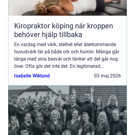
Kiropraktor köping när kroppen
behöver hjälp tillbaka
En vardag med värk, stelhet eller återkommande
huvudvärk tär på både ork och humör. Många går
länge med sina besvär och tänker att det går nog
över. Ofta gör det inte det. En legitimerad
kiropraktor kan hjälpa kroppen att återfå rörlighet,
Isabelle Wiklund
03 maj 2026
minska smä...