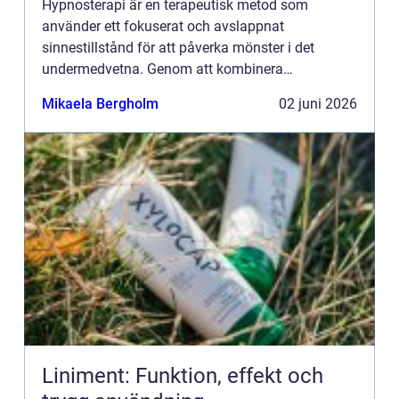
Hypnosterapi är en terapeutisk metod som
använder ett fokuserat och avslappnat
sinnestillstånd för att påverka mönster i det
undermedvetna. Genom att kombinera
samtalsterapi med hypnos kan människor
Mikaela Bergholm
02 juni 2026
förändra reaktioner, känslor och beteenden som
läng...
Liniment: Funktion, effekt och