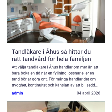
Tandläkare i Åhus så hittar du
rätt tandvård för hela familjen
Att välja tandläkare i Åhus handlar om mer än att
bara boka en tid när en fyllning lossnar eller en
tand börjar göra ont. För många handlar det om
trygghet, kontinuitet och känslan av att bli sedd
som person, inte bara som en mun full av tänder. I
admin
04 april 2026
en...