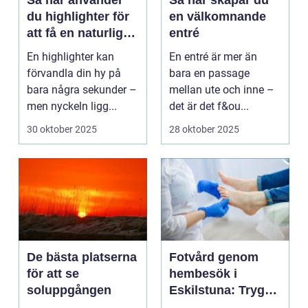
Så här använder
Så här skapar du
du highlighter för
en välkomnande
att få en naturlig
entré
lyster
En highlighter kan
En entré är mer än
förvandla din hy på
bara en passage
bara några sekunder –
mellan ute och inne –
men nyckeln ligg...
det är det f&ou...
30 oktober 2025
28 oktober 2025
De bästa platserna
Fotvård genom
för att se
hembesök i
soluppgången
Eskilstuna: Tryggt,
hygieniskt och