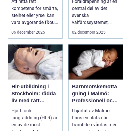
Att hitta rätt
Föräldrapenning är en
småbarnsföräldrar
kompetens för smärta,
central del av det
stelhet eller yrsel kan
svenska
vara avgörande f&ou...
välfärdssystemet,
designad...
06 december 2025
02 december 2025
Hlr-utbildning i
Barnmorskemotta
Stockholm: rädda
gning i Malmö:
liv med rätt
Professionell och
kunskap
personlig
Hjärt- och
I hjärtat av Malmö
mödravård
lungräddning (HLR) är
finns en plats där
en av de mest
framtiden vårdas med