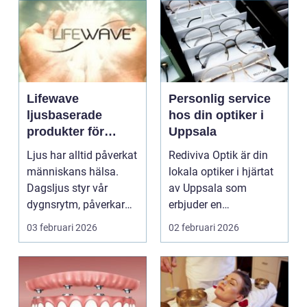
Lifewave
Personlig service
ljusbaserade
hos din optiker i
produkter för
Uppsala
hälsa och
Ljus har alltid påverkat
Rediviva Optik är din
välbefinnande
människans hälsa.
lokala optiker i hjärtat
Dagsljus styr vår
av Uppsala som
dygnsrytm, påverkar
erbjuder en
humör, sömn och ene...
kombination av p...
03 februari 2026
02 februari 2026