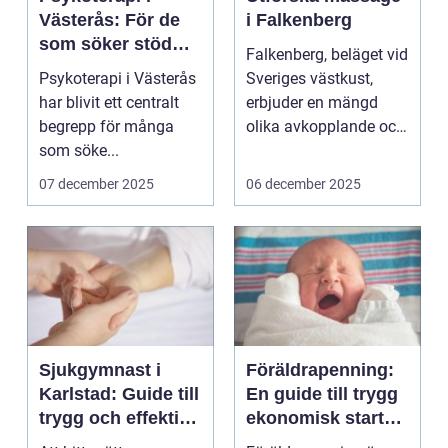
Västerås: För de
i Falkenberg
som söker stöd
Falkenberg, beläget vid
och vägledning i
Psykoterapi i Västerås
Sveriges västkust,
sina liv
har blivit ett centralt
erbjuder en mängd
begrepp för många
olika avkopplande och
som söke...
te...
07 december 2025
06 december 2025
Sjukgymnast i
Föräldrapenning:
Karlstad: Guide till
En guide till trygg
trygg och effektiv
ekonomisk start
rehabilitering
för