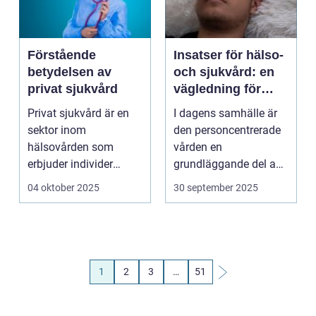
Förstående
Insatser för hälso-
betydelsen av
och sjukvård: en
privat sjukvård
vägledning för
trygg vård
Privat sjukvård är en
I dagens samhälle är
sektor inom
den personcentrerade
hälsovården som
vården en
erbjuder individer
grundläggande del av
möjl...
hä...
04 oktober 2025
30 september 2025
1
2
3
…
51