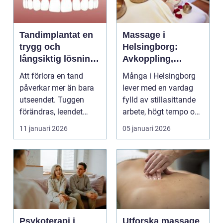
Tandimplantat en
Massage i
trygg och
Helsingborg:
långsiktig lösning
Avkoppling,
för förlorade
återhämtning och
Att förlora en tand
Många i Helsingborg
tänder
friskare kropp
påverkar mer än bara
lever med en vardag
utseendet. Tuggen
fylld av stillasittande
förändras, leendet
arbete, högt tempo och
känns annorlunda och
&a...
11 januari 2026
05 januari 2026
m...
Psykoterapi i
Utforska massage