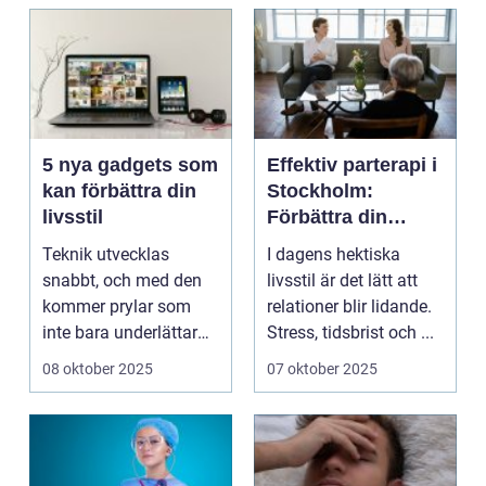
5 nya gadgets som
Effektiv parterapi i
kan förbättra din
Stockholm:
livsstil
Förbättra din
relation med
Teknik utvecklas
I dagens hektiska
professionell hjälp
snabbt, och med den
livsstil är det lätt att
kommer prylar som
relationer blir lidande.
inte bara underlättar
Stress, tidsbrist och ...
vardagen – d...
08 oktober 2025
07 oktober 2025