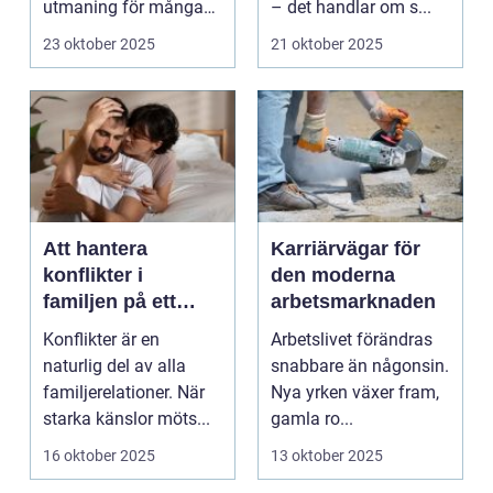
utmaning för många
– det handlar om s...
av oss. Gr&a...
23 oktober 2025
21 oktober 2025
Att hantera
Karriärvägar för
konflikter i
den moderna
familjen på ett
arbetsmarknaden
konstruktivt sätt
Konflikter är en
Arbetslivet förändras
naturlig del av alla
snabbare än någonsin.
familjerelationer. När
Nya yrken växer fram,
starka känslor möts...
gamla ro...
16 oktober 2025
13 oktober 2025