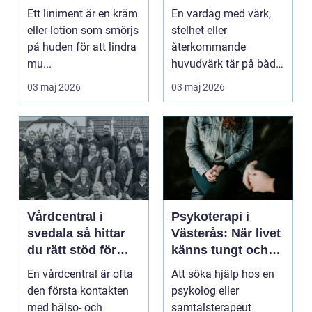
användning
tillbaka
Ett liniment är en kräm
En vardag med värk,
eller lotion som smörjs
stelhet eller
på huden för att lindra
återkommande
mu...
huvudvärk tär på både
ork och humör. Många
03 maj 2026
03 maj 2026
går länge ...
Vårdcentral i
Psykoterapi i
svedala så hittar
Västerås: När livet
du rätt stöd för
känns tungt och
hela familjen
du behöver prata
En vårdcentral är ofta
Att söka hjälp hos en
med någon
den första kontakten
psykolog eller
med hälso- och
samtalsterapeut