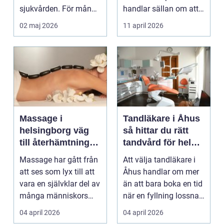
sjukvården. För många
handlar sällan om att
i Svedala handlar v...
vara svag....
02 maj 2026
11 april 2026
Massage i
Tandläkare i Åhus
helsingborg väg
så hittar du rätt
till återhämtning
tandvård för hela
och hållbar hälsa
familjen
Massage har gått från
Att välja tandläkare i
att ses som lyx till att
Åhus handlar om mer
vara en självklar del av
än att bara boka en tid
många människors
när en fyllning lossnar
friskvård. ...
eller en ...
04 april 2026
04 april 2026