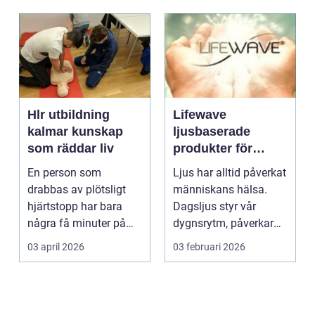
Hlr utbildning
Lifewave
kalmar kunskap
ljusbaserade
som räddar liv
produkter för
hälsa och
En person som
Ljus har alltid påverkat
välbefinnande
drabbas av plötsligt
människans hälsa.
hjärtstopp har bara
Dagsljus styr vår
några få minuter på
dygnsrytm, påverkar
sig. För varje minut
humör, sömn och ene...
03 april 2026
03 februari 2026
utan...