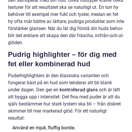
den samspelar med din hud. Olika hudtyper kräver olika
texturer för att resultatet ska se naturligt ut. En torr hy
behöver till exempel mer fukt och lyster, medan en fet
hy ofta mår bättre av lättare, pudriga produkter som inte
förstärker glansen. När du lär dig förstå din huds behov
blir det enklare att skapa den där fräscha, inifrån-och-ut-
glöden.
Pudrig highlighter – för dig med
fet eller kombinerad hud
Puderhighlighters är den klassiska varianten och
fungerar bäst på en hud som tenderar att bli blank
under dagen. Den ger en
kontrollerad glans
och är lätt
att bygga upp i intensitet. Det fina med puder är att du
själv bestämmer hur stark lystern ska bli – från diskret
skimmer till mer markerad glöd. För ett naturligt
resultat:
Använd en mjuk, fluffig borste.