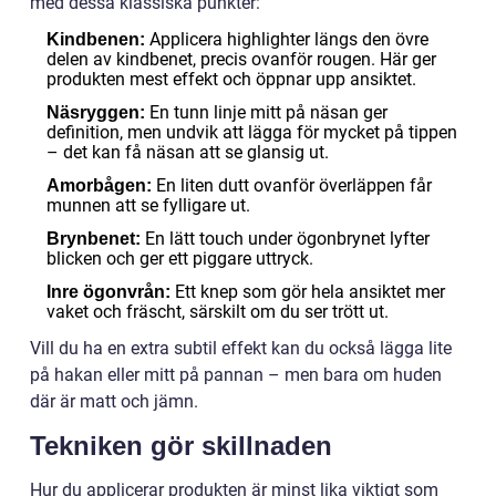
med dessa klassiska punkter:
Applicera highlighter längs den övre
Kindbenen:
delen av kindbenet, precis ovanför rougen. Här ger
produkten mest effekt och öppnar upp ansiktet.
En tunn linje mitt på näsan ger
Näsryggen:
definition, men undvik att lägga för mycket på tippen
– det kan få näsan att se glansig ut.
En liten dutt ovanför överläppen får
Amorbågen:
munnen att se fylligare ut.
En lätt touch under ögonbrynet lyfter
Brynbenet:
blicken och ger ett piggare uttryck.
Ett knep som gör hela ansiktet mer
Inre ögonvrån:
vaket och fräscht, särskilt om du ser trött ut.
Vill du ha en extra subtil effekt kan du också lägga lite
på hakan eller mitt på pannan – men bara om huden
där är matt och jämn.
Tekniken gör skillnaden
Hur du applicerar produkten är minst lika viktigt som