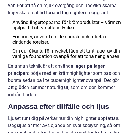
var. För att få en mjuk övergång och undvika skarpa
linjer ska du alltid
tona ut highlightern noggrant
.
Använd fingertopparna för krämprodukter – värmen
hjälper till att smälta in lystern.
För puder, använd en liten borste och arbeta i
cirklande rörelser.
Om du råkar ta för mycket, lägg ett tunt lager av din
vanliga foundation ovanpå för att tona ner glansen.
En annan teknik är att använda
lager-på-lager-
principen
: börja med en krämhighlighter som bas och
borsta sedan på lite puderhighlighter ovanpå. Det gör
att glöden ser mer naturlig ut, som om den kommer
inifrån huden.
Anpassa efter tillfälle och ljus
Ljuset runt dig påverkar hur din highlighter uppfattas.
Dagsljus är mer avslöjande än kvällsbelysning, så om
du sminkar dig för dagen kan du med fördel hålla dig