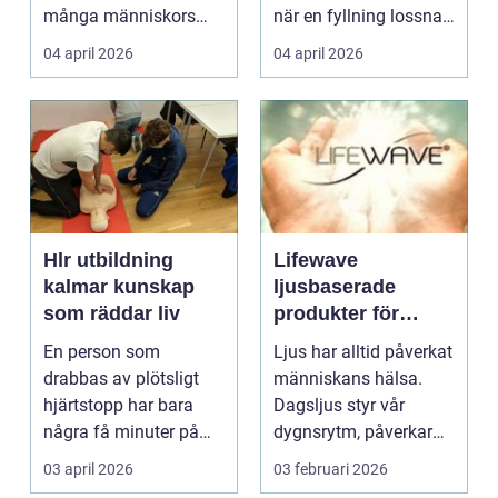
många människors
när en fyllning lossnar
friskvård. ...
eller en ...
04 april 2026
04 april 2026
Hlr utbildning
Lifewave
kalmar kunskap
ljusbaserade
som räddar liv
produkter för
hälsa och
En person som
Ljus har alltid påverkat
välbefinnande
drabbas av plötsligt
människans hälsa.
hjärtstopp har bara
Dagsljus styr vår
några få minuter på
dygnsrytm, påverkar
sig. För varje minut
humör, sömn och ene...
03 april 2026
03 februari 2026
utan...