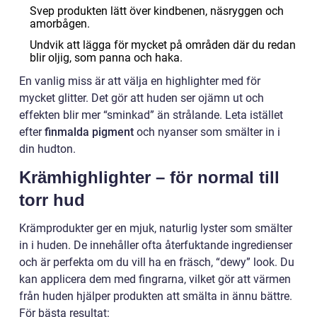
Svep produkten lätt över kindbenen, näsryggen och
amorbågen.
Undvik att lägga för mycket på områden där du redan
blir oljig, som panna och haka.
En vanlig miss är att välja en highlighter med för
mycket glitter. Det gör att huden ser ojämn ut och
effekten blir mer “sminkad” än strålande. Leta istället
efter
finmalda pigment
och nyanser som smälter in i
din hudton.
Krämhighlighter – för normal till
torr hud
Krämprodukter ger en mjuk, naturlig lyster som smälter
in i huden. De innehåller ofta återfuktande ingredienser
och är perfekta om du vill ha en fräsch, “dewy” look. Du
kan applicera dem med fingrarna, vilket gör att värmen
från huden hjälper produkten att smälta in ännu bättre.
För bästa resultat: