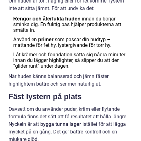
Om huden är torr, flagnig eller för fet kommer lystern
inte att sitta jämnt. För att undvika det:
innan du börjar
Rengör och återfukta huden
sminka dig. En fuktig bas hjälper produkterna att
smälta in.
Använd en
som passar din hudtyp –
primer
mattande för fet hy, lystergivande för torr hy.
Låt krämer och foundation sätta sig några minuter
innan du lägger highlighter, så slipper du att den
“glider runt” under dagen.
När huden känns balanserad och jämn fäster
highlightern bättre och ser mer naturlig ut.
Fäst lystern på plats
Oavsett om du använder puder, kräm eller flytande
formula finns det sätt att få resultatet att hålla längre.
Nyckeln är att
bygga tunna lager
istället för att lägga
mycket på en gång. Det ger bättre kontroll och en
mjukare glöd.