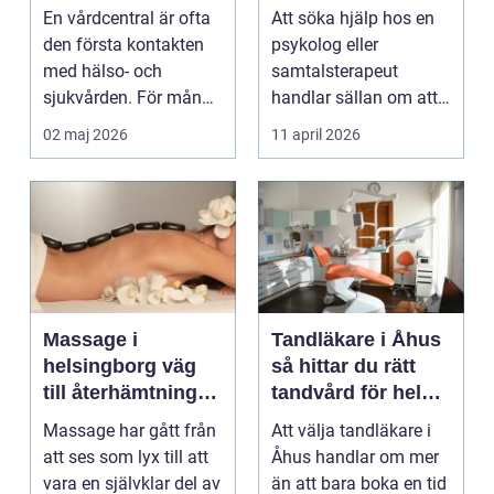
hela familjen
du behöver prata
En vårdcentral är ofta
Att söka hjälp hos en
med någon
den första kontakten
psykolog eller
med hälso- och
samtalsterapeut
sjukvården. För många
handlar sällan om att
i Svedala handlar v...
vara svag....
02 maj 2026
11 april 2026
Massage i
Tandläkare i Åhus
helsingborg väg
så hittar du rätt
till återhämtning
tandvård för hela
och hållbar hälsa
familjen
Massage har gått från
Att välja tandläkare i
att ses som lyx till att
Åhus handlar om mer
vara en självklar del av
än att bara boka en tid