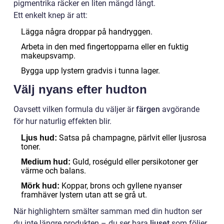
pigmentrika räcker en liten mängd långt.
Ett enkelt knep är att:
Lägga några droppar på handryggen.
Arbeta in den med fingertopparna eller en fuktig
makeupsvamp.
Bygga upp lystern gradvis i tunna lager.
Välj nyans efter hudton
Oavsett vilken formula du väljer är
färgen
avgörande
för hur naturlig effekten blir.
Satsa på champagne, pärlvit eller ljusrosa
Ljus hud:
toner.
Guld, roséguld eller persikotoner ger
Medium hud:
värme och balans.
Koppar, brons och gyllene nyanser
Mörk hud:
framhäver lystern utan att se grå ut.
När highlightern smälter samman med din hudton ser
du inte längre produkten – du ser bara
ljuset
som följer