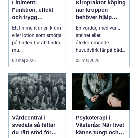
Liniment:
Kiropraktor köping
Funktion, effekt
när kroppen
och trygg
behöver hjälp
användning
tillbaka
Ett liniment är en kräm
En vardag med värk,
eller lotion som smörjs
stelhet eller
på huden för att lindra
återkommande
mu...
huvudvärk tär på både
ork och humör. Många
03 maj 2026
03 maj 2026
går länge ...
Vårdcentral i
Psykoterapi i
svedala så hittar
Västerås: När livet
du rätt stöd för
känns tungt och