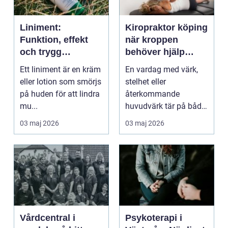
Liniment:
Kiropraktor köping
Funktion, effekt
när kroppen
och trygg
behöver hjälp
användning
tillbaka
Ett liniment är en kräm
En vardag med värk,
eller lotion som smörjs
stelhet eller
på huden för att lindra
återkommande
mu...
huvudvärk tär på både
ork och humör. Många
03 maj 2026
03 maj 2026
går länge ...
Vårdcentral i
Psykoterapi i