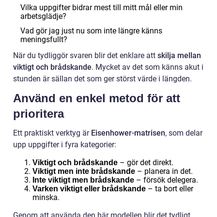
Vilka uppgifter bidrar mest till mitt mål eller min
arbetsglädje?
Vad gör jag just nu som inte längre känns
meningsfullt?
När du tydliggör svaren blir det enklare att
skilja mellan
viktigt och brådskande
. Mycket av det som känns akut i
stunden är sällan det som ger störst värde i längden.
Använd en enkel metod för att
prioritera
Ett praktiskt verktyg är
Eisenhower-matrisen
, som delar
upp uppgifter i fyra kategorier:
– gör det direkt.
Viktigt och brådskande
– planera in det.
Viktigt men inte brådskande
– försök delegera.
Inte viktigt men brådskande
– ta bort eller
Varken viktigt eller brådskande
minska.
Genom att använda den här modellen blir det tydligt