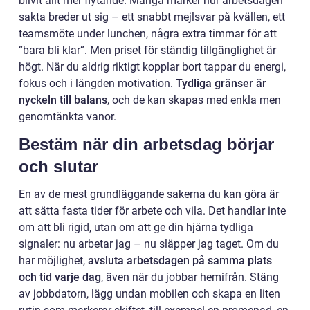
blivit allt mer flytande. Många märker hur arbetsdagen
sakta breder ut sig – ett snabbt mejlsvar på kvällen, ett
teamsmöte under lunchen, några extra timmar för att
“bara bli klar”. Men priset för ständig tillgänglighet är
högt. När du aldrig riktigt kopplar bort tappar du energi,
fokus och i längden motivation.
Tydliga gränser är
nyckeln till balans
, och de kan skapas med enkla men
genomtänkta vanor.
Bestäm när din arbetsdag börjar
och slutar
En av de mest grundläggande sakerna du kan göra är
att sätta fasta tider för arbete och vila. Det handlar inte
om att bli rigid, utan om att ge din hjärna tydliga
signaler: nu arbetar jag – nu släpper jag taget. Om du
har möjlighet,
avsluta arbetsdagen på samma plats
och tid varje dag
, även när du jobbar hemifrån. Stäng
av jobbdatorn, lägg undan mobilen och skapa en liten