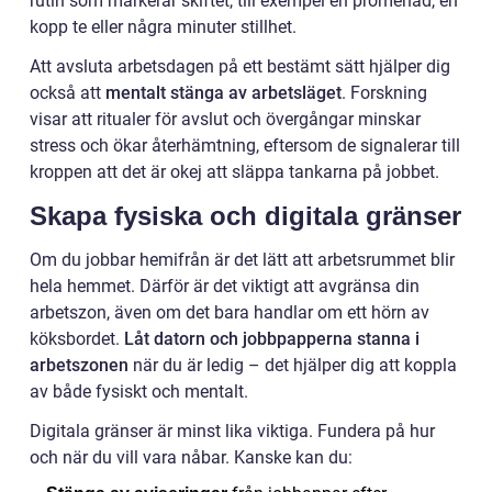
rutin som markerar skiftet, till exempel en promenad, en
kopp te eller några minuter stillhet.
Att avsluta arbetsdagen på ett bestämt sätt hjälper dig
också att
mentalt stänga av arbetsläget
. Forskning
visar att ritualer för avslut och övergångar minskar
stress och ökar återhämtning, eftersom de signalerar till
kroppen att det är okej att släppa tankarna på jobbet.
Skapa fysiska och digitala gränser
Om du jobbar hemifrån är det lätt att arbetsrummet blir
hela hemmet. Därför är det viktigt att avgränsa din
arbetszon, även om det bara handlar om ett hörn av
köksbordet.
Låt datorn och jobbpapperna stanna i
arbetszonen
när du är ledig – det hjälper dig att koppla
av både fysiskt och mentalt.
Digitala gränser är minst lika viktiga. Fundera på hur
och när du vill vara nåbar. Kanske kan du: