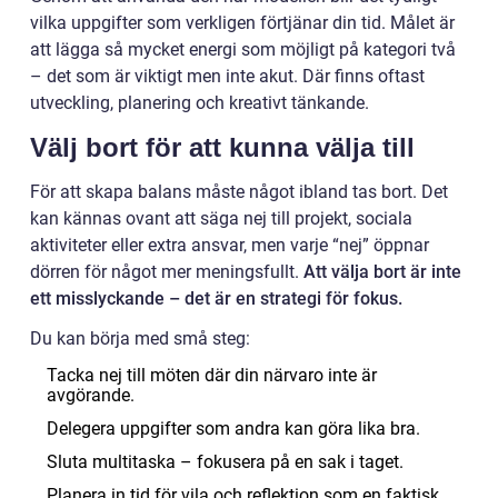
vilka uppgifter som verkligen förtjänar din tid. Målet är
att lägga så mycket energi som möjligt på kategori två
– det som är viktigt men inte akut. Där finns oftast
utveckling, planering och kreativt tänkande.
Välj bort för att kunna välja till
För att skapa balans måste något ibland tas bort. Det
kan kännas ovant att säga nej till projekt, sociala
aktiviteter eller extra ansvar, men varje “nej” öppnar
dörren för något mer meningsfullt.
Att välja bort är inte
ett misslyckande – det är en strategi för fokus.
Du kan börja med små steg:
Tacka nej till möten där din närvaro inte är
avgörande.
Delegera uppgifter som andra kan göra lika bra.
Sluta multitaska – fokusera på en sak i taget.
Planera in tid för vila och reflektion som en faktisk