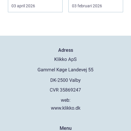
sig. För varje minut
humör, sömn och ene...
03 april 2026
03 februari 2026
utan...
Adress
web:
www.klikko.dk
Menu