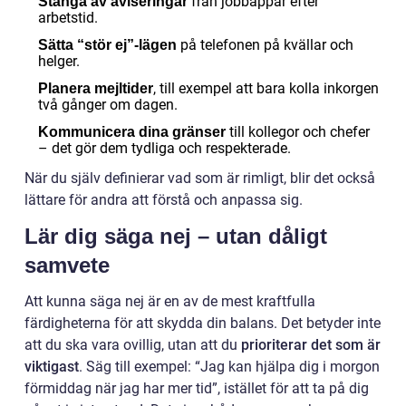
från jobbappar efter
Stänga av aviseringar
arbetstid.
på telefonen på kvällar och
Sätta “stör ej”-lägen
helger.
, till exempel att bara kolla inkorgen
Planera mejltider
två gånger om dagen.
till kollegor och chefer
Kommunicera dina gränser
– det gör dem tydliga och respekterade.
När du själv definierar vad som är rimligt, blir det också
lättare för andra att förstå och anpassa sig.
Lär dig säga nej – utan dåligt
samvete
Att kunna säga nej är en av de mest kraftfulla
färdigheterna för att skydda din balans. Det betyder inte
att du ska vara ovillig, utan att du
prioriterar det som är
viktigast
. Säg till exempel: “Jag kan hjälpa dig i morgon
förmiddag när jag har mer tid”, istället för att ta på dig