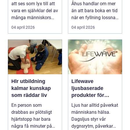
att ses som lyx till att
Åhus handlar om mer
vara en självklar del av
än att bara boka en tid
många människors
när en fyllning lossnar
friskvård. ...
eller en ...
04 april 2026
04 april 2026
Hlr utbildning
Lifewave
kalmar kunskap
ljusbaserade
som räddar liv
produkter för
hälsa och
En person som
Ljus har alltid påverkat
välbefinnande
drabbas av plötsligt
människans hälsa.
hjärtstopp har bara
Dagsljus styr vår
några få minuter på
dygnsrytm, påverkar