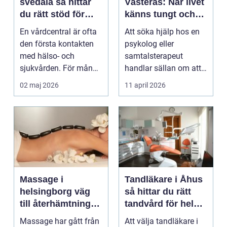
svedala så hittar
Västerås: När livet
du rätt stöd för
känns tungt och
hela familjen
du behöver prata
En vårdcentral är ofta
Att söka hjälp hos en
med någon
den första kontakten
psykolog eller
med hälso- och
samtalsterapeut
sjukvården. För många
handlar sällan om att
i Svedala handlar v...
vara svag....
02 maj 2026
11 april 2026
Massage i
Tandläkare i Åhus
helsingborg väg
så hittar du rätt
till återhämtning
tandvård för hela
och hållbar hälsa
familjen
Massage har gått från
Att välja tandläkare i