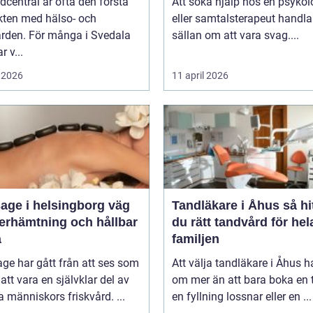
dcentral är ofta den första
Att söka hjälp hos en psykol
kten med hälso- och
eller samtalsterapeut handla
ården. För många i Svedala
sällan om att vara svag....
r v...
 2026
11 april 2026
ge i helsingborg väg
Tandläkare i Åhus så hittar
återhämtning och hållbar
du rätt tandvård för hel
a
familjen
ge har gått från att ses som
Att välja tandläkare i Åhus h
l att vara en självklar del av
om mer än att bara boka en t
människors friskvård. ...
en fyllning lossnar eller en ...