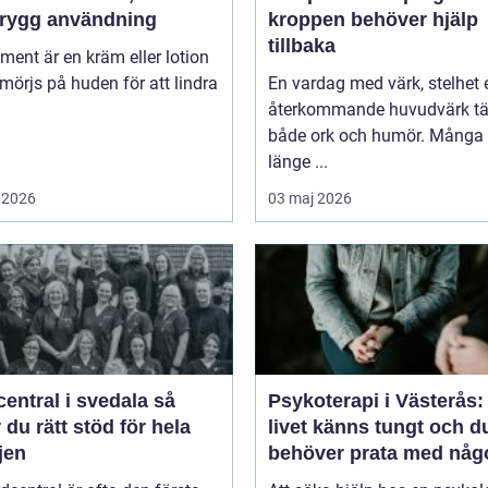
trygg användning
kroppen behöver hjälp
tillbaka
niment är en kräm eller lotion
örjs på huden för att lindra
En vardag med värk, stelhet e
återkommande huvudvärk tä
både ork och humör. Många 
länge ...
 2026
03 maj 2026
entral i svedala så
Psykoterapi i Västerås:
r du rätt stöd för hela
livet känns tungt och d
jen
behöver prata med någ