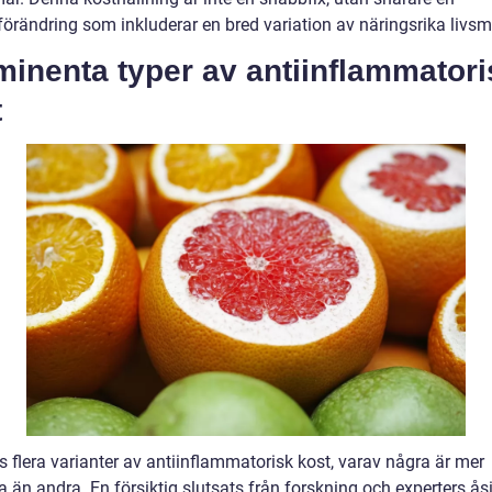
sförändring som inkluderar en bred variation av näringsrika livsm
inenta typer av antiinflammatori
t
s flera varianter av antiinflammatorisk kost, varav några är mer
 än andra. En försiktig slutsats från forskning och experters åsi