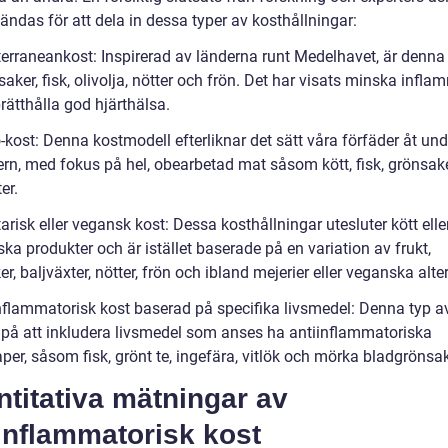
ndas för att dela in dessa typer av kosthållningar:
terraneankost: Inspirerad av länderna runt Medelhavet, är denna 
aker, fisk, olivolja, nötter och frön. Det har visats minska infl
rätthålla god hjärthälsa.
-kost: Denna kostmodell efterliknar det sätt våra förfäder åt und
rn, med fokus på hel, obearbetad mat såsom kött, fisk, grönsaker
er.
arisk eller vegansk kost: Dessa kosthållningar utesluter kött elle
ka produkter och är istället baserade på en variation av frukt,
r, baljväxter, nötter, frön och ibland mejerier eller veganska alter
inflammatorisk kost baserad på specifika livsmedel: Denna typ av
d på att inkludera livsmedel som anses ha antiinflammatoriska
er, såsom fisk, grönt te, ingefära, vitlök och mörka bladgrönsak
titativa mätningar av
inflammatorisk kost