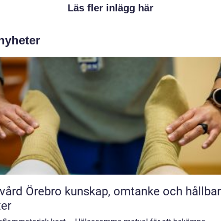
Läs fler inlägg här
 nyheter
rebro kunskap, omtanke och hållbara
ter