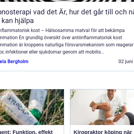
 vad det Är, hur det går till och när
 kan hjälpa
inflammatorisk kost – Hälsosamma matval för att bekämpa
mmation En grundlig översikt över antiinflammatorisk kost
ammation är kroppens naturliga försvarsmekanism som reagerar
r, infektioner eller sjukdomar genom att mobilis...
ela Bergholm
02 juni
ent: Funktion, effekt
Kiropraktor köping när