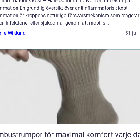
inflammatorisk kost – Hälsosamma matval för att bekämpa
mmation En grundlig översikt över antiinflammatorisk kost
ammation är kroppens naturliga försvarsmekanism som reagerar
r, infektioner eller sjukdomar genom att mobilis...
elle Wiklund
31 jul
bustrumpor för maximal komfort varje d