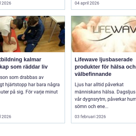
l 2026
04 april 2026
tbildning kalmar
Lifewave ljusbaserade
kap som räddar liv
produkter för hälsa och
välbefinnande
rson som drabbas av
igt hjärtstopp har bara några
Ljus har alltid påverkat
uter på sig. För varje minut
människans hälsa. Dagsljus 
vår dygnsrytm, påverkar hum
sömn och ene...
l 2026
03 februari 2026