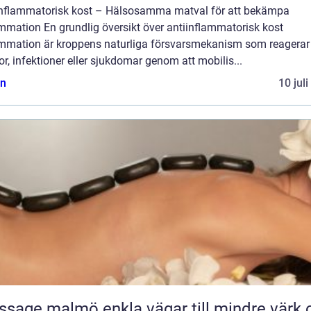
inflammatorisk kost – Hälsosamma matval för att bekämpa
mmation En grundlig översikt över antiinflammatorisk kost
ammation är kroppens naturliga försvarsmekanism som reagerar
r, infektioner eller sjukdomar genom att mobilis...
n
10 jul
almö enkla vägar till mindre värk och