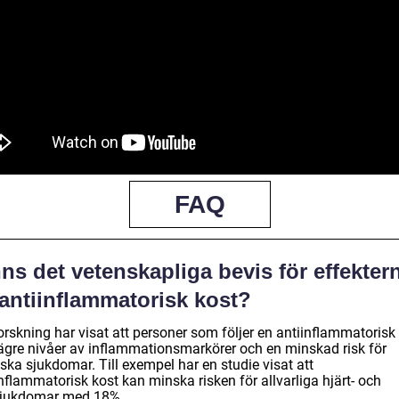
FAQ
ns det vetenskapliga bevis för effekter
 antiinflammatorisk kost?
orskning har visat att personer som följer en antiinflammatorisk
lägre nivåer av inflammationsmarkörer och en minskad risk för
ska sjukdomar. Till exempel har en studie visat att
nflammatorisk kost kan minska risken för allvarliga hjärt- och
sjukdomar med 18%.