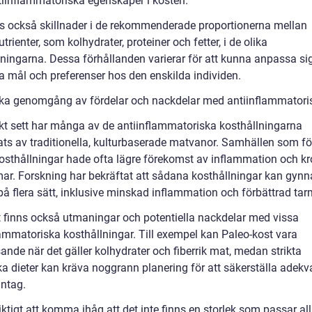
iinflammatoriska egenskaper i kosten.
ns också skillnader i de rekommenderade proportionerna mellan
rienter, som kolhydrater, proteiner och fetter, i de olika
ningarna. Dessa förhållanden varierar för att kunna anpassa sig 
ka mål och preferenser hos den enskilda individen.
ska genomgång av fördelar och nackdelar med antiinflammatori
skt sett har många av de antiinflammatoriska kosthållningarna
rats av traditionella, kulturbaserade matvanor. Samhällen som fö
osthållningar hade ofta lägre förekomst av inflammation och k
ar. Forskning har bekräftat att sådana kosthållningar kan gynn
på flera sätt, inklusive minskad inflammation och förbättrad ta
 finns också utmaningar och potentiella nackdelar med vissa
lammatoriska kosthållningar. Till exempel kan Paleo-kost vara
nde när det gäller kolhydrater och fiberrik mat, medan strikta
a dieter kan kräva noggrann planering för att säkerställa adekv
intag.
iktigt att komma ihåg att det inte finns en storlek som passar al