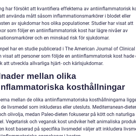
g har försökt att kvantifiera effekterna av antiinflammatorisk k
tt använda mått såsom inflammationsmarkörer i blodet eller
sten av sjukdomar hos olika populationer. Studier har visat att
or som följer en antiinflammatorisk kost har lägre nivåer av
ationsmarkörer och en minskad risk för sjukdomar.
mpel har en studie publicerad i The American Journal of Clinical
on visat att personer som följde en antiinflammatorisk kost hade
sk att utveckla allvarliga hjärt- och kärlsjukdomar.
lnader mellan olika
inflammatoriska kosthållningar
derna mellan de olika antiinflammatoriska kosthållningarna ligg
 de livsmedel som inkluderas eller utesluts. Mediterranean-dieten
och olivolja, medan Paleo-dieten fokuserar på kött och naturliga
el. Vegetarisk och vegansk kost undviker helt animaliska produkt
n kost baserad på specifika livsmedel väljer att inkludera livsm