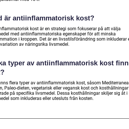
d är antiinflammatorisk kost?
nflammatorisk kost är en strategi som fokuserar på att välja
medel med antiinflammatoriska egenskaper för att minska
mmation i kroppen. Det är en livsstilsförändring som inkluderar 
variation av näringsrika livsmedel.
ka typer av antiinflammatorisk kost fin
t?
finns flera typer av antiinflammatorisk kost, såsom Mediterranea
n, Paleo-dieten, vegetarisk eller vegansk kost och kosthållningar
ade på specifika livsmedel. Dessa kosthållningar skiljer sig åt i
edel som inkluderas eller utesluts från kosten.