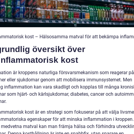
lammatorisk kost – Hälsosamma matval för att bekämpa infla
rundlig översikt över
inflammatorisk kost
ation är kroppens naturliga försvarsmekanism som reagerar på
oner eller sjukdomar genom att mobilisera immunsystemet. Men
ig inflammation kan vara skadligt och kopplas till många kroni
ar som hjärt- och kärlsjukdomar, diabetes, cancer och autoim
ar.
lammatorisk kost är en strategi som fokuserar på att välja livsm
lammatoriska egenskaper för att minska inflammation i kroppe
a medvetna matval kan man främja hälsa och förhindra utveckli
ar. Denna kosthållning är inte en snabbfix, utan snarare en