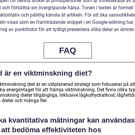
pen för denna artikel är privatpersoner som är intresserade av a
kt och förbättra sin övergripande hälsa. Tonen i texten är formell 
ktoritativ och pålitlig känsla åt artikeln. För att öka sannolikhet
ikeln visas som en framträdande snippet i en Google-sökning har 
ig av punktlistor för att tydligt presentera olika delar av ämnet.
FAQ
d är en viktminskning diet?
iktminskning diet är en välplanerad strategi som fokuserar på at
a energiintaget för att främja viktminskning. Det finns olika ty
inskning dieter tillgängliga, inklusive lågkolhydratkost, lågfettdi
 dieter och många fler.
lka kvantitativa mätningar kan användas
 att bedöma effektiviteten hos