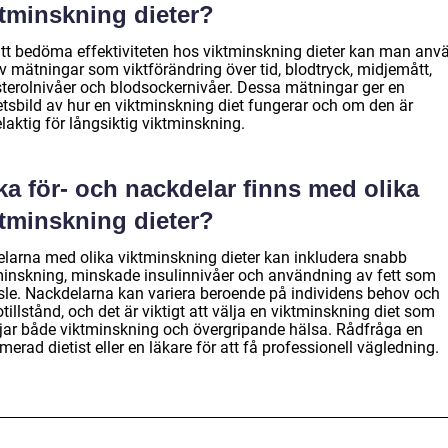
ktminskning dieter?
att bedöma effektiviteten hos viktminskning dieter kan man anv
v mätningar som viktförändring över tid, blodtryck, midjemått,
sterolnivåer och blodsockernivåer. Dessa mätningar ger en
etsbild av hur en viktminskning diet fungerar och om den är
laktig för långsiktig viktminskning.
ka för- och nackdelar finns med olika
ktminskning dieter?
elarna med olika viktminskning dieter kan inkludera snabb
minskning, minskade insulinnivåer och användning av fett som
sle. Nackdelarna kan variera beroende på individens behov och
tillstånd, och det är viktigt att välja en viktminskning diet som
jar både viktminskning och övergripande hälsa. Rådfråga en
imerad dietist eller en läkare för att få professionell vägledning.