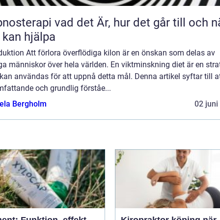
 vad det Är, hur det går till och när
 kan hjälpa
duktion Att förlora överflödiga kilon är en önskan som delas av
 människor över hela världen. En viktminskning diet är en stra
an användas för att uppnå detta mål. Denna artikel syftar till a
fattande och grundlig förståe...
ela Bergholm
02 juni
ent: Funktion, effekt
Kiropraktor köping när