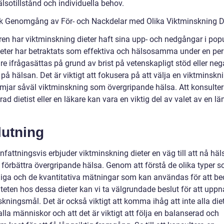
lsotillstånd och individuella behov.
sk Genomgång av För- och Nackdelar med Olika Viktminskning D
en har viktminskning dieter haft sina upp- och nedgångar i popul
ieter har betraktats som effektiva och hälsosamma under en peri
re ifrågasättas på grund av brist på vetenskapligt stöd eller neg
 på hälsan. Det är viktigt att fokusera på att välja en viktminskni
mjar såväl viktminskning som övergripande hälsa. Att konsulter
rad dietist eller en läkare kan vara en viktig del av valet av en l
lutning
attningsvis erbjuder viktminskning dieter en väg till att nå hä
 förbättra övergripande hälsa. Genom att förstå de olika typer s
gliga och de kvantitativa mätningar som kan användas för att 
iteten hos dessa dieter kan vi ta välgrundade beslut för att uppn
kningsmål. Det är också viktigt att komma ihåg att inte alla die
lla människor och att det är viktigt att följa en balanserad och