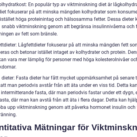
olhydratkost: En populär typ av viktminskning diet är lågkolhydr
iet fokuserar på att minska mängden kolhydrater som konsum
 istället höga proteinintag och hälsosamma fetter. Dessa dieter 
ill snabb viktminskning genom att begränsa insulinnivåerna och 
ingen av fett som bränsle.
ettdieter: Lågfettdieter fokuserar på att minska mängden fett so
ras och betonar istället intaget av kolhydrater och protein. Den
 kan vara mer lämplig för personer med höga kolesterolnivåer oc
ukdomar.
a dieter: Fasta dieter har fått mycket uppmärksamhet på senare 
att man periodvis avstår från att äta under en viss tid. Detta kan
intermitterande fasta, där man periodvis fastar under ett dygn, e
asta, där man kan avstå från att äta i flera dagar. Detta kan hjälp
bba upp viktminskning genom att påverka hormonet insulin och
ränning.
titativa Mätningar för Viktminsk