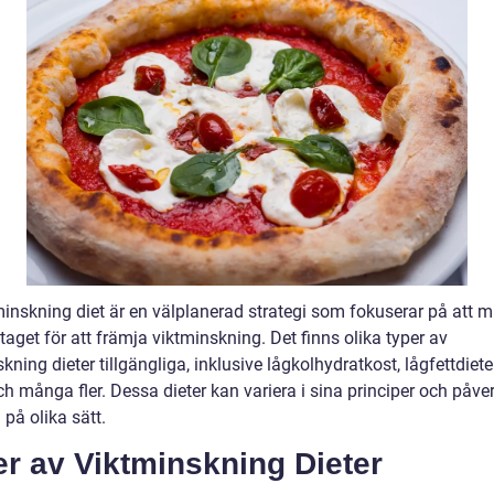
minskning diet är en välplanerad strategi som fokuserar på att 
taget för att främja viktminskning. Det finns olika typer av
kning dieter tillgängliga, inklusive lågkolhydratkost, lågfettdiete
ch många fler. Dessa dieter kan variera i sina principer och påve
på olika sätt.
r av Viktminskning Dieter