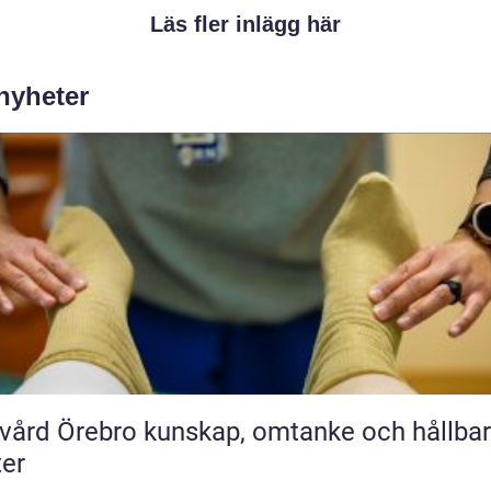
Läs fler inlägg här
 nyheter
rebro kunskap, omtanke och hållbara
ter