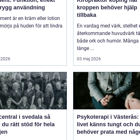
trygg användning
kroppen behöver hjälp
tillbaka
niment är en kräm eller lotion
örjs på huden för att lindra
En vardag med värk, stelhet e
återkommande huvudvärk tä
både ork och humör. Många 
länge ...
 2026
03 maj 2026
entral i svedala så
Psykoterapi i Västerås:
r du rätt stöd för hela
livet känns tungt och d
jen
behöver prata med någ