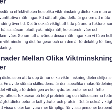
er
 bedöma effektiviteten hos olika viktminskning dieter kan man 
vantitativa mätningar. Ett sätt att göra detta är genom att mäta
ndring över tid. Det är också viktigt att titta på andra faktorer s
 hälsa, såsom blodtryck, midjemått, kolesterolnivåer och
kernivåer. Genom att använda dessa mätningar kan vi få en hel
n viktminskning diet fungerar och om den är fördelaktig för lång
skning.
lnader Mellan Olika Viktminsknin
er
g diskussion att ta upp är hur olika viktminskning dieter skiljer s
a. En av de största skillnaderna är den specifika makrofördelnin
det vill säga fördelningen av kolhydrater, proteiner och fetter.
ydratkost fokuserar på högt proteinintag och hälsosamma fetter
gfettdieter betonar kolhydrater och protein. Det är också viktigt
att vissa dieter kan vara mer lämpliga för vissa personer beroen