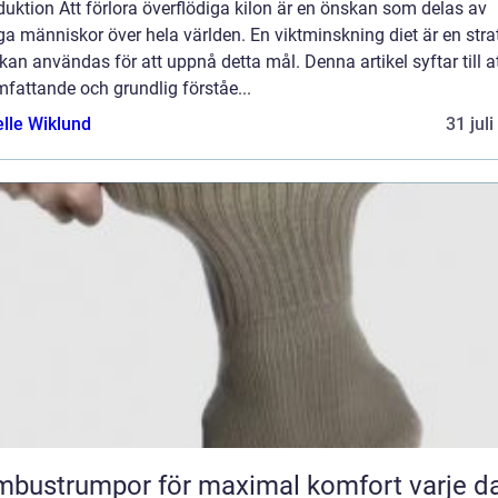
duktion Att förlora överflödiga kilon är en önskan som delas av
 människor över hela världen. En viktminskning diet är en stra
an användas för att uppnå detta mål. Denna artikel syftar till a
fattande och grundlig förståe...
elle Wiklund
31 jul
bustrumpor för maximal komfort varje d