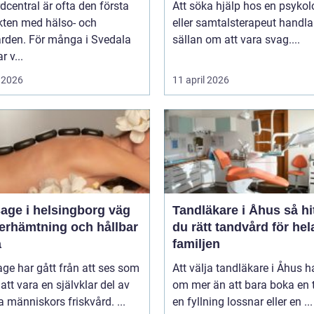
dcentral är ofta den första
Att söka hjälp hos en psykol
kten med hälso- och
eller samtalsterapeut handla
ården. För många i Svedala
sällan om att vara svag....
r v...
 2026
11 april 2026
ge i helsingborg väg
Tandläkare i Åhus så hittar
återhämtning och hållbar
du rätt tandvård för hel
a
familjen
ge har gått från att ses som
Att välja tandläkare i Åhus h
l att vara en självklar del av
om mer än att bara boka en t
människors friskvård. ...
en fyllning lossnar eller en ...