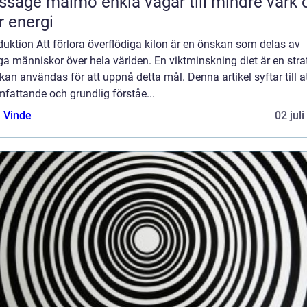
almö enkla vägar till mindre värk och
 energi
duktion Att förlora överflödiga kilon är en önskan som delas av
 människor över hela världen. En viktminskning diet är en stra
an användas för att uppnå detta mål. Denna artikel syftar till a
fattande och grundlig förståe...
 Vinde
02 jul