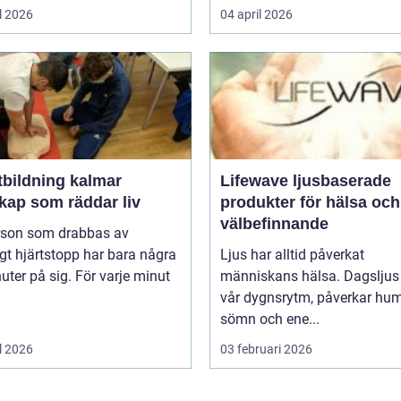
l 2026
04 april 2026
tbildning kalmar
Lifewave ljusbaserade
kap som räddar liv
produkter för hälsa och
välbefinnande
rson som drabbas av
igt hjärtstopp har bara några
Ljus har alltid påverkat
uter på sig. För varje minut
människans hälsa. Dagsljus 
vår dygnsrytm, påverkar hum
sömn och ene...
l 2026
03 februari 2026