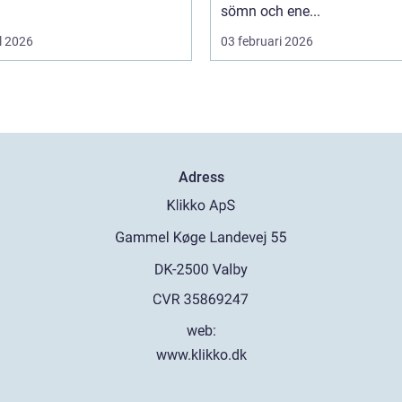
sömn och ene...
l 2026
03 februari 2026
Adress
web:
www.klikko.dk