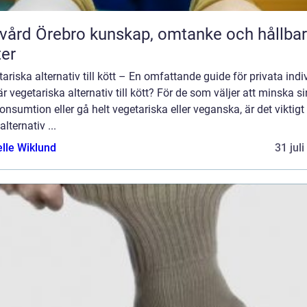
rebro kunskap, omtanke och hållbara
ter
ariska alternativ till kött – En omfattande guide för privata indi
r vegetariska alternativ till kött? För de som väljer att minska si
onsumtion eller gå helt vegetariska eller veganska, är det viktigt 
alternativ ...
elle Wiklund
31 jul