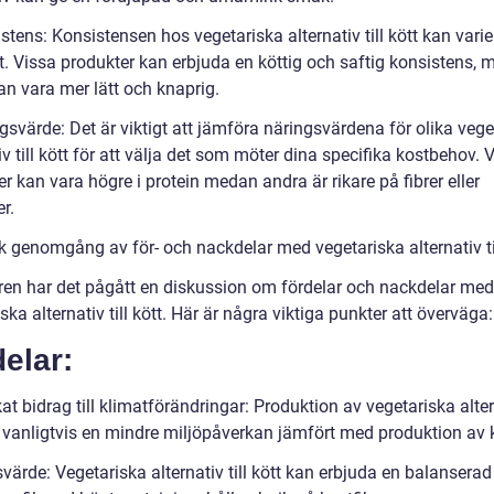
stens: Konsistensen hos vegetariska alternativ till kött kan varie
t. Vissa produkter kan erbjuda en köttig och saftig konsistens,
an vara mer lätt och knaprig.
gsvärde: Det är viktigt att jämföra näringsvärdena för olika vege
iv till kött för att välja det som möter dina specifika kostbehov. 
r kan vara högre i protein medan andra är rikare på fibrer eller
r.
k genomgång av för- och nackdelar med vegetariska alternativ til
ren har det pågått en diskussion om fördelar och nackdelar med
ska alternativ till kött. Här är några viktiga punkter att överväga:
elar:
t bidrag till klimatförändringar: Produktion av vegetariska altern
r vanligtvis en mindre miljöpåverkan jämfört med produktion av k
värde: Vegetariska alternativ till kött kan erbjuda en balanserad