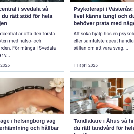
entral i svedala så
Psykoterapi i Västerås:
r du rätt stöd för hela
livet känns tungt och d
jen
behöver prata med någ
dcentral är ofta den första
Att söka hjälp hos en psykol
kten med hälso- och
eller samtalsterapeut handla
ården. För många i Svedala
sällan om att vara svag....
r v...
 2026
11 april 2026
ge i helsingborg väg
Tandläkare i Åhus så hittar
återhämtning och hållbar
du rätt tandvård för hel