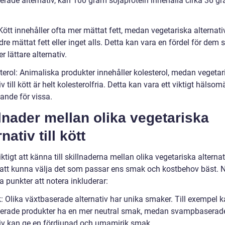
erade alternativ, kan 100 gram sojaprotein innehålla cirka 36 g
 Kött innehåller ofta mer mättat fett, medan vegetariska alternati
re mättat fett eller inget alls. Detta kan vara en fördel för dem
er lättare alternativ.
terol: Animaliska produkter innehåller kolesterol, medan vegetar
iv till kött är helt kolesterolfria. Detta kan vara ett viktigt hälsom
ande för vissa.
lnader mellan olika vegetariska
rnativ till kött
iktigt att känna till skillnaderna mellan olika vegetariska alternati
r att kunna välja det som passar ens smak och kostbehov bäst. 
a punkter att notera inkluderar:
: Olika växtbaserade alternativ har unika smaker. Till exempel 
erade produkter ha en mer neutral smak, medan svampbaserad
tiv kan ge en fördjupad och umamirik smak.