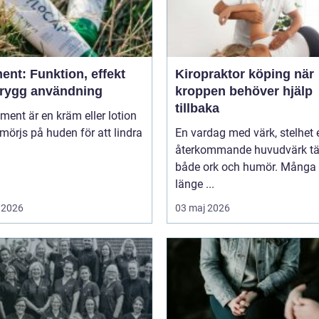
ent: Funktion, effekt
Kiropraktor köping när
trygg användning
kroppen behöver hjälp
tillbaka
niment är en kräm eller lotion
örjs på huden för att lindra
En vardag med värk, stelhet e
återkommande huvudvärk tä
både ork och humör. Många 
länge ...
 2026
03 maj 2026