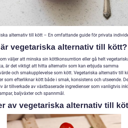
ska alternativ till kött – En omfattande guide för privata individ
är vegetariska alternativ till kött?
om väljer att minska sin köttkonsumtion eller gå helt vegetariska
a, är det viktigt att hitta alternativ som kan erbjuda samma
ärde och smakupplevelse som kött. Vegetariska alternativ till kö
er som efterliknar kött både i smak, konsistens och utseende. D
iv är tillverkade av växtbaserade ingredienser som vanligtvis ink
vampar, baljväxter och spannmål.
r av vegetariska alternativ till köt