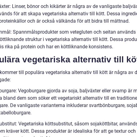
äxter: Linser, bönor och kikärter är några av de vanligaste baljvä
nds för att skapa vegetariska alternativ till kött. Dessa ingred
proteinkällor och är också välkända för att bidra till mättnad.
nmål: Spannmålsprodukter som vetegluten och seitan används f
ttliknande struktur i vegetariska alternativ till kött. Dessa produ
is rika på protein och har en köttliknande konsistens.
lära vegetariska alternativ till kö
kommer till populära vegetariska alternativ till kött är några av
gade:
burgare: Vegoburgare gjorda av soja, baljväxter eller svamp är 
 bland dem som söker ett vegetariskt alternativ till en traditione
gare. De vanligaste varianterna inkluderar svartbönburgare, soj
tabelloburgare.
ubstitut: Vegetariska köttsubstitut, såsom sojaköttbitar, används
om kräver kött. Dessa produkter är idealiska för att ge textur oc