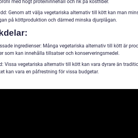
rofil med högt proteininnehåll och rik på kostfiber.
dd: Genom att välja vegetariska alternativ till kött kan man min
ågan på köttproduktion och därmed minska djurplågan.
kdelar:
ssade ingredienser: Många vegetariska alternativ till kött är pr
er som kan innehålla tillsatser och konserveringsmedel.
: Vissa vegetariska alternativ till kött kan vara dyrare än traditio
lket kan vara en påfrestning för vissa budgetar.