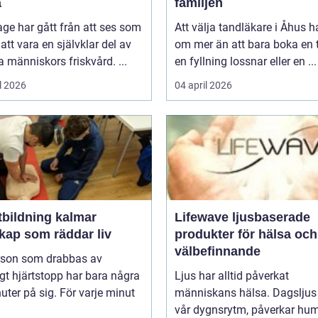
a
familjen
ge har gått från att ses som
Att välja tandläkare i Åhus h
l att vara en självklar del av
om mer än att bara boka en t
människors friskvård. ...
en fyllning lossnar eller en ...
l 2026
04 april 2026
tbildning kalmar
Lifewave ljusbaserade
kap som räddar liv
produkter för hälsa och
välbefinnande
rson som drabbas av
igt hjärtstopp har bara några
Ljus har alltid påverkat
uter på sig. För varje minut
människans hälsa. Dagsljus 
vår dygnsrytm, påverkar hum