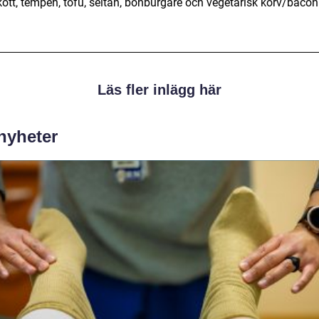
kött, tempeh, tofu, seitan, bönburgare och vegetarisk korv/bacon
Läs fler inlägg här
 nyheter