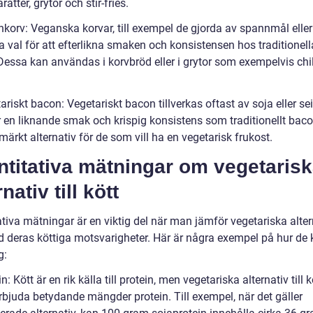
arätter, grytor och stir-fries.
korv: Veganska korvar, till exempel de gjorda av spannmål eller 
 val för att efterlikna smaken och konsistensen hos traditionell
Dessa kan användas i korvbröd eller i grytor som exempelvis chil
ariskt bacon: Vegetariskt bacon tillverkas oftast av soja eller se
r en liknande smak och krispig konsistens som traditionellt baco
tmärkt alternativ för de som vill ha en vegetarisk frukost.
ntitativa mätningar om vegetaris
rnativ till kött
tiva mätningar är en viktig del när man jämför vegetariska alterna
d deras köttiga motsvarigheter. Här är några exempel på hur de
g:
in: Kött är en rik källa till protein, men vegetariska alternativ till 
rbjuda betydande mängder protein. Till exempel, när det gäller