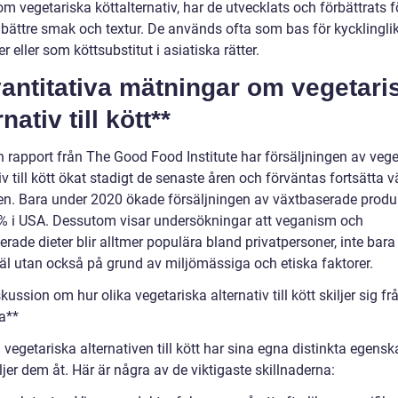
m vegetariska köttalternativ, har de utvecklats och förbättrats fö
 bättre smak och textur. De används ofta som bas för kycklingl
r eller som köttsubstitut i asiatiska rätter.
antitativa mätningar om vegetari
rnativ till kött**
n rapport från The Good Food Institute har försäljningen av vege
iv till kött ökat stadigt de senaste åren och förväntas fortsätta v
en. Bara under 2020 ökade försäljningen av växtbaserade produ
 i USA. Dessutom visar undersökningar att veganism och
rade dieter blir alltmer populära bland privatpersoner, inte bara
äl utan också på grund av miljömässiga och etiska faktorer.
kussion om hur olika vegetariska alternativ till kött skiljer sig fr
a**
 vegetariska alternativen till kött har sina egna distinkta egensk
jer dem åt. Här är några av de viktigaste skillnaderna: