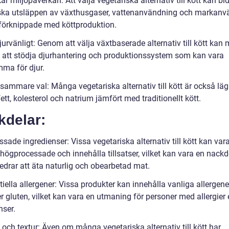
r miljöpåverkan: Att välja vegetariska alternativ till kött kan bidr
ska utsläppen av växthusgaser, vattenanvändning och markanv
förknippade med köttproduktion.
urvänligt: Genom att välja växtbaserade alternativ till kött kan
 att stödja djurhantering och produktionssystem som kan vara
ma för djur.
ammare val: Många vegetariska alternativ till kött är också lägr
ett, kolesterol och natrium jämfört med traditionellt kött.
kdelar:
sade ingredienser: Vissa vegetariska alternativ till kött kan var
ögprocessade och innehålla tillsatser, vilket kan vara en nackde
edrar att äta naturlig och obearbetad mat.
iella allergener: Vissa produkter kan innehålla vanliga allergen
er gluten, vilket kan vara en utmaning för personer med allergier e
nser.
och textur: Även om många vegetariska alternativ till kött har