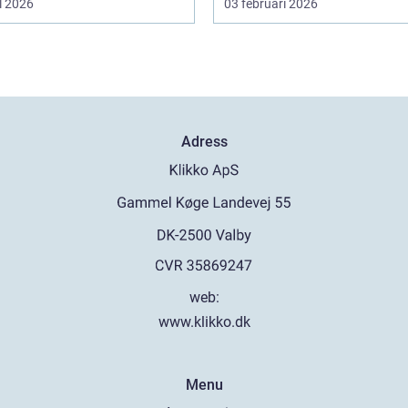
l 2026
03 februari 2026
Adress
web:
www.klikko.dk
Menu