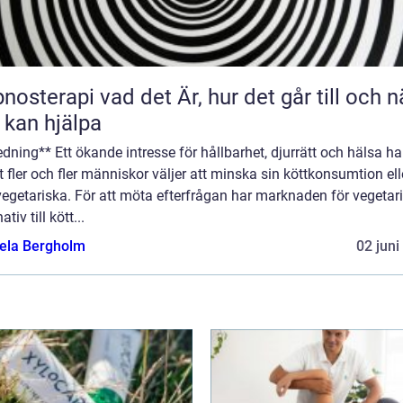
 vad det Är, hur det går till och när
 kan hjälpa
edning** Ett ökande intresse för hållbarhet, djurrätt och hälsa har
att fler och fler människor väljer att minska sin köttkonsumtion ell
vegetariska. För att möta efterfrågan har marknaden för vegetar
ativ till kött...
ela Bergholm
02 juni