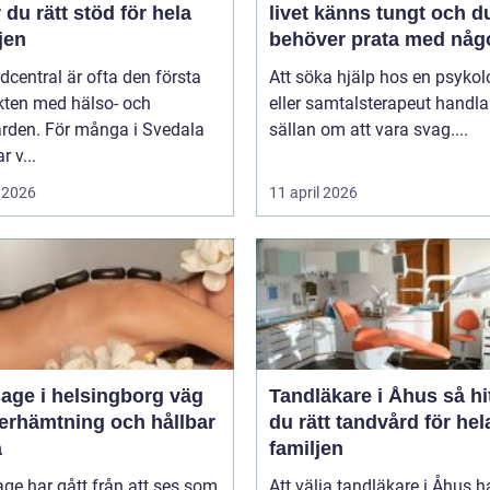
r du rätt stöd för hela
livet känns tungt och d
jen
behöver prata med någ
dcentral är ofta den första
Att söka hjälp hos en psykol
kten med hälso- och
eller samtalsterapeut handla
ården. För många i Svedala
sällan om att vara svag....
r v...
 2026
11 april 2026
ge i helsingborg väg
Tandläkare i Åhus så hittar
återhämtning och hållbar
du rätt tandvård för hel
a
familjen
ge har gått från att ses som
Att välja tandläkare i Åhus h