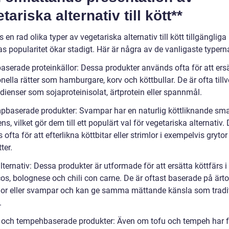
tariska alternativ till kött**
s en rad olika typer av vegetariska alternativ till kött tillgängliga
s popularitet ökar stadigt. Här är några av de vanligaste typern
aserade proteinkällor: Dessa produkter används ofta för att ersä
ionella rätter som hamburgare, korv och köttbullar. De är ofta till
dienser som sojaproteinisolat, ärtprotein eller spannmål.
pbaserade produkter: Svampar har en naturlig köttliknande sm
ns, vilket gör dem till ett populärt val för vegetariska alternativ.
ofta för att efterlikna köttbitar eller strimlor i exempelvis gryto
ter.
lternativ: Dessa produkter är utformade för att ersätta köttfärs i 
s, bolognese och chili con carne. De är oftast baserade på ärtor
or eller svampar och kan ge samma mättande känsla som tradit
.
- och tempehbaserade produkter: Även om tofu och tempeh har f