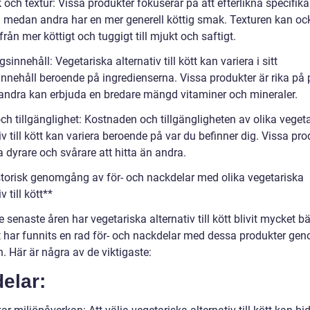
och textur: Vissa produkter fokuserar på att efterlikna specifika
g medan andra har en mer generell köttig smak. Texturen kan oc
 från mer köttigt och tuggigt till mjukt och saftigt.
gsinnehåll: Vegetariska alternativ till kött kan variera i sitt
nnehåll beroende på ingredienserna. Vissa produkter är rika på p
ndra kan erbjuda en bredare mängd vitaminer och mineraler.
och tillgänglighet: Kostnaden och tillgängligheten av olika veget
iv till kött kan variera beroende på var du befinner dig. Vissa pro
 dyrare och svårare att hitta än andra.
storisk genomgång av för- och nackdelar med olika vegetariska
v till kött**
 senaste åren har vegetariska alternativ till kött blivit mycket bä
 har funnits en rad för- och nackdelar med dessa produkter ge
n. Här är några av de viktigaste:
elar: