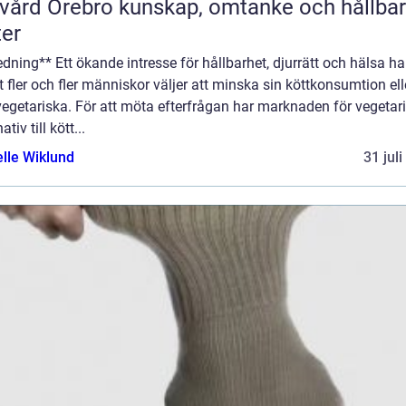
rebro kunskap, omtanke och hållbara
ter
edning** Ett ökande intresse för hållbarhet, djurrätt och hälsa har
att fler och fler människor väljer att minska sin köttkonsumtion ell
vegetariska. För att möta efterfrågan har marknaden för vegetar
ativ till kött...
elle Wiklund
31 jul