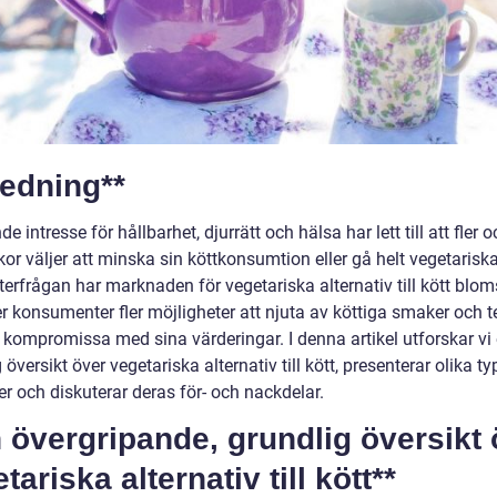
ledning**
de intresse för hållbarhet, djurrätt och hälsa har lett till att fler o
r väljer att minska sin köttkonsumtion eller gå helt vegetariska
erfrågan har marknaden för vegetariska alternativ till kött bloms
er konsumenter fler möjligheter att njuta av köttiga smaker och t
t kompromissa med sina värderingar. I denna artikel utforskar vi
 översikt över vegetariska alternativ till kött, presenterar olika ty
r och diskuterar deras för- och nackdelar.
 övergripande, grundlig översikt 
tariska alternativ till kött**