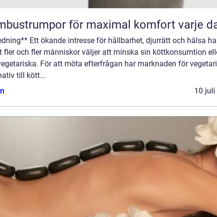
bustrumpor för maximal komfort varje d
edning** Ett ökande intresse för hållbarhet, djurrätt och hälsa har
att fler och fler människor väljer att minska sin köttkonsumtion ell
vegetariska. För att möta efterfrågan har marknaden för vegetar
ativ till kött...
n
10 jul