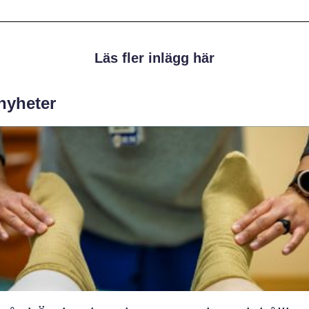
Läs fler inlägg här
 nyheter