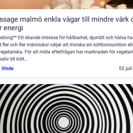
almö enkla vägar till mindre värk och
 energi
edning** Ett ökande intresse för hållbarhet, djurrätt och hälsa har
att fler och fler människor väljer att minska sin köttkonsumtion ell
vegetariska. För att möta efterfrågan har marknaden för vegetar
ativ till kött...
 Vinde
02 jul