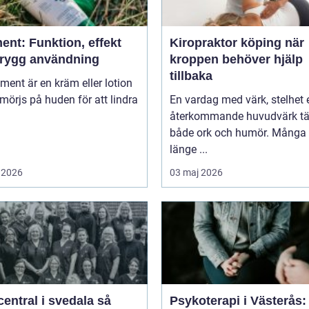
ent: Funktion, effekt
Kiropraktor köping när
trygg användning
kroppen behöver hjälp
tillbaka
niment är en kräm eller lotion
örjs på huden för att lindra
En vardag med värk, stelhet e
återkommande huvudvärk tä
både ork och humör. Många 
länge ...
 2026
03 maj 2026
entral i svedala så
Psykoterapi i Västerås: