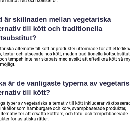
e mättat fett och kolesterol.
 är skillnaden mellan vegetariska
ernativ till kött och traditionella
tsubstitut?
ariska alternativ till kött är produkter utformade för att efterlikn
, textur och utseende hos kött, medan traditionella köttsubstitu
 och tempeh inte har skapats med avsikt att efterlikna kött så m
möjligt.
ka är de vanligaste typerna av vegetari
ernativ till kött?
ga typer av vegetariska alternativ till kött inkluderar växtbasera
einkällor som hamburgare och korv, svampbaserade produkter,
lternativ för att ersätta köttfärs, och tofu- och tempehbaserade
kter för asiatiska rätter.