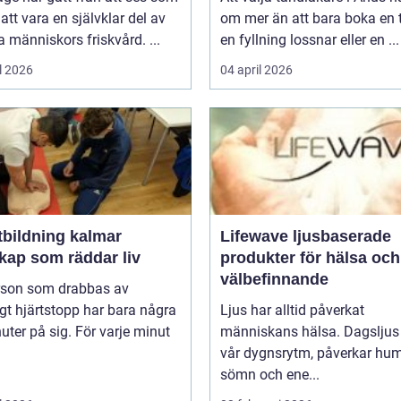
l att vara en självklar del av
om mer än att bara boka en t
människors friskvård. ...
en fyllning lossnar eller en ...
l 2026
04 april 2026
tbildning kalmar
Lifewave ljusbaserade
kap som räddar liv
produkter för hälsa och
välbefinnande
rson som drabbas av
igt hjärtstopp har bara några
Ljus har alltid påverkat
uter på sig. För varje minut
människans hälsa. Dagsljus 
vår dygnsrytm, påverkar hum
sömn och ene...