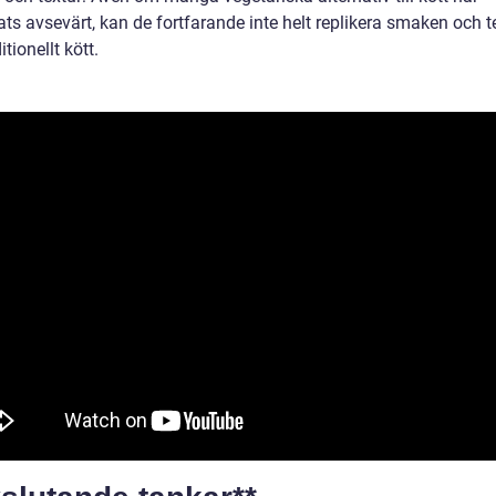
ats avsevärt, kan de fortfarande inte helt replikera smaken och t
itionellt kött.