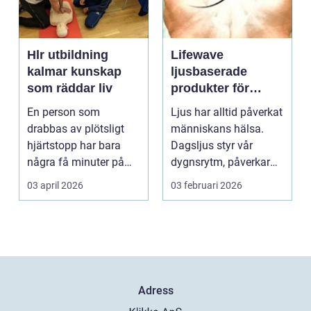
Hlr utbildning
Lifewave
kalmar kunskap
ljusbaserade
som räddar liv
produkter för
hälsa och
En person som
Ljus har alltid påverkat
välbefinnande
drabbas av plötsligt
människans hälsa.
hjärtstopp har bara
Dagsljus styr vår
några få minuter på
dygnsrytm, påverkar
sig. För varje minut
humör, sömn och ene...
03 april 2026
03 februari 2026
utan...
Adress