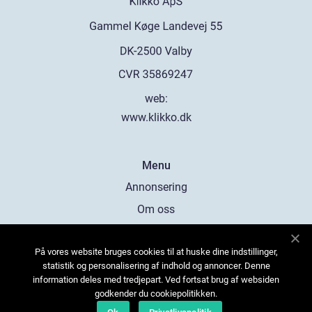
web:
www.klikko.dk
Menu
Annonsering
Om oss
Cookies
På vores website bruges cookies til at huske dine indstillinger,
Kontakta oss
statistik og personalisering af indhold og annoncer. Denne
Sitemap
information deles med tredjepart. Ved fortsat brug af websiden
godkender du cookiepolitikken.