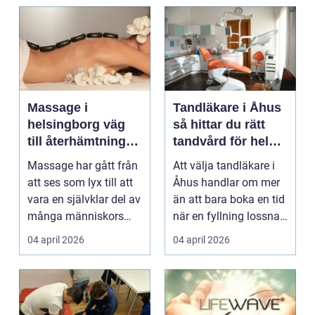
Massage i
Tandläkare i Åhus
helsingborg väg
så hittar du rätt
till återhämtning
tandvård för hela
och hållbar hälsa
familjen
Massage har gått från
Att välja tandläkare i
att ses som lyx till att
Åhus handlar om mer
vara en självklar del av
än att bara boka en tid
många människors
när en fyllning lossnar
friskvård. ...
eller en ...
04 april 2026
04 april 2026