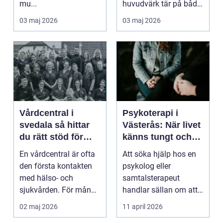
mu...
huvudvärk tär på både
ork och humör. Många
03 maj 2026
03 maj 2026
går länge ...
Vårdcentral i
Psykoterapi i
svedala så hittar
Västerås: När livet
du rätt stöd för
känns tungt och
hela familjen
du behöver prata
En vårdcentral är ofta
Att söka hjälp hos en
med någon
den första kontakten
psykolog eller
med hälso- och
samtalsterapeut
sjukvården. För många
handlar sällan om att
i Svedala handlar v...
vara svag....
02 maj 2026
11 april 2026