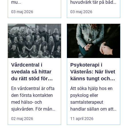
mu...
huvudvärk tär på både
ork och humör. Många
03 maj 2026
03 maj 2026
går länge ...
Vårdcentral i
Psykoterapi i
svedala så hittar
Västerås: När livet
du rätt stöd för
känns tungt och
hela familjen
du behöver prata
En vårdcentral är ofta
Att söka hjälp hos en
med någon
den första kontakten
psykolog eller
med hälso- och
samtalsterapeut
sjukvården. För många
handlar sällan om att
i Svedala handlar v...
vara svag....
02 maj 2026
11 april 2026