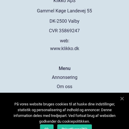
web:
www.klikko.dk
Menu
Annonsering
Om oss
Cookies
På vores website bruges cookies til at huske dine indstillinger,
Kontakta oss
statistik og personalisering af indhold og annoncer. Denne
Sitemap
information deles med tredjepart. Ved fortsat brug af websiden
godkender du cookiepolitikken.