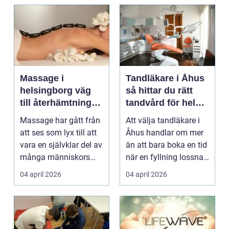
Massage i
Tandläkare i Åhus
helsingborg väg
så hittar du rätt
till återhämtning
tandvård för hela
och hållbar hälsa
familjen
Massage har gått från
Att välja tandläkare i
att ses som lyx till att
Åhus handlar om mer
vara en självklar del av
än att bara boka en tid
många människors
när en fyllning lossnar
friskvård. ...
eller en ...
04 april 2026
04 april 2026