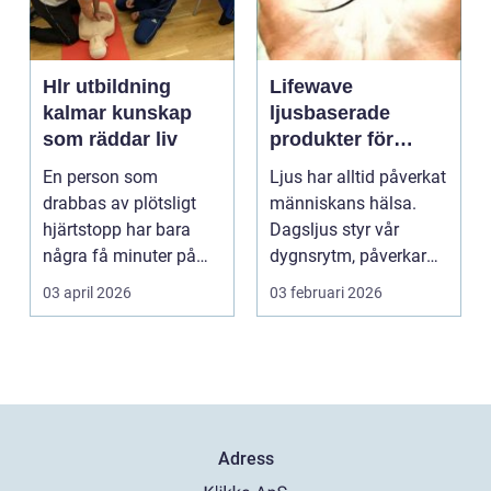
Hlr utbildning
Lifewave
kalmar kunskap
ljusbaserade
som räddar liv
produkter för
hälsa och
En person som
Ljus har alltid påverkat
välbefinnande
drabbas av plötsligt
människans hälsa.
hjärtstopp har bara
Dagsljus styr vår
några få minuter på
dygnsrytm, påverkar
sig. För varje minut
humör, sömn och ene...
03 april 2026
03 februari 2026
utan...
Adress