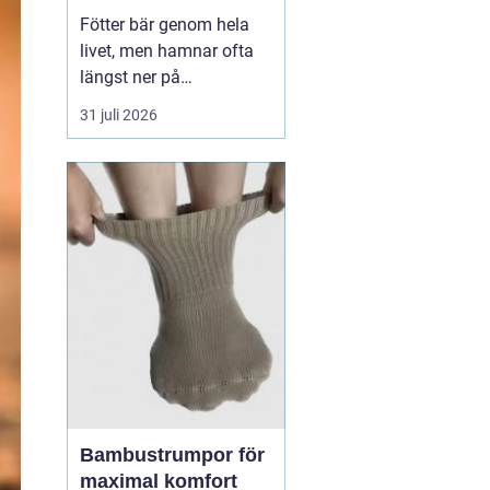
Fötter bär genom hela
livet, men hamnar ofta
längst ner på
prioriteringslistan.
31 juli 2026
Många söker hjälp först
när smärtan redan
påverkar vardagen.
Samtidigt visar
erfarenhet från
fotvårdskliniker i och
omkring Örebro att
regelbunden fotvård kan
förebygga e...
Bambustrumpor för
maximal komfort