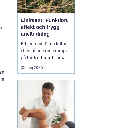
Liniment: Funktion,
effekt och trygg
vi
användning
Ett liniment är en kräm
eller lotion som smörjs
på huden för att lindra
muskelvärk, stelhet och
03 maj 2026
ibland också ledbesvär.
ss
Effekten bygger ofta på
som
ämnen som stimulerar
m
blodcirkulationen och
påve...