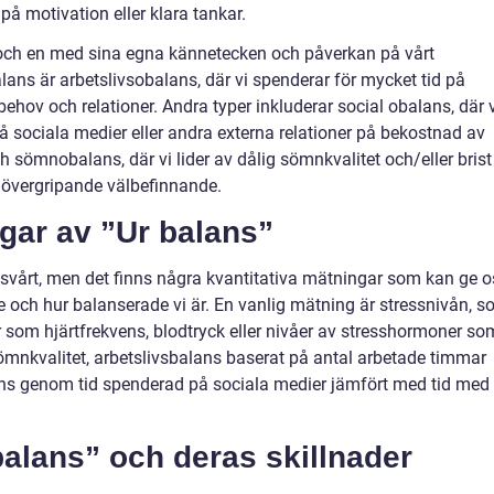
på motivation eller klara tankar.
r och en med sina egna kännetecken och påverkan på vårt
ans är arbetslivsobalans, där vi spenderar för mycket tid på
behov och relationer. Andra typer inkluderar social obalans, där 
på sociala medier eller andra externa relationer på bekostnad av
ch sömnobalans, där vi lider av dålig sömnkvalitet och/eller brist
rt övergripande välbefinnande.
ngar av ”Ur balans”
a svårt, men det finns några kvantitativa mätningar som kan ge o
 och hur balanserade vi är. En vanlig mätning är stressnivån, 
som hjärtfrekvens, blodtryck eller nivåer av stresshormoner so
ömnkvalitet, arbetslivsbalans baserat på antal arbetade timmar
alans genom tid spenderad på sociala medier jämfört med tid med
balans” och deras skillnader