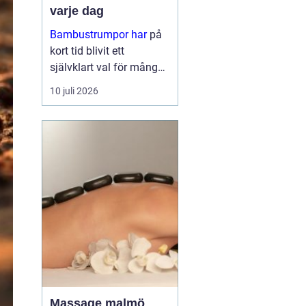
varje dag
Bambustrumpor har
på
kort tid blivit ett
självklart val för många
som vill kombinera
10 juli 2026
komfort, funktion och
omtanke om miljön. För
den so...
Massage malmö