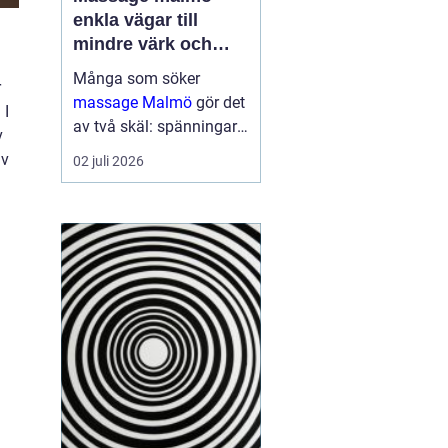
enkla vägar till
mindre värk och
mer energi
Många som söker
r
massage Malmö
gör det
 I
av två skäl: spänningar
v
och smärta har blivit för
av
02 juli 2026
mycket, eller behovet av
återhämtning har vuxit
sig starkare än
vardagens tempo.
Samtidigt kan utbudet
kän...