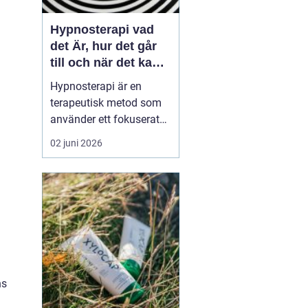
Hypnosterapi vad
det Är, hur det går
till och när det kan
hjälpa
Hypnosterapi är en
terapeutisk metod som
använder ett fokuserat
och avslappnat
02 juni 2026
sinnestillstånd för att
påverka mönster i det
undermedvetna. Genom
att kombinera
samtalsterapi med
hypnos kan människor
å
förändra reaktioner,
känslor och beteenden
ns
som läng...