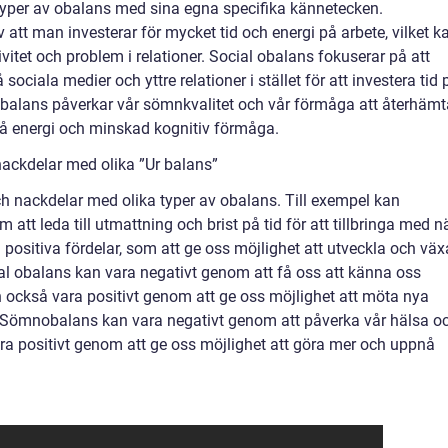
typer av obalans med sina egna specifika kännetecken.
att man investerar för mycket tid och energi på arbete, vilket k
vitet och problem i relationer. Social obalans fokuserar på att
ociala medier och yttre relationer i stället för att investera tid 
obalans påverkar vår sömnkvalitet och vår förmåga att återhämt
st på energi och minskad kognitiv förmåga.
nackdelar med olika ”Ur balans”
och nackdelar med olika typer av obalans. Till exempel kan
att leda till utmattning och brist på tid för att tillbringa med n
positiva fördelar, som att ge oss möjlighet att utveckla och väx
ial obalans kan vara negativt genom att få oss att känna oss
också vara positivt genom att ge oss möjlighet att möta nya
 Sömnobalans kan vara negativt genom att påverka vår hälsa o
a positivt genom att ge oss möjlighet att göra mer och uppnå