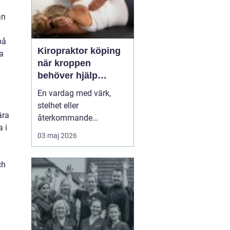
an
på
Kiropraktor köping
a
när kroppen
behöver hjälp
tillbaka
En vardag med värk,
stelhet eller
ära
återkommande
a i
huvudvärk tär på både
03 maj 2026
ork och humör. Många
går länge med sina
ch
besvär och tänker att det
går nog över. Ofta gör
det inte det. En
legitimerad kiropraktor
kan hjälpa kroppen att
återfå rörlighet, minska