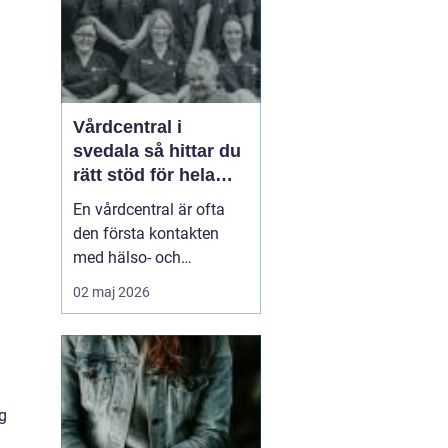
smä...
Vårdcentral i
svedala så hittar du
rätt stöd för hela
familjen
En vårdcentral är ofta
den första kontakten
med hälso- och
sjukvården. För många i
02 maj 2026
Svedala handlar valet
om att hitta en trygg
plats där både barn,
vuxna och äldre får hjälp
under samma tak. I en
g
tid med högt tempo och