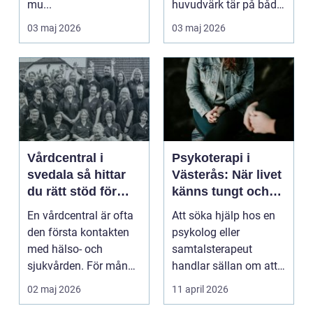
mu...
huvudvärk tär på både
ork och humör. Många
03 maj 2026
03 maj 2026
går länge ...
Vårdcentral i
Psykoterapi i
svedala så hittar
Västerås: När livet
du rätt stöd för
känns tungt och
hela familjen
du behöver prata
En vårdcentral är ofta
Att söka hjälp hos en
med någon
den första kontakten
psykolog eller
med hälso- och
samtalsterapeut
sjukvården. För många
handlar sällan om att
i Svedala handlar v...
vara svag....
02 maj 2026
11 april 2026