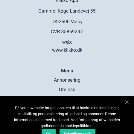
web:
www.klikko.dk
Menu
Annonsering
Om oss
Cookies
På vores website bruges cookies til at huske dine indstillinger,
Kontakta oss
statistik og personalisering af indhold og annoncer. Denne
Sitemap
information deles med tredjepart. Ved fortsat brug af websiden
godkender du cookiepolitikken.
Ok
Privatlivspolitik