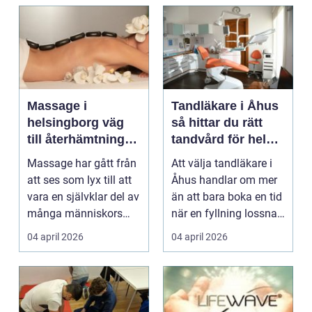
Massage i
Tandläkare i Åhus
helsingborg väg
så hittar du rätt
till återhämtning
tandvård för hela
och hållbar hälsa
familjen
Massage har gått från
Att välja tandläkare i
att ses som lyx till att
Åhus handlar om mer
vara en självklar del av
än att bara boka en tid
många människors
när en fyllning lossnar
friskvård. ...
eller en ...
04 april 2026
04 april 2026