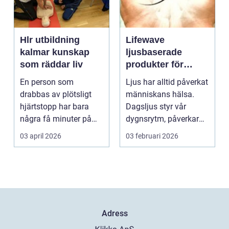
Hlr utbildning
Lifewave
kalmar kunskap
ljusbaserade
som räddar liv
produkter för
hälsa och
En person som
Ljus har alltid påverkat
välbefinnande
drabbas av plötsligt
människans hälsa.
hjärtstopp har bara
Dagsljus styr vår
några få minuter på
dygnsrytm, påverkar
sig. För varje minut
humör, sömn och ene...
03 april 2026
03 februari 2026
utan...
Adress