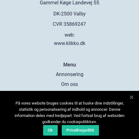
web:
www.klikko.dk
Menu
Annonsering
Om oss
Cookies
På vores website bruges cookies til at huske dine indstillinger,
Kontakta oss
statistik og personalisering af indhold og annoncer. Denne
Sitemap
information deles med tredjepart. Ved fortsat brug af websiden
godkender du cookiepolitikken.
Ok
Privatlivspolitik