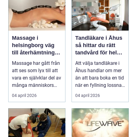
Massage i
Tandläkare i Åhus
helsingborg väg
så hittar du rätt
till återhämtning
tandvård för hela
och hållbar hälsa
familjen
Massage har gått från
Att välja tandläkare i
att ses som lyx till att
Åhus handlar om mer
vara en självklar del av
än att bara boka en tid
många människors
när en fyllning lossnar
friskvård. ...
eller en ...
04 april 2026
04 april 2026