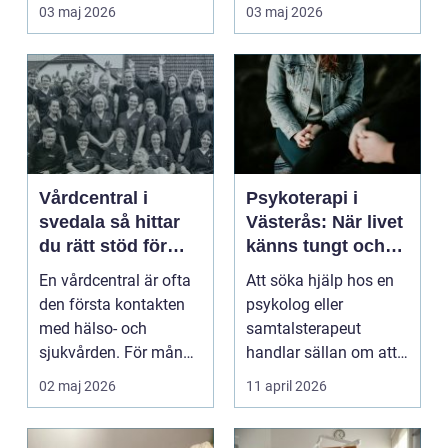
ork och humör. Många
03 maj 2026
03 maj 2026
går länge ...
Vårdcentral i
Psykoterapi i
svedala så hittar
Västerås: När livet
du rätt stöd för
känns tungt och
hela familjen
du behöver prata
En vårdcentral är ofta
Att söka hjälp hos en
med någon
den första kontakten
psykolog eller
med hälso- och
samtalsterapeut
sjukvården. För många
handlar sällan om att
i Svedala handlar v...
vara svag....
02 maj 2026
11 april 2026