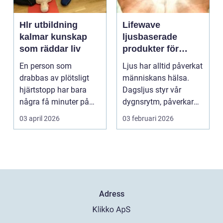
Hlr utbildning
Lifewave
kalmar kunskap
ljusbaserade
som räddar liv
produkter för
hälsa och
En person som
Ljus har alltid påverkat
välbefinnande
drabbas av plötsligt
människans hälsa.
hjärtstopp har bara
Dagsljus styr vår
några få minuter på
dygnsrytm, påverkar
sig. För varje minut
humör, sömn och ene...
03 april 2026
03 februari 2026
utan...
Adress