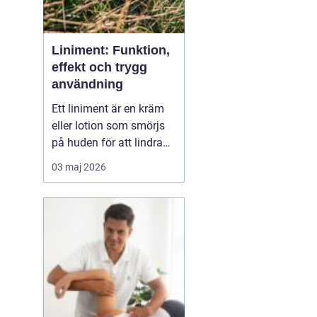
Liniment: Funktion,
effekt och trygg
användning
Ett liniment är en kräm
eller lotion som smörjs
på huden för att lindra
muskelvärk, stelhet och
03 maj 2026
ibland också ledbesvär.
Effekten bygger ofta på
ämnen som stimulerar
blodcirkulationen och
påve...