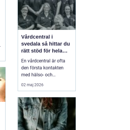
smä...
t
Vårdcentral i
svedala så hittar du
rätt stöd för hela
familjen
En vårdcentral är ofta
den första kontakten
med hälso- och
sjukvården. För många i
02 maj 2026
Svedala handlar valet
om att hitta en trygg
plats där både barn,
vuxna och äldre får hjälp
under samma tak. I en
tid med högt tempo och