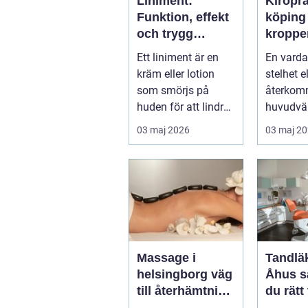
Liniment:
Kiropr
Funktion, effekt
köping nä
och trygg
kroppe
användning
behöve
Ett liniment är en
En varda
tillbaka
kräm eller lotion
stelhet el
som smörjs på
återko
huden för att lindra
huvudvär
mu...
både ork
03 maj 2026
03 maj 2
humör. 
länge ...
Massage i
Tandläk
helsingborg väg
Åhus så hittar
till återhämtning
du rätt
och hållbar
för hel