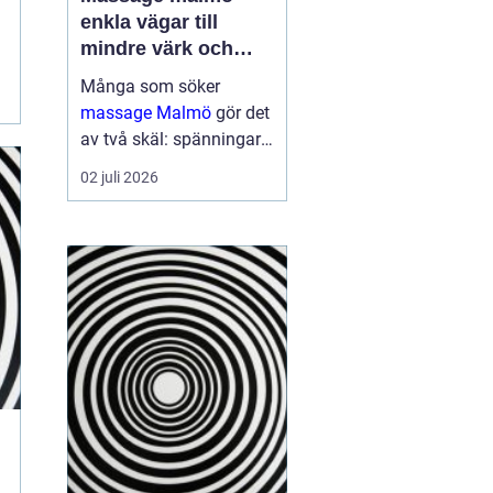
enkla vägar till
mindre värk och
mer energi
Många som söker
massage Malmö
gör det
av två skäl: spänningar
och smärta har blivit för
02 juli 2026
mycket, eller behovet av
återhämtning har vuxit
sig starkare än
vardagens tempo.
Samtidigt kan utbudet
kän...