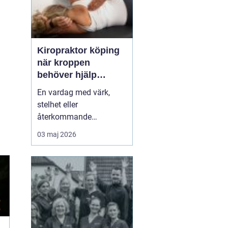
Kiropraktor köping
när kroppen
behöver hjälp
tillbaka
En vardag med värk,
stelhet eller
återkommande
huvudvärk tär på både
03 maj 2026
ork och humör. Många
går länge med sina
besvär och tänker att det
går nog över. Ofta gör
det inte det. En
legitimerad kiropraktor
kan hjälpa kroppen att
återfå rörlighet, minska