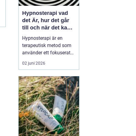
Hypnosterapi vad
det Är, hur det går
till och när det kan
hjälpa
Hypnosterapi är en
terapeutisk metod som
använder ett fokuserat
och avslappnat
02 juni 2026
sinnestillstånd för att
påverka mönster i det
undermedvetna. Genom
att kombinera
samtalsterapi med
hypnos kan människor
förändra reaktioner,
känslor och beteenden
som läng...