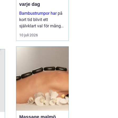
varje dag
Bambustrumpor har
på
kort tid blivit ett
självklart val för många
som vill kombinera
10 juli 2026
komfort, funktion och
omtanke om miljön. För
den so...
Massage malmö