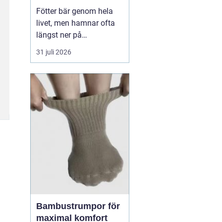
Fötter bär genom hela
livet, men hamnar ofta
längst ner på
prioriteringslistan.
31 juli 2026
Många söker hjälp först
när smärtan redan
påverkar vardagen.
Samtidigt visar
erfarenhet från
fotvårdskliniker i och
omkring Örebro att
regelbunden fotvård kan
förebygga e...
Bambustrumpor för
maximal komfort