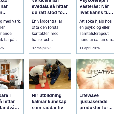
aktor
Vårdcentral i
Psykoterapi i
r
svedala så hittar
Västerås: När
n
du rätt stöd för
livet känns tung
r hjälp
hela familjen
och du behöver
g med värk,
En vårdcentral är
Att söka hjälp hos
prata med
ler
ofta den första
en psykolog eller
någon
mmande
kontakten med
samtalsterapeut
k tär på
hälso- och
handlar sällan om
 och
sjukvården. För
att vara svag....
026
02 maj 2026
11 april 2026
Många går
många i Svedala
handlar v...
are i
Hlr utbildning
Lifewave
kalmar kunskap
ljusbaserade
 tandvård
som räddar liv
produkter för
a familjen
hälsa och