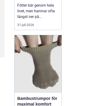
Fötter bär genom hela
livet, men hamnar ofta
längst ner på
prioriteringslistan.
31 juli 2026
Många söker hjälp först
när smärtan redan
påverkar vardagen.
Samtidigt visar
erfarenhet från
fotvårdskliniker i och
omkring Örebro att
regelbunden fotvård kan
förebygga e...
Bambustrumpor för
maximal komfort