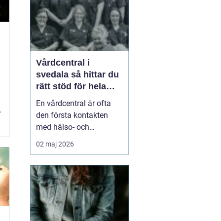
smä...
t
Vårdcentral i
svedala så hittar du
rätt stöd för hela
familjen
En vårdcentral är ofta
den första kontakten
med hälso- och
sjukvården. För många i
02 maj 2026
Svedala handlar valet
om att hitta en trygg
plats där både barn,
vuxna och äldre får hjälp
under samma tak. I en
tid med högt tempo och