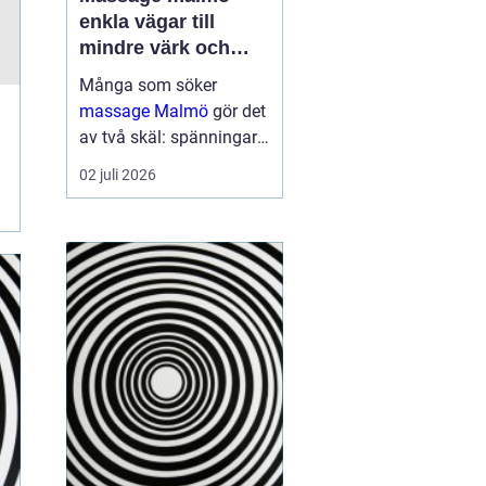
enkla vägar till
mindre värk och
mer energi
Många som söker
massage Malmö
gör det
av två skäl: spänningar
och smärta har blivit för
02 juli 2026
mycket, eller behovet av
återhämtning har vuxit
sig starkare än
vardagens tempo.
Samtidigt kan utbudet
kän...