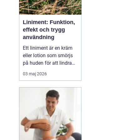
Liniment: Funktion,
effekt och trygg
användning
Ett liniment är en kräm
eller lotion som smörjs
på huden för att lindra
muskelvärk, stelhet och
03 maj 2026
ibland också ledbesvär.
Effekten bygger ofta på
ämnen som stimulerar
blodcirkulationen och
påve...