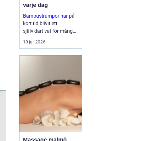
varje dag
Bambustrumpor har
på
kort tid blivit ett
självklart val för många
som vill kombinera
10 juli 2026
komfort, funktion och
omtanke om miljön. För
den so...
Massage malmö