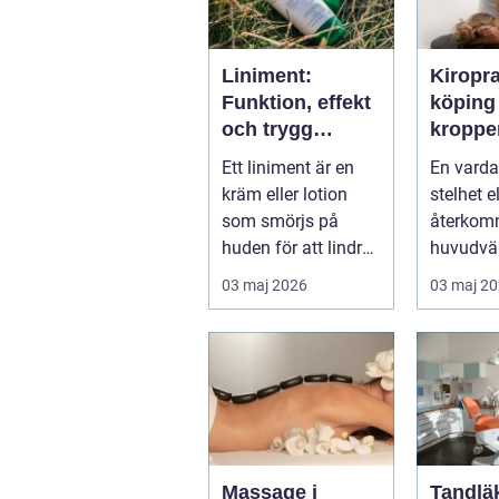
Liniment:
Kiropr
Funktion, effekt
köping nä
och trygg
kroppe
användning
behöve
Ett liniment är en
En varda
tillbaka
kräm eller lotion
stelhet el
som smörjs på
återko
huden för att lindra
huvudvär
mu...
både ork
03 maj 2026
03 maj 2
humör. 
länge ...
Massage i
Tandläk