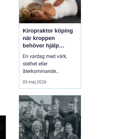
Kiropraktor köping
när kroppen
behöver hjälp
tillbaka
En vardag med värk,
stelhet eller
återkommande
huvudvärk tär på både
03 maj 2026
ork och humör. Många
går länge med sina
besvär och tänker att det
går nog över. Ofta gör
det inte det. En
legitimerad kiropraktor
kan hjälpa kroppen att
återfå rörlighet, minska