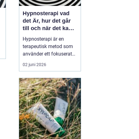
Hypnosterapi vad
det Är, hur det går
till och när det kan
hjälpa
Hypnosterapi är en
terapeutisk metod som
använder ett fokuserat
och avslappnat
02 juni 2026
sinnestillstånd för att
påverka mönster i det
undermedvetna. Genom
att kombinera
samtalsterapi med
hypnos kan människor
förändra reaktioner,
känslor och beteenden
som läng...