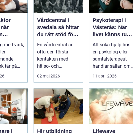
aktor
Vårdcentral i
Psykoterapi i
r
svedala så hittar
Västerås: När
n
du rätt stöd för
livet känns tung
r hjälp
hela familjen
och du behöver
g med värk,
En vårdcentral är
Att söka hjälp hos
prata med
ler
ofta den första
en psykolog eller
någon
mmande
kontakten med
samtalsterapeut
k tär på
hälso- och
handlar sällan om
 och
sjukvården. För
att vara svag....
026
02 maj 2026
11 april 2026
Många går
många i Svedala
handlar v...
are i
Hlr utbildning
Lifewave