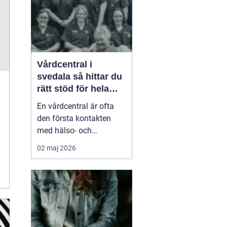
smä...
Vårdcentral i
svedala så hittar du
rätt stöd för hela
familjen
En vårdcentral är ofta
den första kontakten
med hälso- och
sjukvården. För många i
02 maj 2026
Svedala handlar valet
om att hitta en trygg
plats där både barn,
vuxna och äldre får hjälp
under samma tak. I en
tid med högt tempo och