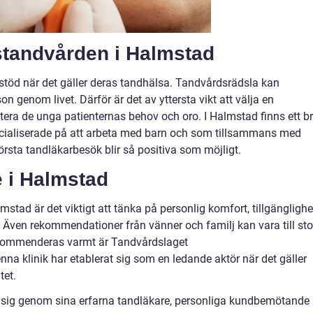
tandvården i Halmstad
stöd när det gäller deras tandhälsa. Tandvårdsrädsla kan
on genom livet. Därför är det av yttersta vikt att välja en
tera de unga patienternas behov och oro. I Halmstad finns ett br
pecialiserade på att arbeta med barn och som tillsammans med
första tandläkarbesök blir så positiva som möjligt.
e i Halmstad
lmstad är det viktigt att tänka på personlig komfort, tillgänglighe
 Även rekommendationer från vänner och familj kan vara till sto
 rekommenderas varmt är Tandvårdslaget
na klinik har etablerat sig som en ledande aktör när det gäller
tet.
 sig genom sina erfarna tandläkare, personliga kundbemötande