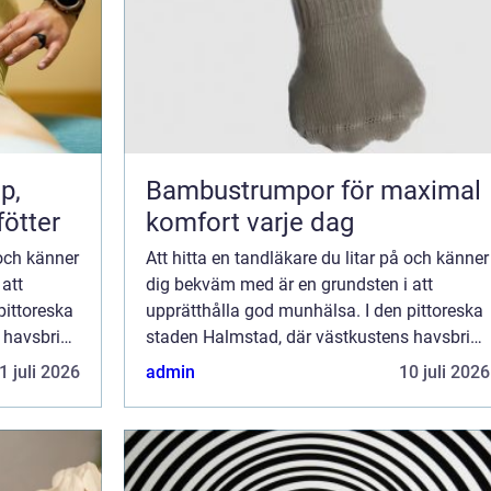
Bambustrumpor för maximal
fötter
komfort varje dag
 och känner
Att hitta en tandläkare du litar på och känner
att
dig bekväm med är en grundsten i att
pittoreska
upprätthålla god munhälsa. I den pittoreska
 havsbris
staden Halmstad, där västkustens havsbris
blandas med stadens livliga ...
1 juli 2026
admin
10 juli 2026