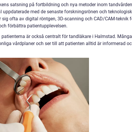
ikens satsning på fortbildning och nya metoder inom tandvården
väl uppdaterade med de senaste forskningsrönen och teknologis
 sig ofta av digital röntgen, 3D-scanning och CAD/CAM-teknik f
och förbättra patientupplevelsen.
d patienterna är också centralt för tandläkare i Halmstad. Många
onliga vårdplaner och ser till att patienten alltid är informerad o