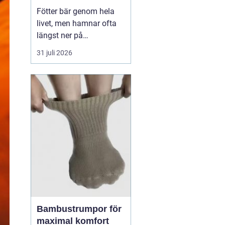
Fötter bär genom hela
livet, men hamnar ofta
längst ner på
prioriteringslistan.
31 juli 2026
Många söker hjälp först
när smärtan redan
påverkar vardagen.
Samtidigt visar
erfarenhet från
fotvårdskliniker i och
omkring Örebro att
regelbunden fotvård kan
förebygga e...
Bambustrumpor för
maximal komfort