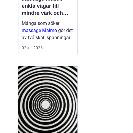
enkla vägar till
mindre värk och
mer energi
Många som söker
massage Malmö
gör det
av två skäl: spänningar
och smärta har blivit för
02 juli 2026
mycket, eller behovet av
återhämtning har vuxit
sig starkare än
vardagens tempo.
Samtidigt kan utbudet
kän...