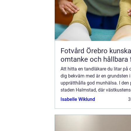
Fotvård Örebro kunskap,
omtanke och hållbara 
Att hitta en tandläkare du litar på
dig bekväm med är en grundsten i 
upprätthålla god munhälsa. I den 
staden Halmstad, där västkustens
blandas med stadens livliga ...
Isabelle Wiklund
3