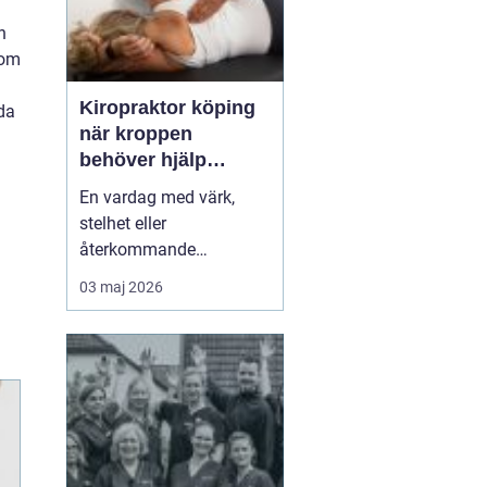
n
som
Kiropraktor köping
oda
när kroppen
behöver hjälp
tillbaka
En vardag med värk,
stelhet eller
återkommande
huvudvärk tär på både
03 maj 2026
ork och humör. Många
går länge med sina
besvär och tänker att det
går nog över. Ofta gör
det inte det. En
legitimerad kiropraktor
kan hjälpa kroppen att
återfå rörlighet, minska