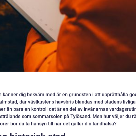
och känner dig bekväm med är en grundsten i att upprätthålla go
almstad, där västkustens havsbris blandas med stadens livliga
er än bara en kontroll det är en del av invånarnas vardagsruti
ka strålande som sommarsolen på Tylösand. Men hur väljer du rä
orer bör du ta hänsyn till när det gäller din tandhälsa?