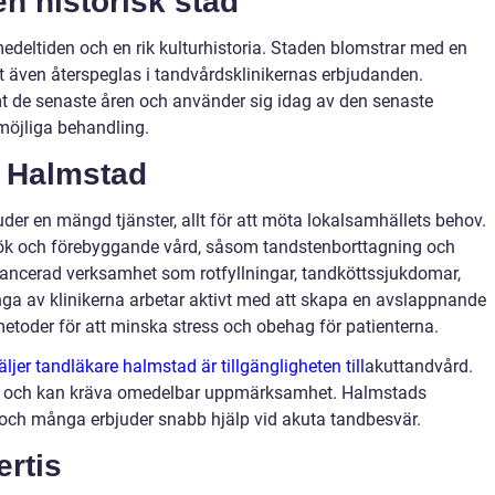
n historisk stad
deltiden och en rik kulturhistoria. Staden blomstrar med en
t även återspeglas i tandvårdsklinikernas erbjudanden.
t de senaste åren och använder sig idag av den senaste
 möjliga behandling.
i Halmstad
der en mängd tjänster, allt för att möta lokalsamhällets behov.
sök och förebyggande vård, såsom tandstenborttagning och
ancerad verksamhet som rotfyllningar, tandköttssjukdomar,
ga av klinikerna arbetar aktivt med att skapa en avslappnande
toder för att minska stress och obehag för patienterna.
äljer tandläkare halmstad är tillgängligheten till
akuttandvård.
 och kan kräva omedelbar uppmärksamhet. Halmstads
v och många erbjuder snabb hjälp vid akuta tandbesvär.
ertis