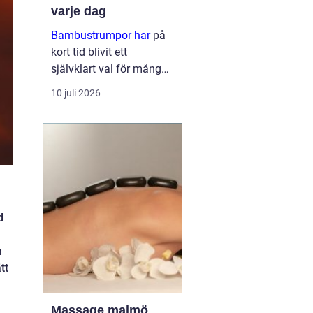
varje dag
Bambustrumpor har
på
kort tid blivit ett
självklart val för många
som vill kombinera
10 juli 2026
komfort, funktion och
omtanke om miljön. För
den so...
d
n
tt
Massage malmö