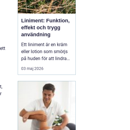
Liniment: Funktion,
effekt och trygg
användning
Ett liniment är en kräm
ett
eller lotion som smörjs
på huden för att lindra
muskelvärk, stelhet och
03 maj 2026
ibland också ledbesvär.
Effekten bygger ofta på
ämnen som stimulerar
t,
blodcirkulationen och
r
påve...