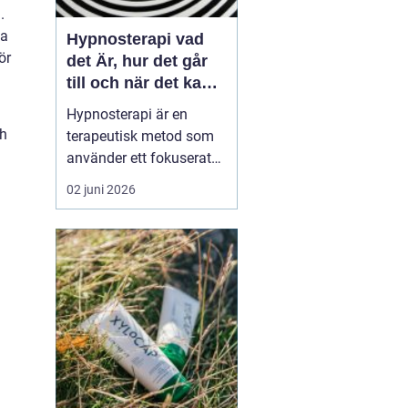
.
ka
Hypnosterapi vad
ör
det Är, hur det går
till och när det kan
hjälpa
Hypnosterapi är en
ch
terapeutisk metod som
använder ett fokuserat
och avslappnat
02 juni 2026
sinnestillstånd för att
påverka mönster i det
undermedvetna. Genom
att kombinera
samtalsterapi med
hypnos kan människor
förändra reaktioner,
känslor och beteenden
som läng...