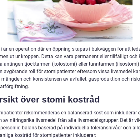
i är en operation där en öppning skapas i bukväggen för att leda
men ut ur kroppen. Detta kan vara permanent eller tillfälligt och
ra antingen tjocktarmen (kolostomi) eller tunntarmen (ileostomi)
en avgörande roll för stomipatienter eftersom vissa livsmedel ka
 mängden och konsistensen av avfallet, gasproduktion och risk
atförgiftning.
sikt över stomi kostråd
mipatienter rekommenderas en balanserad kost som inkluderar 
n av näringsrika livsmedel från alla livsmedelsgrupper. Det är vik
 personlig balans baserad på individuella toleransnivåer och alle
nliga kostråd för stomipatienter inkluderar: