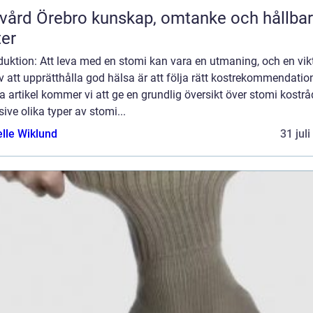
rebro kunskap, omtanke och hållbara
ter
duktion: Att leva med en stomi kan vara en utmaning, och en vik
v att upprätthålla god hälsa är att följa rätt kostrekommendation
 artikel kommer vi att ge en grundlig översikt över stomi kostrå
sive olika typer av stomi...
elle Wiklund
31 jul