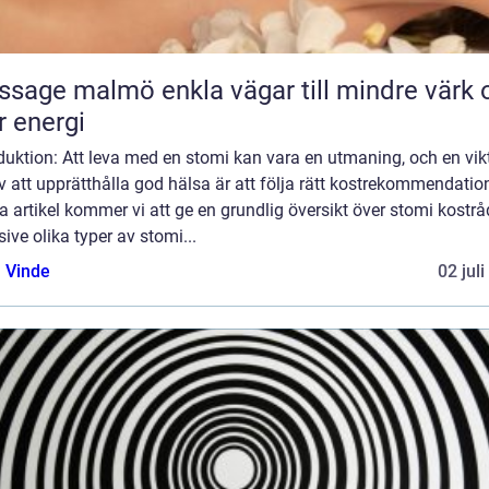
almö enkla vägar till mindre värk och
 energi
duktion: Att leva med en stomi kan vara en utmaning, och en vik
v att upprätthålla god hälsa är att följa rätt kostrekommendation
 artikel kommer vi att ge en grundlig översikt över stomi kostrå
sive olika typer av stomi...
 Vinde
02 jul