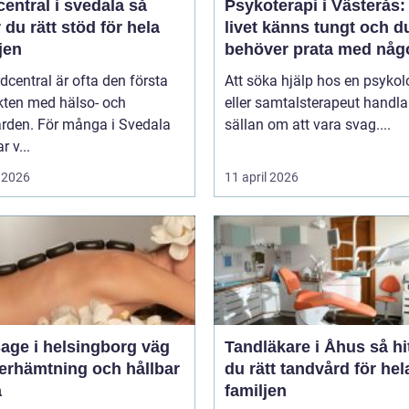
entral i svedala så
Psykoterapi i Västerås:
r du rätt stöd för hela
livet känns tungt och d
jen
behöver prata med någ
dcentral är ofta den första
Att söka hjälp hos en psykol
kten med hälso- och
eller samtalsterapeut handla
ården. För många i Svedala
sällan om att vara svag....
r v...
 2026
11 april 2026
ge i helsingborg väg
Tandläkare i Åhus så hittar
återhämtning och hållbar
du rätt tandvård för hel
a
familjen