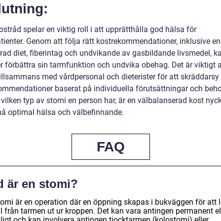
utning:
stråd spelar en viktig roll i att upprätthålla god hälsa för
tienter. Genom att följa rätt kostrekommendationer, inklusive en
rad diet, fiberintag och undvikande av gasbildande livsmedel, k
r förbättra sin tarmfunktion och undvika obehag. Det är viktigt a
tillsammans med vårdpersonal och dieterister för att skräddarsy
ommendationer baserat på individuella förutsättningar och beho
vilken typ av stomi en person har, är en välbalanserad kost nycke
nå optimal hälsa och välbefinnande.
FAQ
d är en stomi?
tomi är en operation där en öppning skapas i bukväggen för att 
ll från tarmen ut ur kroppen. Det kan vara antingen permanent el
älligt och kan involvera antingen tjocktarmen (kolostomi) eller