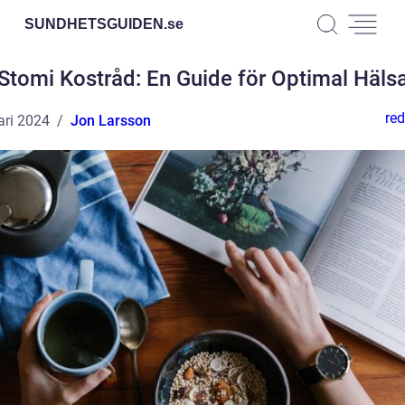
SUNDHETSGUIDEN.
se
Stomi Kostråd: En Guide för Optimal Häls
red
ari 2024
Jon Larsson