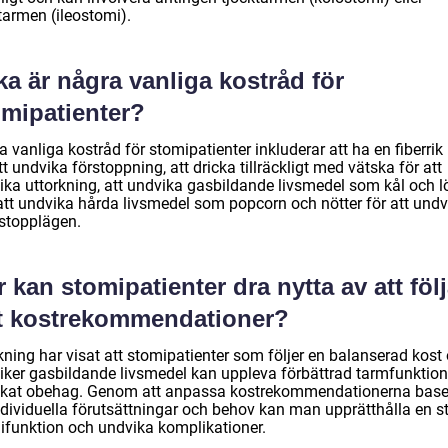
tarmen (ileostomi).
ka är några vanliga kostråd för
omipatienter?
 vanliga kostråd för stomipatienter inkluderar att ha en fiberrik
tt undvika förstoppning, att dricka tillräckligt med vätska för att
ika uttorkning, att undvika gasbildande livsmedel som kål och l
att undvika hårda livsmedel som popcorn och nötter för att undv
stopplägen.
 kan stomipatienter dra nytta av att föl
tt kostrekommendationer?
kning har visat att stomipatienter som följer en balanserad kost
iker gasbildande livsmedel kan uppleva förbättrad tarmfunktio
kat obehag. Genom att anpassa kostrekommendationerna base
ndividuella förutsättningar och behov kan man upprätthålla en st
ifunktion och undvika komplikationer.