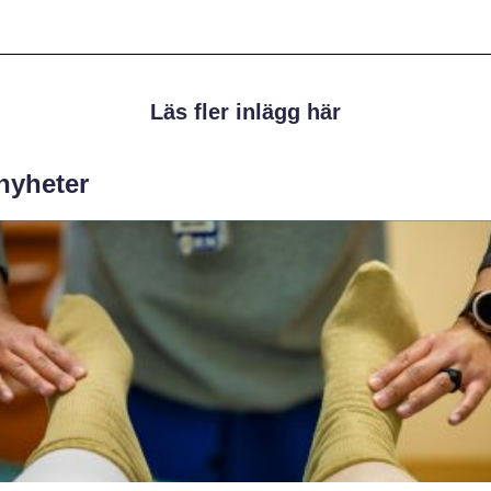
Läs fler inlägg här
 nyheter