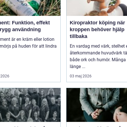
ent: Funktion, effekt
Kiropraktor köping när
trygg användning
kroppen behöver hjälp
tillbaka
niment är en kräm eller lotion
örjs på huden för att lindra
En vardag med värk, stelhet e
återkommande huvudvärk tä
både ork och humör. Många 
länge ...
 2026
03 maj 2026