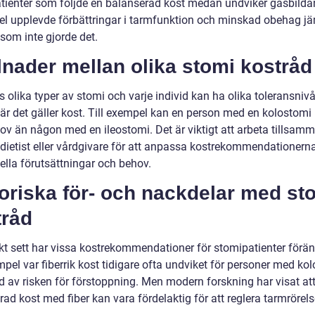
tienter som följde en balanserad kost medan undviker gasbild
el upplevde förbättringar i tarmfunktion och minskad obehag jä
som inte gjorde det.
lnader mellan olika stomi kostråd
s olika typer av stomi och varje individ kan ha olika toleransniv
är det gäller kost. Till exempel kan en person med en kolostomi 
ov än någon med en ileostomi. Det är viktigt att arbeta tillsam
dietist eller vårdgivare för att anpassa kostrekommendationerna
ella förutsättningar och behov.
oriska för- och nackdelar med st
tråd
skt sett har vissa kostrekommendationer för stomipatienter förän
mpel var fiberrik kost tidigare ofta undviket för personer med ko
d av risken för förstoppning. Men modern forskning har visat at
ad kost med fiber kan vara fördelaktig för att reglera tarmrörels