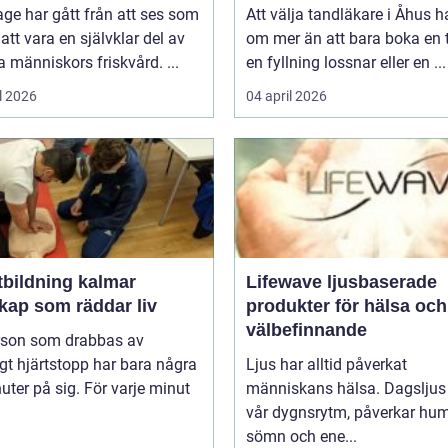
ge har gått från att ses som
Att välja tandläkare i Åhus h
l att vara en självklar del av
om mer än att bara boka en t
människors friskvård. ...
en fyllning lossnar eller en ...
l 2026
04 april 2026
tbildning kalmar
Lifewave ljusbaserade
kap som räddar liv
produkter för hälsa och
välbefinnande
rson som drabbas av
igt hjärtstopp har bara några
Ljus har alltid påverkat
uter på sig. För varje minut
människans hälsa. Dagsljus 
vår dygnsrytm, påverkar hum
sömn och ene...