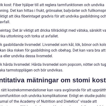
rik kost: Fiber hjälper till att reglera tarmfunktionen och undvika
ning. Det kan hittas i frukt, grönsaker, baljväxter och fullkornsp
iktigt att öka fiberintaget gradvis för att undvika gasbildning och
avfall.
eintag: Det är viktigt att dricka tillräckligt med vätska, särskilt va
ika uttorkning och torka ut avfallet.
ik gasbildande livsmedel: Livsmedel som kål, lök, bönor och kol
 kan öka risken för gasbildning och obehag. Det kan vara bra att
a eller undvika dessa livsmedel.
ik hårda livsmedel: Hårda livsmedel som popcorn, nötter och t
aka tarmstopplägen och bör undvikas.
ntitativa mätningar om stomi kos
ja rätt kostrekommendationer kan vara avgörande för att upprätth
tomifunktion och undvika komplikationer. Enligt en studie public
urnal of the Academy of Nutrition and Dietetics” visade att