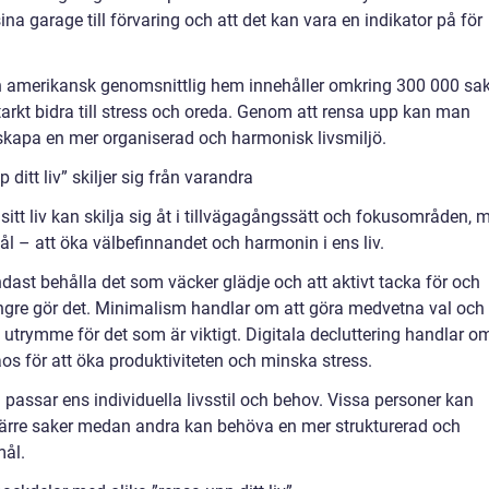
a garage till förvaring och att det kan vara en indikator på för
 en amerikansk genomsnittlig hem innehåller omkring 300 000 sak
arkt bidra till stress och oreda. Genom att rensa upp kan man
kapa en mer organiserad och harmonisk livsmiljö.
ditt liv” skiljer sig från varandra
sitt liv kan skilja sig åt i tillvägagångssätt och fokusområden, 
 – att öka välbefinnandet och harmonin i ens liv.
ast behålla det som väcker glädje och att aktivt tacka för och
ngre gör det. Minimalism handlar om att göra medvetna val och 
 utrymme för det som är viktigt. Digitala decluttering handlar o
aos för att öka produktiviteten och minska stress.
m passar ens individuella livsstil och behov. Vissa personer kan
 färre saker medan andra kan behöva en mer strukturerad och
mål.