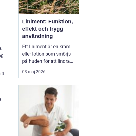
Liniment: Funktion,
effekt och trygg
användning
Ett liniment är en kräm
e.
eller lotion som smörjs
ng
på huden för att lindra
muskelvärk, stelhet och
03 maj 2026
tid
ibland också ledbesvär.
Effekten bygger ofta på
ämnen som stimulerar
blodcirkulationen och
a
påve...