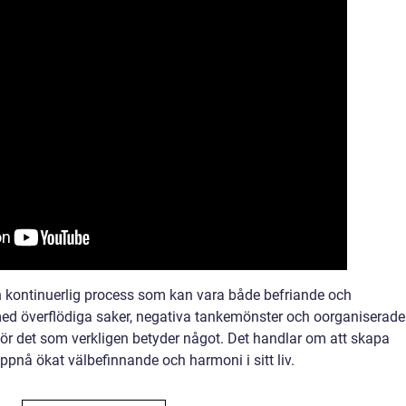
 en kontinuerlig process som kan vara både befriande och
d överflödiga saker, negativa tankemönster och oorganiserade
 det som verkligen betyder något. Det handlar om att skapa
uppnå ökat välbefinnande och harmoni i sitt liv.