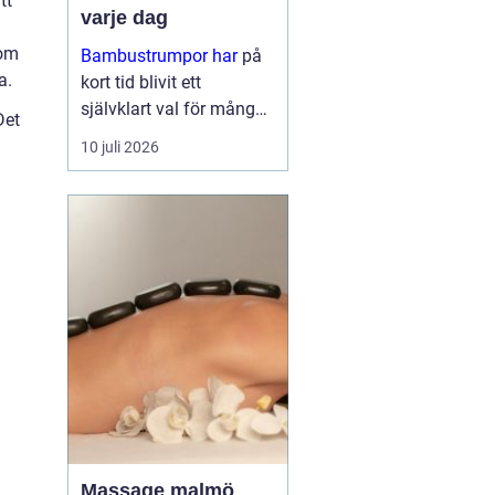
tt
varje dag
 om
Bambustrumpor har
på
a.
kort tid blivit ett
självklart val för många
Det
som vill kombinera
10 juli 2026
komfort, funktion och
omtanke om miljön. För
den so...
Massage malmö