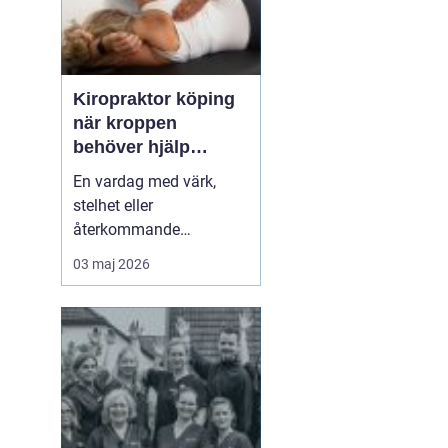
Kiropraktor köping
när kroppen
behöver hjälp
tillbaka
En vardag med värk,
stelhet eller
återkommande
huvudvärk tär på både
03 maj 2026
ork och humör. Många
går länge med sina
besvär och tänker att det
går nog över. Ofta gör
det inte det. En
legitimerad kiropraktor
kan hjälpa kroppen att
återfå rörlighet, minska