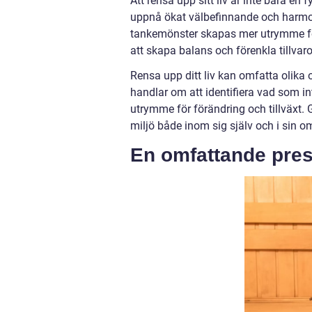
Att rensa upp sitt liv är inte bara e
uppnå ökat välbefinnande och harmon
tankemönster skapas mer utrymme för d
att skapa balans och förenkla tillvaro
Rensa upp ditt liv kan omfatta olika
handlar om att identifiera vad som in
utrymme för förändring och tillväxt
miljö både inom sig själv och i sin o
En omfattande prese