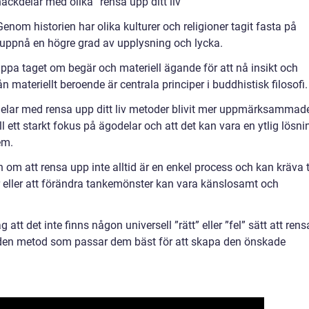
ckdelar med olika ”rensa upp ditt liv”
 Genom historien har olika kulturer och religioner tagit fasta på
att uppnå en högre grad av upplysning och lycka.
ppa taget om begär och materiell ägande för att nå insikt och
n materiellt beroende är centrala principer i buddhistisk filosofi.
delar med rensa upp ditt liv metoder blivit mer uppmärksammad
ll ett starkt fokus på ägodelar och att det kan vara en ytlig lösni
em.
n om att rensa upp inte alltid är en enkel process och kan kräva 
r eller att förändra tankemönster kan vara känslosamt och
 att det inte finns någon universell ”rätt” eller ”fel” sätt att rens
tta den metod som passar dem bäst för att skapa den önskade