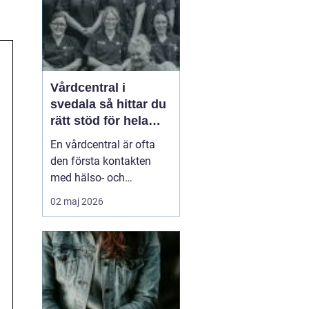
smä...
Vårdcentral i
svedala så hittar du
rätt stöd för hela
familjen
En vårdcentral är ofta
den första kontakten
med hälso- och
sjukvården. För många i
02 maj 2026
Svedala handlar valet
om att hitta en trygg
plats där både barn,
vuxna och äldre får hjälp
under samma tak. I en
tid med högt tempo och