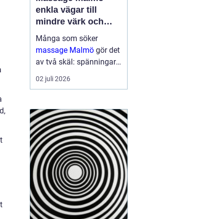
enkla vägar till
mindre värk och
mer energi
Många som söker
massage Malmö
gör det
av två skäl: spänningar
a
och smärta har blivit för
02 juli 2026
mycket, eller behovet av
återhämtning har vuxit
a
sig starkare än
d,
vardagens tempo.
Samtidigt kan utbudet
t
kän...
t