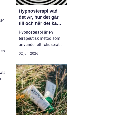
Hypnosterapi vad
det Är, hur det går
er.
till och när det kan
hjälpa
Hypnosterapi är en
terapeutisk metod som
använder ett fokuserat
och avslappnat
men
02 juni 2026
sinnestillstånd för att
påverka mönster i det
undermedvetna. Genom
att
att kombinera
m
samtalsterapi med
hypnos kan människor
förändra reaktioner,
känslor och beteenden
som läng...