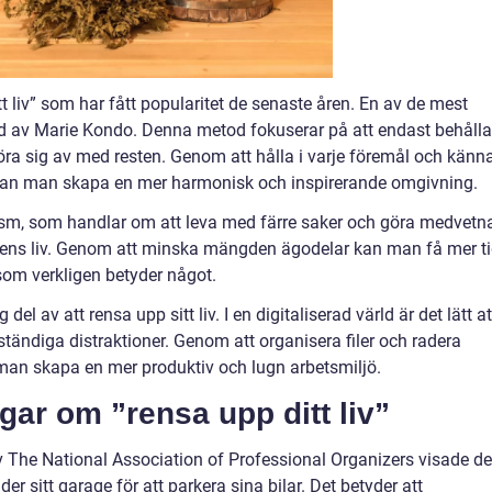
tt liv” som har fått popularitet de senaste åren. En av de mest
d av Marie Kondo. Denna metod fokuserar på att endast behålla
öra sig av med resten. Genom att hålla i varje föremål och känn
e, kan man skapa en mer harmonisk och inspirerande omgivning.
sm, som handlar om att leva med färre saker och göra medvetn
ra ens liv. Genom att minska mängden ägodelar kan man få mer ti
 som verkligen betyder något.
 del av att rensa upp sitt liv. I en digitaliserad värld är det lätt at
 ständiga distraktioner. Genom att organisera filer och radera
n skapa en mer produktiv och lugn arbetsmiljö.
gar om ”rensa upp ditt liv”
 The National Association of Professional Organizers visade de
r sitt garage för att parkera sina bilar. Det betyder att