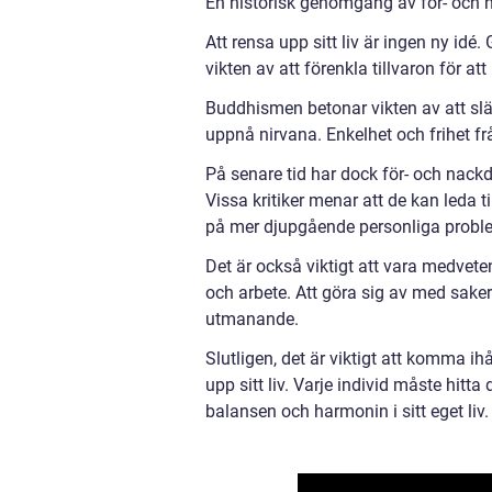
En historisk genomgång av för- och na
Att rensa upp sitt liv är ingen ny idé.
vikten av att förenkla tillvaron för 
Buddhismen betonar vikten av att slä
uppnå nirvana. Enkelhet och frihet frå
På senare tid har dock för- och nack
Vissa kritiker menar att de kan leda ti
på mer djupgående personliga probl
Det är också viktigt att vara medvete
och arbete. Att göra sig av med sake
utmanande.
Slutligen, det är viktigt att komma ihåg
upp sitt liv. Varje individ måste hi
balansen och harmonin i sitt eget liv.