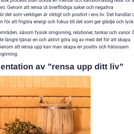
n fysisk process utan också en mental och känslomässig resa för a
i. Genom att rensa ut överflödiga saker och negativa
et som verkligen är viktigt och positivt i ens liv. Det handlar
n för att frigöra energi och fokus till det som ger glädje och lyck
 områden, såsom fysisk omgivning, relationer, tankar och vanor. 
te längre tjänar en och aktivt göra sig av med det för att skapa
. Genom att rensa upp kan man skapa en positiv och hälsosam
mgivning.
ntation av ”rensa upp ditt liv”