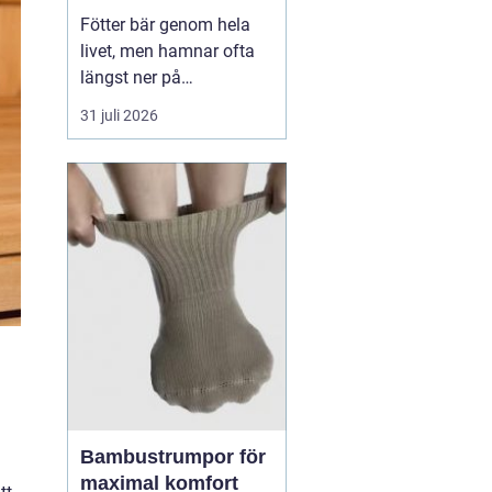
Fötter bär genom hela
livet, men hamnar ofta
längst ner på
prioriteringslistan.
31 juli 2026
Många söker hjälp först
när smärtan redan
påverkar vardagen.
Samtidigt visar
erfarenhet från
fotvårdskliniker i och
omkring Örebro att
regelbunden fotvård kan
förebygga e...
Bambustrumpor för
maximal komfort