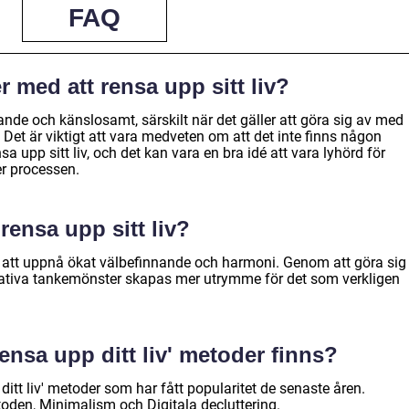
FAQ
r med att rensa upp sitt liv?
nde och känslosamt, särskilt när det gäller att göra sig av med
 Det är viktigt att vara medveten om att det inte finns någon
 rensa upp sitt liv, och det kan vara en bra idé att vara lyhörd för
r processen.
 rensa upp sitt liv?
 är att uppnå ökat välbefinnande och harmoni. Genom att göra sig
ativa tankemönster skapas mer utrymme för det som verkligen
rensa upp ditt liv' metoder finns?
 ditt liv' metoder som har fått popularitet de senaste åren.
den, Minimalism och Digitala decluttering.