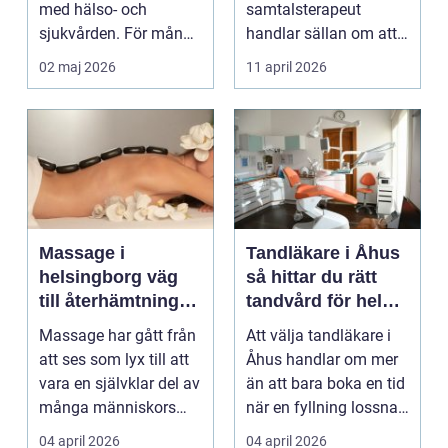
med hälso- och
samtalsterapeut
sjukvården. För många
handlar sällan om att
i Svedala handlar v...
vara svag....
02 maj 2026
11 april 2026
Massage i
Tandläkare i Åhus
helsingborg väg
så hittar du rätt
till återhämtning
tandvård för hela
och hållbar hälsa
familjen
Massage har gått från
Att välja tandläkare i
att ses som lyx till att
Åhus handlar om mer
vara en självklar del av
än att bara boka en tid
många människors
när en fyllning lossnar
friskvård. ...
eller en ...
04 april 2026
04 april 2026