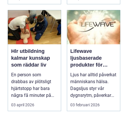
Hlr utbildning
Lifewave
kalmar kunskap
ljusbaserade
som räddar liv
produkter för
hälsa och
En person som
Ljus har alltid påverkat
välbefinnande
drabbas av plötsligt
människans hälsa.
hjärtstopp har bara
Dagsljus styr vår
några få minuter på
dygnsrytm, påverkar
sig. För varje minut
humör, sömn och ene...
03 april 2026
03 februari 2026
utan...