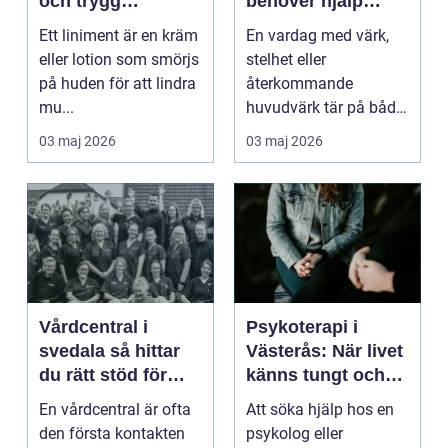
och trygg
behöver hjälp
användning
tillbaka
Ett liniment är en kräm
En vardag med värk,
eller lotion som smörjs
stelhet eller
på huden för att lindra
återkommande
mu...
huvudvärk tär på både
ork och humör. Många
03 maj 2026
03 maj 2026
går länge ...
Vårdcentral i
Psykoterapi i
svedala så hittar
Västerås: När livet
du rätt stöd för
känns tungt och
hela familjen
du behöver prata
En vårdcentral är ofta
Att söka hjälp hos en
med någon
den första kontakten
psykolog eller