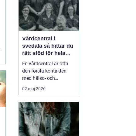
smä...
t
Vårdcentral i
svedala så hittar du
rätt stöd för hela
familjen
En vårdcentral är ofta
den första kontakten
med hälso- och
sjukvården. För många i
02 maj 2026
Svedala handlar valet
om att hitta en trygg
plats där både barn,
vuxna och äldre får hjälp
under samma tak. I en
tid med högt tempo och