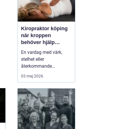
Kiropraktor köping
när kroppen
behöver hjälp
tillbaka
En vardag med värk,
stelhet eller
återkommande
huvudvärk tär på både
03 maj 2026
ork och humör. Många
går länge med sina
besvär och tänker att det
går nog över. Ofta gör
det inte det. En
legitimerad kiropraktor
kan hjälpa kroppen att
återfå rörlighet, minska