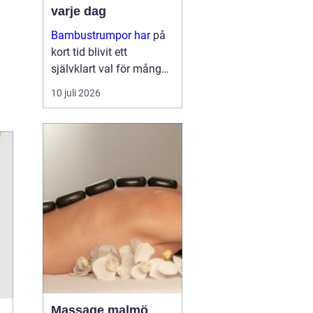
varje dag
Bambustrumpor har
på
kort tid blivit ett
självklart val för många
som vill kombinera
10 juli 2026
komfort, funktion och
omtanke om miljön. För
den so...
Massage malmö