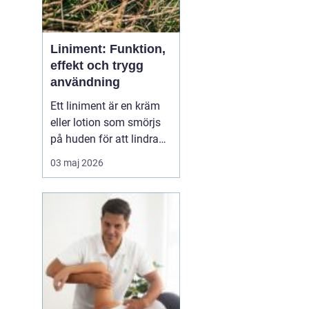
Liniment: Funktion,
effekt och trygg
användning
Ett liniment är en kräm
eller lotion som smörjs
på huden för att lindra
muskelvärk, stelhet och
03 maj 2026
ibland också ledbesvär.
Effekten bygger ofta på
ämnen som stimulerar
blodcirkulationen och
påve...