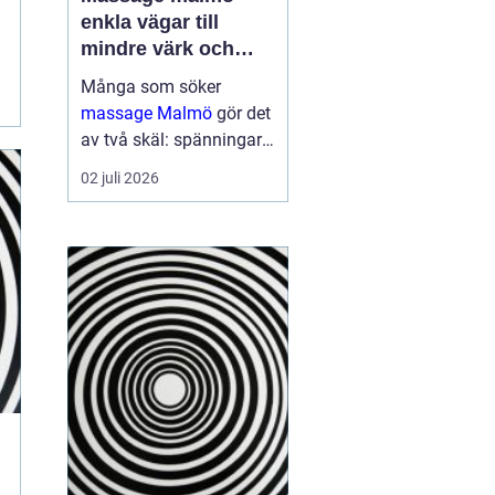
enkla vägar till
mindre värk och
mer energi
Många som söker
massage Malmö
gör det
av två skäl: spänningar
och smärta har blivit för
02 juli 2026
mycket, eller behovet av
återhämtning har vuxit
sig starkare än
vardagens tempo.
Samtidigt kan utbudet
kän...