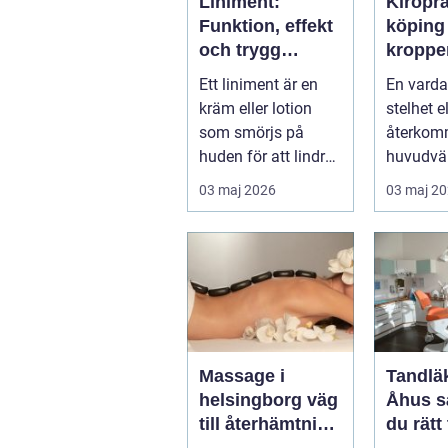
Liniment:
Kiropr
Funktion, effekt
köping nä
och trygg
kroppe
användning
behöve
Ett liniment är en
En varda
tillbaka
kräm eller lotion
stelhet el
som smörjs på
återko
huden för att lindra
huvudvär
mu...
både ork
03 maj 2026
03 maj 2
humör. 
länge ...
Massage i
Tandläk
helsingborg väg
Åhus så hittar
till återhämtning
du rätt