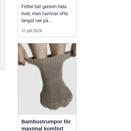
Fötter bär genom hela
livet, men hamnar ofta
längst ner på
prioriteringslistan.
31 juli 2026
Många söker hjälp först
när smärtan redan
påverkar vardagen.
Samtidigt visar
erfarenhet från
fotvårdskliniker i och
omkring Örebro att
regelbunden fotvård kan
förebygga e...
Bambustrumpor för
maximal komfort