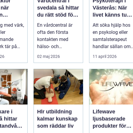
aktor
Vårdcentral i
Psykoterapi i
r
svedala så hittar
Västerås: När
n
du rätt stöd för
livet känns tung
r hjälp
hela familjen
och du behöver
g med värk,
En vårdcentral är
Att söka hjälp hos
prata med
ler
ofta den första
en psykolog eller
någon
mmande
kontakten med
samtalsterapeut
k tär på
hälso- och
handlar sällan om
 och
sjukvården. För
att vara svag....
026
02 maj 2026
11 april 2026
Många går
många i Svedala
handlar v...
are i
Hlr utbildning
Lifewave
kalmar kunskap
ljusbaserade
 tandvård
som räddar liv
produkter för