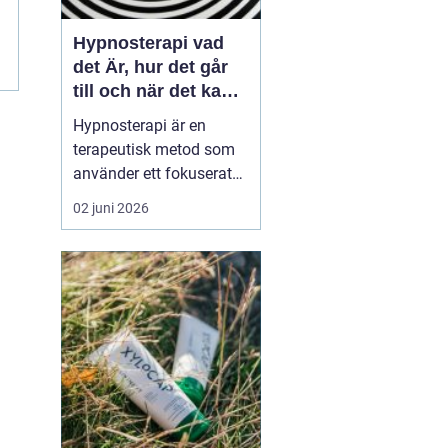
Hypnosterapi vad
det Är, hur det går
till och när det kan
hjälpa
Hypnosterapi är en
terapeutisk metod som
använder ett fokuserat
och avslappnat
02 juni 2026
sinnestillstånd för att
påverka mönster i det
undermedvetna. Genom
att kombinera
samtalsterapi med
hypnos kan människor
förändra reaktioner,
känslor och beteenden
som läng...