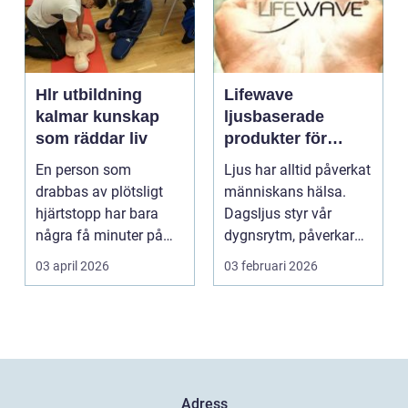
Hlr utbildning
Lifewave
kalmar kunskap
ljusbaserade
som räddar liv
produkter för
hälsa och
En person som
Ljus har alltid påverkat
välbefinnande
drabbas av plötsligt
människans hälsa.
hjärtstopp har bara
Dagsljus styr vår
några få minuter på
dygnsrytm, påverkar
sig. För varje minut
humör, sömn och ene...
03 april 2026
03 februari 2026
utan...
Adress