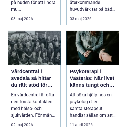
på huden för att lindra
återkommande
mu...
huvudvärk tär på både
ork och humör. Många
03 maj 2026
03 maj 2026
går länge ...
Vårdcentral i
Psykoterapi i
svedala så hittar
Västerås: När livet
du rätt stöd för
känns tungt och
hela familjen
du behöver prata
En vårdcentral är ofta
Att söka hjälp hos en
med någon
den första kontakten
psykolog eller
med hälso- och
samtalsterapeut
sjukvården. För många
handlar sällan om att
i Svedala handlar v...
vara svag....
02 maj 2026
11 april 2026