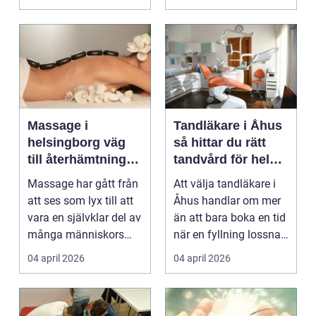
Massage i
Tandläkare i Åhus
helsingborg väg
så hittar du rätt
till återhämtning
tandvård för hela
och hållbar hälsa
familjen
Massage har gått från
Att välja tandläkare i
att ses som lyx till att
Åhus handlar om mer
vara en självklar del av
än att bara boka en tid
många människors
när en fyllning lossnar
friskvård. ...
eller en ...
04 april 2026
04 april 2026