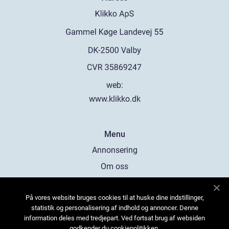
web:
www.klikko.dk
Menu
Annonsering
Om oss
Cookies
På vores website bruges cookies til at huske dine indstillinger,
Kontakta oss
statistik og personalisering af indhold og annoncer. Denne
Sitemap
information deles med tredjepart. Ved fortsat brug af websiden
godkender du cookiepolitikken.