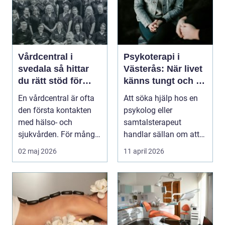
Vårdcentral i
Psykoterapi i
svedala så hittar
Västerås: När livet
du rätt stöd för
känns tungt och du
hela familjen
behöver prata med
En vårdcentral är ofta
Att söka hjälp hos en
någon
den första kontakten
psykolog eller
med hälso- och
samtalsterapeut
sjukvården. För många
handlar sällan om att
i Svedala handlar v...
vara svag....
02 maj 2026
11 april 2026