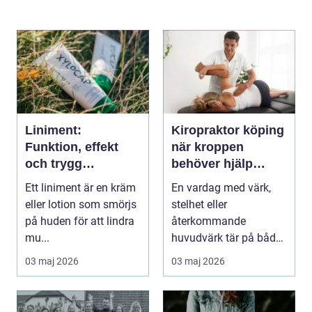
Liniment:
Kiropraktor köping
Funktion, effekt
när kroppen
och trygg
behöver hjälp
användning
tillbaka
Ett liniment är en kräm
En vardag med värk,
eller lotion som smörjs
stelhet eller
på huden för att lindra
återkommande
mu...
huvudvärk tär på både
ork och humör. Många
03 maj 2026
03 maj 2026
går länge ...