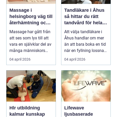
Massage i
Tandläkare i Åhus
helsingborg väg till
så hittar du rätt
återhämtning och
tandvård för hela
hållbar hälsa
familjen
Massage har gått från
Att välja tandläkare i
att ses som lyx till att
Åhus handlar om mer
vara en självklar del av
än att bara boka en tid
många människors
när en fyllning lossnar
friskvård. ...
eller en ...
04 april 2026
04 april 2026
Hlr utbildning
Lifewave
kalmar kunskap
ljusbaserade