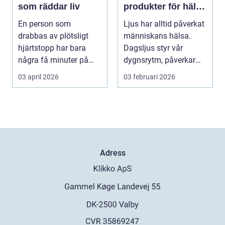
som räddar liv
produkter för hälsa
och välbefinnande
En person som
Ljus har alltid påverkat
drabbas av plötsligt
människans hälsa.
hjärtstopp har bara
Dagsljus styr vår
några få minuter på
dygnsrytm, påverkar
sig. För varje minut
humör, sömn och ene...
03 april 2026
03 februari 2026
utan...
Adress