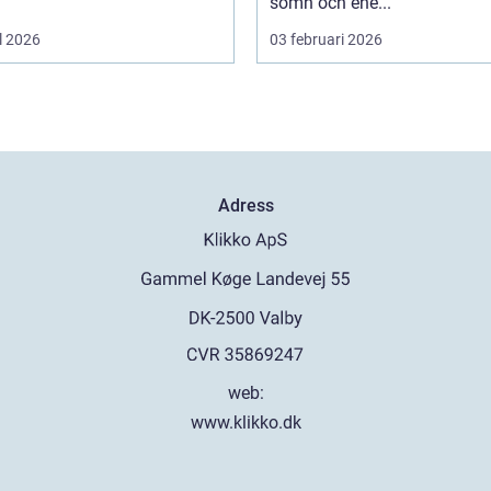
sömn och ene...
l 2026
03 februari 2026
Adress
web:
www.klikko.dk