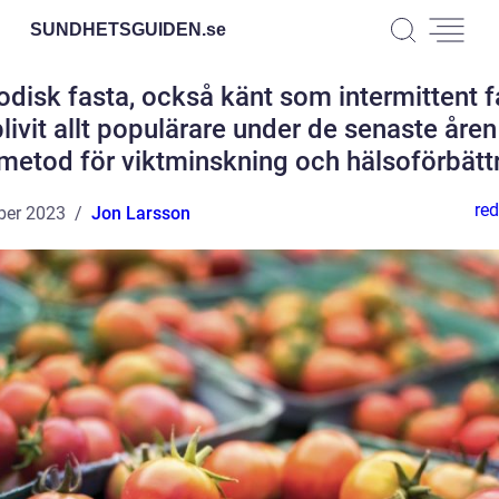
SUNDHETSGUIDEN.
se
odisk fasta, också känt som intermittent f
blivit allt populärare under de senaste åre
metod för viktminskning och hälsoförbätt
red
ber 2023
Jon Larsson