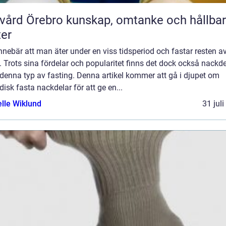
rebro kunskap, omtanke och hållbara
ter
nnebär att man äter under en viss tidsperiod och fastar resten a
. Trots sina fördelar och popularitet finns det dock också nackde
denna typ av fasting. Denna artikel kommer att gå i djupet om
disk fasta nackdelar för att ge en...
elle Wiklund
31 jul