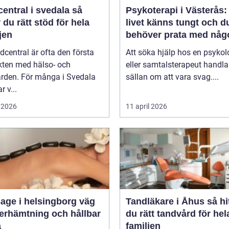
entral i svedala så
Psykoterapi i Västerås:
r du rätt stöd för hela
livet känns tungt och d
jen
behöver prata med någ
dcentral är ofta den första
Att söka hjälp hos en psykol
kten med hälso- och
eller samtalsterapeut handla
ården. För många i Svedala
sällan om att vara svag....
r v...
 2026
11 april 2026
ge i helsingborg väg
Tandläkare i Åhus så hittar
återhämtning och hållbar
du rätt tandvård för hel
a
familjen