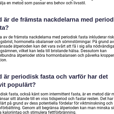
välja en metod som passar ens behov och livsstil.
d är de främsta nackdelarna med period
ta?
a av de främsta nackdelarna med periodisk fasta inkluderar risk
ngsbrist, hormonella obalanser och sömnstörningar. På grund a
änsade ätperioden kan det vara svårt att få i sig alla nödvändig
ngsämnen, vilket kan leda till bristande hälsa. Dessutom kan
elbundna ätperioder störa hormonbalansen och påverka kroppe
ion.
 är periodisk fasta och varför har det
vit populärt?
odisk fasta, också känt som intermittent fasta, är en metod där
nsar sitt ätande till en viss tidsperiod och fastar resten. Det har 
lärt på grund av dess potentiella fördelar för viktminskning och
oförbättring. Genom att begränsa ätperioden kan man minska si
a kaloriintag och stimulera fettförbränning.