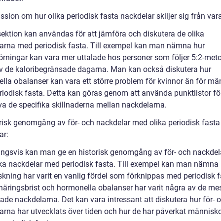
ssion om hur olika periodisk fasta nackdelar skiljer sig från var
ektion kan användas för att jämföra och diskutera de olika
arna med periodisk fasta. Till exempel kan man nämna hur
rningar kan vara mer uttalade hos personer som följer 5:2-met
v de kaloribegränsade dagarna. Man kan också diskutera hur
lla obalanser kan vara ett större problem för kvinnor än för mä
riodisk fasta. Detta kan göras genom att använda punktlistor för
a de specifika skillnaderna mellan nackdelarna.
orisk genomgång av för- och nackdelar med olika periodisk fasta
ar:
ingsvis kan man ge en historisk genomgång av för- och nackde
ka nackdelar med periodisk fasta. Till exempel kan man nämna 
skning har varit en vanlig fördel som förknippas med periodisk f
äringsbrist och hormonella obalanser har varit några av de me
ade nackdelarna. Det kan vara intressant att diskutera hur för- 
arna har utvecklats över tiden och hur de har påverkat människ