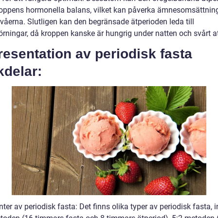
roppens hormonella balans, vilket kan påverka ämnesomsättnin
våerna. Slutligen kan den begränsade ätperioden leda till
rningar, då kroppen kanske är hungrig under natten och svårt at
resentation av periodisk fasta
kdelar:
nter av periodisk fasta: Det finns olika typer av periodisk fasta, 