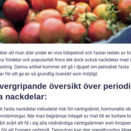
bär att man äter under en viss tidsperiod och fastar resten av ti
ina fördelar och popularitet finns det dock också nackdelar med
asting. Denna artikel kommer att gå i djupet om periodisk fasta
r för att ge en så grundlig översikt som möjligt.
vergripande översikt över period
a nackdelar:
k fasta nackdelar inkluderar risk för näringsbrist, hormonella o
nstörningar. När man begränsar intaget av mat till en kortare ti
 bli svårt att få i sig alla nödvändiga näringsämnen som kroppe
 för att fungera optimalt. Dessutom kan den oregelbundna ätpe