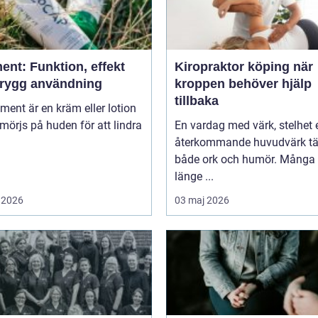
ent: Funktion, effekt
Kiropraktor köping när
trygg användning
kroppen behöver hjälp
tillbaka
niment är en kräm eller lotion
örjs på huden för att lindra
En vardag med värk, stelhet e
återkommande huvudvärk tä
både ork och humör. Många 
länge ...
 2026
03 maj 2026