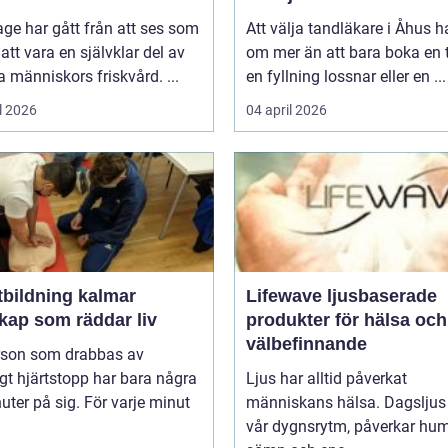
ge har gått från att ses som
Att välja tandläkare i Åhus h
l att vara en självklar del av
om mer än att bara boka en t
människors friskvård. ...
en fyllning lossnar eller en ...
l 2026
04 april 2026
tbildning kalmar
Lifewave ljusbaserade
kap som räddar liv
produkter för hälsa och
välbefinnande
rson som drabbas av
igt hjärtstopp har bara några
Ljus har alltid påverkat
uter på sig. För varje minut
människans hälsa. Dagsljus 
vår dygnsrytm, påverkar hum