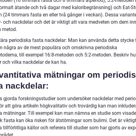
toden (16 timmars fasta och 8 timmars ätperiod), 5:2-metoden
ormalt ätande och två dagar med kaloribegränsning) och Eat-St
 (24 timmars fasta en eller två gånger i veckan). Dessa variante
ör- och nackdelar och det är viktigt att vara medveten om dem i
n metod.
lära periodiska fasta nackdelar: Man kan använda detta stycke f
m några av de mest populära och omskrivna periodiska
toderna, till exempel 16:8-metoden och 5:2-metoden. Beskriv hu
r och vilka nackdelar de kan ha.
vantitativa mätningar om periodi
a nackdelar:
ns gjorda forskningsstudier som undersöker nackdelar med perio
ör att göra artikeln högkvalitativ och trovärdig kan man inklude
a mätningar. Till exempel kan man nämna en studie som visade
k fasta kan öka risken för ätstörningar som bulimi. Det är viktigt
tillförlitliga källor och referera till studier som har gjorts av exp
rådet.