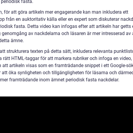
t periodisk fasta.
n, för att göra artikeln mer engagerande kan man inkludera ett
pp från en auktoritativ källa eller en expert som diskuterar nack
odisk fasta. Detta video kan infogas efter att artikeln har getts
g genomgång av nackdelarna och läsaren är mer intresserad av a
detta ämne.
t strukturera texten på detta sätt, inkludera relevanta punktlist
 rätt HTML-taggar för att markera rubriker och infoga en video,
 att artikeln visas som en framträdande snippet i ett Google-sök
att öka synligheten och tillgängligheten för läsarna och därme
n mer framträdande inom ämnet periodisk fasta nackdelar.