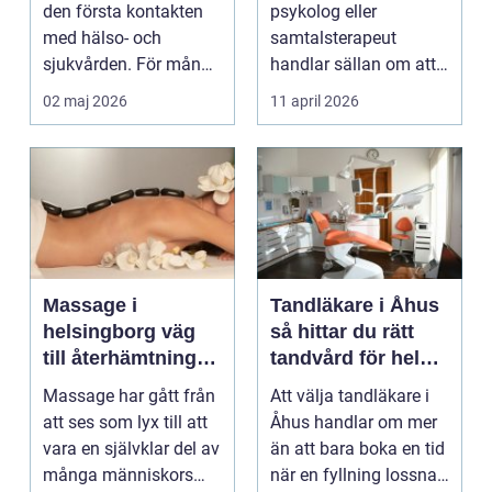
den första kontakten
psykolog eller
med hälso- och
samtalsterapeut
sjukvården. För många
handlar sällan om att
i Svedala handlar v...
vara svag....
02 maj 2026
11 april 2026
Massage i
Tandläkare i Åhus
helsingborg väg
så hittar du rätt
till återhämtning
tandvård för hela
och hållbar hälsa
familjen
Massage har gått från
Att välja tandläkare i
att ses som lyx till att
Åhus handlar om mer
vara en självklar del av
än att bara boka en tid
många människors
när en fyllning lossnar