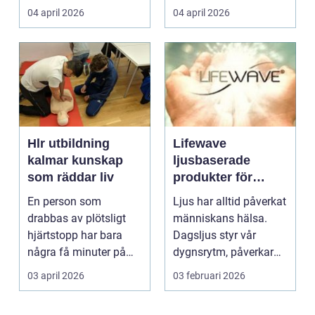
friskvård. ...
eller en ...
04 april 2026
04 april 2026
Hlr utbildning
Lifewave
kalmar kunskap
ljusbaserade
som räddar liv
produkter för
hälsa och
En person som
Ljus har alltid påverkat
välbefinnande
drabbas av plötsligt
människans hälsa.
hjärtstopp har bara
Dagsljus styr vår
några få minuter på
dygnsrytm, påverkar
sig. För varje minut
humör, sömn och ene...
03 april 2026
03 februari 2026
utan...