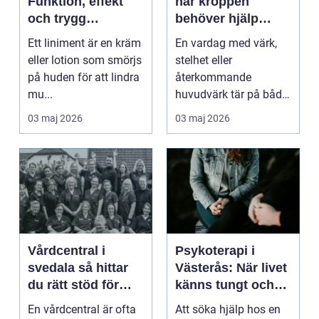
Funktion, effekt
när kroppen
och trygg
behöver hjälp
användning
tillbaka
Ett liniment är en kräm
En vardag med värk,
eller lotion som smörjs
stelhet eller
på huden för att lindra
återkommande
mu...
huvudvärk tär på både
ork och humör. Många
03 maj 2026
03 maj 2026
går länge ...
Vårdcentral i
Psykoterapi i
svedala så hittar
Västerås: När livet
du rätt stöd för
känns tungt och
hela familjen
du behöver prata
En vårdcentral är ofta
Att söka hjälp hos en
med någon