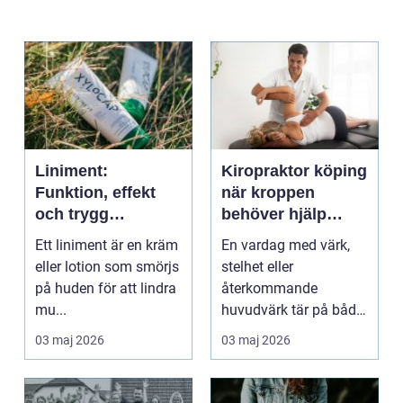
Liniment:
Kiropraktor köping
Funktion, effekt
när kroppen
och trygg
behöver hjälp
användning
tillbaka
Ett liniment är en kräm
En vardag med värk,
eller lotion som smörjs
stelhet eller
på huden för att lindra
återkommande
mu...
huvudvärk tär på både
ork och humör. Många
03 maj 2026
03 maj 2026
går länge ...