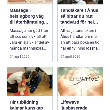
Massage i
Tandläkare i Åhus
helsingborg väg
så hittar du rätt
till återhämtning
tandvård för hela
och hållbar hälsa
familjen
Massage har gått från
Att välja tandläkare i
att ses som lyx till att
Åhus handlar om mer
vara en självklar del av
än att bara boka en tid
många människors
när en fyllning lossnar
friskvård. ...
eller en ...
04 april 2026
04 april 2026
Hlr utbildning
Lifewave
kalmar kunskap
ljusbaserade