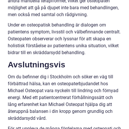
andra manuella terapiformer, vilket ger osteopaten
möjlighet att gå på djupet inte bara med behandlingen,
men också med samtal och rådgivning.
Under en osteopatisk behandling är dialogen om
patientens symptom, livsstil och välbefinnande centralt.
Osteopaten observerar och lyssnar för att skapa en
holistisk förståelse av patientens unika situation, vilket
bidrar till en skräddarsydd behandling.
Avslutningsvis
Om du befinner dig i Stockholm och söker en väg till
förbättrad hälsa, kan en osteopaterbjudandet hos
Michael Osteopat vara nyckeln till lindring och förnyad
energi. Med ett patientcentrerat förhållningssätt och
lång erfarenhet kan Michael Osteopat hjälpa dig att
återuppnå balansen i din kropp genom grundlig och
skräddarsydd vård.
För att uppleva de många fördelarna med osteopati och