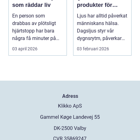
som räddar liv
produkter för
hälsa och
En person som
Ljus har alltid påverkat
välbefinnande
drabbas av plötsligt
människans hälsa.
hjärtstopp har bara
Dagsljus styr vår
några få minuter på
dygnsrytm, påverkar
sig. För varje minut
humör, sömn och ene...
03 april 2026
03 februari 2026
utan...
Adress