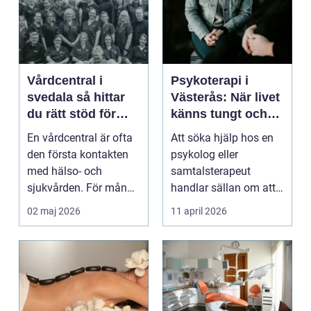
Vårdcentral i
Psykoterapi i
svedala så hittar
Västerås: När livet
du rätt stöd för
känns tungt och
hela familjen
du behöver prata
En vårdcentral är ofta
Att söka hjälp hos en
med någon
den första kontakten
psykolog eller
med hälso- och
samtalsterapeut
sjukvården. För många
handlar sällan om att
i Svedala handlar v...
vara svag....
02 maj 2026
11 april 2026