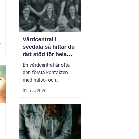
smä...
t
Vårdcentral i
svedala så hittar du
rätt stöd för hela
familjen
En vårdcentral är ofta
den första kontakten
med hälso- och
sjukvården. För många i
02 maj 2026
Svedala handlar valet
om att hitta en trygg
plats där både barn,
vuxna och äldre får hjälp
under samma tak. I en
tid med högt tempo och