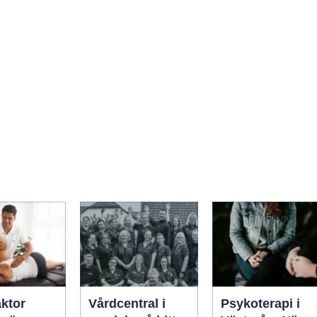
aktor
Vårdcentral i
Psykoterapi i