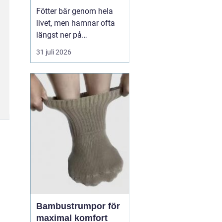
Fötter bär genom hela
livet, men hamnar ofta
längst ner på
prioriteringslistan.
31 juli 2026
Många söker hjälp först
när smärtan redan
påverkar vardagen.
Samtidigt visar
erfarenhet från
fotvårdskliniker i och
omkring Örebro att
regelbunden fotvård kan
förebygga e...
Bambustrumpor för
maximal komfort