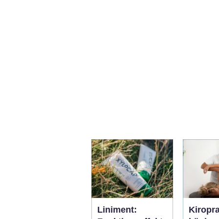
Liniment:
Kiropr