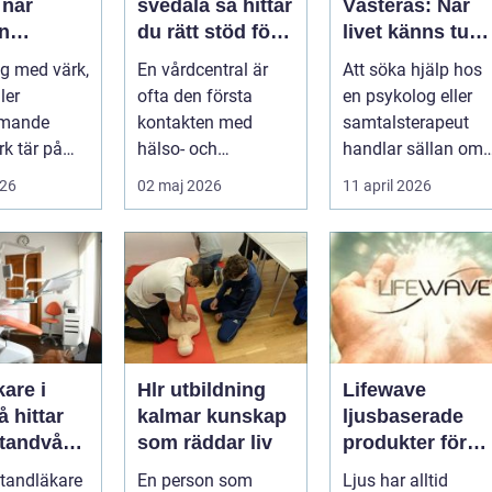
r
svedala så hittar
Västerås: När
n
du rätt stöd för
livet känns tung
r hjälp
hela familjen
och du behöver
g med värk,
En vårdcentral är
Att söka hjälp hos
prata med
ler
ofta den första
en psykolog eller
någon
mmande
kontakten med
samtalsterapeut
k tär på
hälso- och
handlar sällan om
 och
sjukvården. För
att vara svag....
026
02 maj 2026
11 april 2026
Många går
många i Svedala
handlar v...
are i
Hlr utbildning
Lifewave
kalmar kunskap
ljusbaserade
 tandvård
som räddar liv
produkter för
a familjen
hälsa och
 tandläkare
En person som
Ljus har alltid