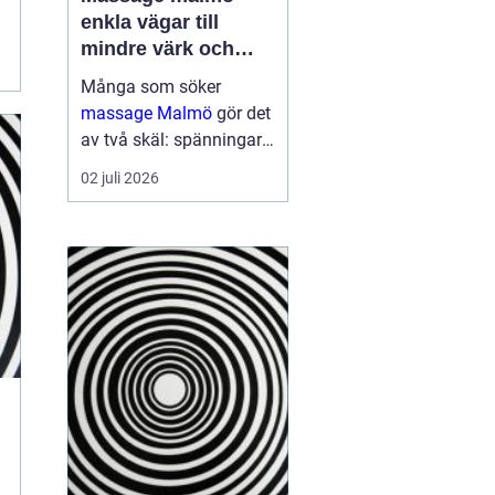
enkla vägar till
mindre värk och
mer energi
Många som söker
massage Malmö
gör det
av två skäl: spänningar
och smärta har blivit för
02 juli 2026
mycket, eller behovet av
återhämtning har vuxit
sig starkare än
vardagens tempo.
Samtidigt kan utbudet
kän...