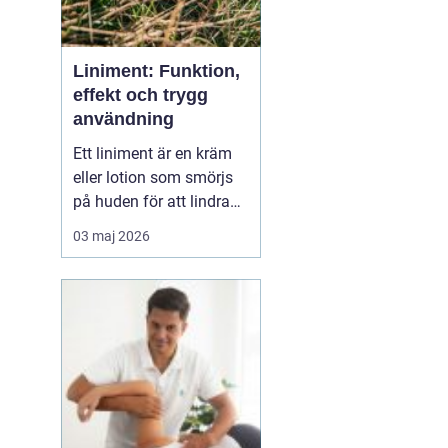
Liniment: Funktion,
effekt och trygg
användning
Ett liniment är en kräm
eller lotion som smörjs
på huden för att lindra
muskelvärk, stelhet och
03 maj 2026
ibland också ledbesvär.
Effekten bygger ofta på
ämnen som stimulerar
blodcirkulationen och
påve...