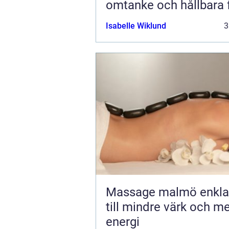
omtanke och hållbara 
Isabelle Wiklund
3
Massage malmö enkla vägar
till mindre värk och m
energi