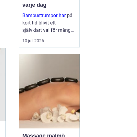
varje dag
Bambustrumpor har
på
kort tid blivit ett
självklart val för många
som vill kombinera
10 juli 2026
komfort, funktion och
omtanke om miljön. För
den so...
Massage malmö