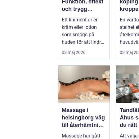
Funktion, effekt
köping nä
och trygg
kroppe
användning
behöve
Ett liniment är en
En varda
tillbaka
kräm eller lotion
stelhet el
som smörjs på
återko
huden för att lindra
huvudvär
mu...
både ork
03 maj 2026
03 maj 2
humör. 
länge ...
Massage i
Tandläk
helsingborg väg
Åhus så hittar
till återhämtning
du rätt
och hållbar
för hel
Massage har gått
Att välja