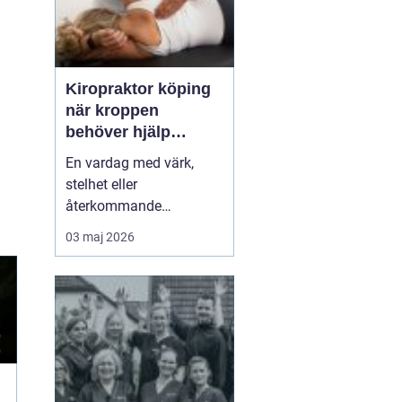
Kiropraktor köping
när kroppen
behöver hjälp
tillbaka
En vardag med värk,
stelhet eller
återkommande
huvudvärk tär på både
03 maj 2026
ork och humör. Många
går länge med sina
besvär och tänker att det
går nog över. Ofta gör
det inte det. En
legitimerad kiropraktor
kan hjälpa kroppen att
återfå rörlighet, minska