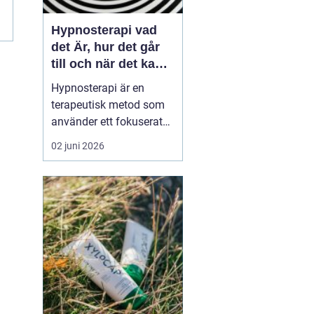
Hypnosterapi vad
det Är, hur det går
till och när det kan
hjälpa
Hypnosterapi är en
terapeutisk metod som
använder ett fokuserat
och avslappnat
02 juni 2026
sinnestillstånd för att
påverka mönster i det
undermedvetna. Genom
att kombinera
samtalsterapi med
hypnos kan människor
förändra reaktioner,
känslor och beteenden
som läng...