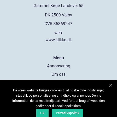
web:
www.klikko.dk
Menu
Annonsering
Om oss
Cookies
På vores website bruges cookies til at huske dine indstillinger,
Kontakta oss
statistik og personalisering af indhold og annoncer. Denne
Sitemap
information deles med tredjepart. Ved fortsat brug af websiden
godkender du cookiepolitikken.
Ok
Privatlivspolitik