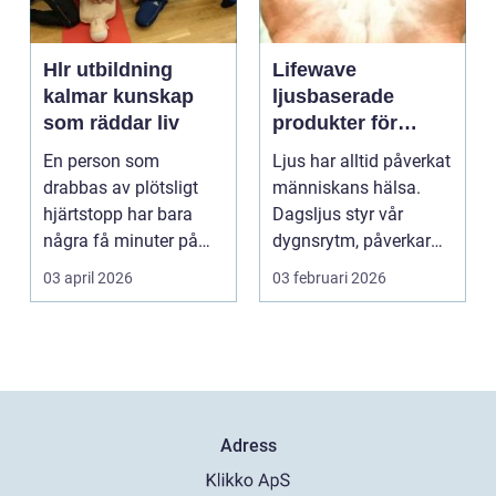
Hlr utbildning
Lifewave
kalmar kunskap
ljusbaserade
som räddar liv
produkter för
hälsa och
En person som
Ljus har alltid påverkat
välbefinnande
drabbas av plötsligt
människans hälsa.
hjärtstopp har bara
Dagsljus styr vår
några få minuter på
dygnsrytm, påverkar
sig. För varje minut
humör, sömn och ene...
03 april 2026
03 februari 2026
utan...
Adress