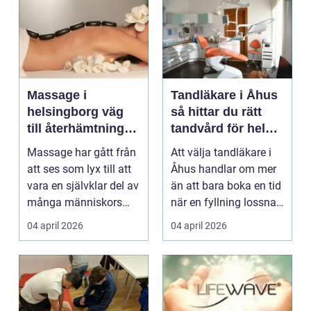
Massage i
Tandläkare i Åhus
helsingborg väg
så hittar du rätt
till återhämtning
tandvård för hela
och hållbar hälsa
familjen
Massage har gått från
Att välja tandläkare i
att ses som lyx till att
Åhus handlar om mer
vara en självklar del av
än att bara boka en tid
många människors
när en fyllning lossnar
friskvård. ...
eller en ...
04 april 2026
04 april 2026