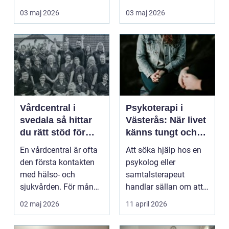
ork och humör. Många
03 maj 2026
03 maj 2026
går länge ...
Vårdcentral i
Psykoterapi i
svedala så hittar
Västerås: När livet
du rätt stöd för
känns tungt och
hela familjen
du behöver prata
En vårdcentral är ofta
Att söka hjälp hos en
med någon
den första kontakten
psykolog eller
med hälso- och
samtalsterapeut
sjukvården. För många
handlar sällan om att
i Svedala handlar v...
vara svag....
02 maj 2026
11 april 2026