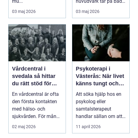
mu...
huvudvärk tär på både
ork och humör. Många
03 maj 2026
03 maj 2026
går länge ...
Vårdcentral i
Psykoterapi i
svedala så hittar
Västerås: När livet
du rätt stöd för
känns tungt och
hela familjen
du behöver prata
En vårdcentral är ofta
Att söka hjälp hos en
med någon
den första kontakten
psykolog eller
med hälso- och
samtalsterapeut
sjukvården. För många
handlar sällan om att
i Svedala handlar v...
vara svag....
02 maj 2026
11 april 2026