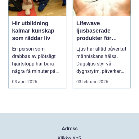
Hlr utbildning
Lifewave
kalmar kunskap
ljusbaserade
som räddar liv
produkter för
hälsa och
En person som
Ljus har alltid påverkat
välbefinnande
drabbas av plötsligt
människans hälsa.
hjärtstopp har bara
Dagsljus styr vår
några få minuter på
dygnsrytm, påverkar
sig. För varje minut
humör, sömn och ene...
03 april 2026
03 februari 2026
utan...
Adress