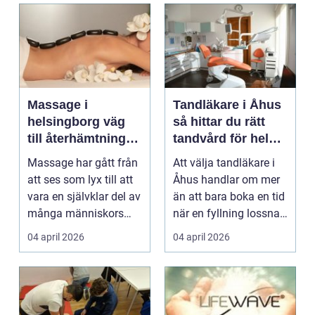
Massage i
Tandläkare i Åhus
helsingborg väg
så hittar du rätt
till återhämtning
tandvård för hela
och hållbar hälsa
familjen
Massage har gått från
Att välja tandläkare i
att ses som lyx till att
Åhus handlar om mer
vara en självklar del av
än att bara boka en tid
många människors
när en fyllning lossnar
friskvård. ...
eller en ...
04 april 2026
04 april 2026