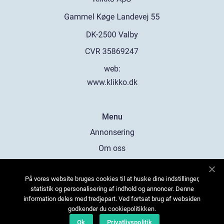
web:
www.klikko.dk
Menu
Annonsering
Om oss
Cookies
På vores website bruges cookies til at huske dine indstillinger,
Kontakta oss
statistik og personalisering af indhold og annoncer. Denne
Sitemap
information deles med tredjepart. Ved fortsat brug af websiden
godkender du cookiepolitikken.
Ok
Privatlivspolitik