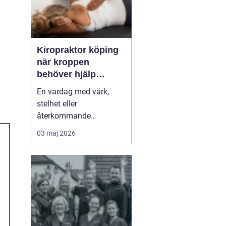
Kiropraktor köping
när kroppen
behöver hjälp
tillbaka
En vardag med värk,
stelhet eller
återkommande
huvudvärk tär på både
03 maj 2026
ork och humör. Många
går länge med sina
besvär och tänker att det
går nog över. Ofta gör
det inte det. En
legitimerad kiropraktor
kan hjälpa kroppen att
återfå rörlighet, minska