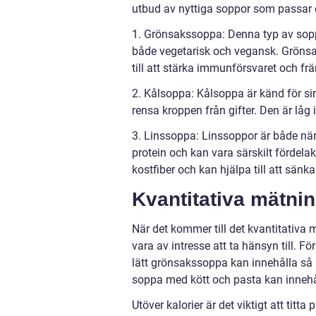
utbud av nyttiga soppor som passar 
1. Grönsakssoppa: Denna typ av sopp
både vegetarisk och vegansk. Grönsak
till att stärka immunförsvaret och f
2. Kålsoppa: Kålsoppa är känd för sin
rensa kroppen från gifter. Den är låg 
3. Linssoppa: Linssoppor är både närin
protein och kan vara särskilt fördela
kostfiber och kan hjälpa till att sänka
Kvantitativa mätni
När det kommer till det kvantitativa
vara av intresse att ta hänsyn till. Fö
lätt grönsakssoppa kan innehålla så 
soppa med kött och pasta kan innehåll
Utöver kalorier är det viktigt att titt