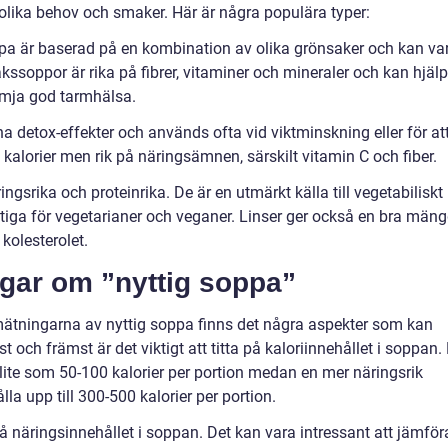
olika behov och smaker. Här är några populära typer:
a är baserad på en kombination av olika grönsaker och kan va
ssoppor är rika på fibrer, vitaminer och mineraler och kan hjäl
rämja god tarmhälsa.
a detox-effekter och används ofta vid viktminskning eller för at
i kalorier men rik på näringsämnen, särskilt vitamin C och fiber.
gsrika och proteinrika. De är en utmärkt källa till vegetabiliskt
ktiga för vegetarianer och veganer. Linser ger också en bra män
 kolesterolet.
ngar om ”nyttig soppa”
 mätningarna av nyttig soppa finns det några aspekter som kan
rst och främst är det viktigt att titta på kaloriinnehållet i soppan.
lite som 50-100 kalorier per portion medan en mer näringsrik
a upp till 300-500 kalorier per portion.
a på näringsinnehållet i soppan. Det kan vara intressant att jämför