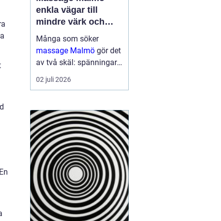
enkla vägar till
mindre värk och
ra
mer energi
pa
Många som söker
massage Malmö
gör det
av två skäl: spänningar
t
och smärta har blivit för
02 juli 2026
mycket, eller behovet av
återhämtning har vuxit
gd
sig starkare än
vardagens tempo.
Samtidigt kan utbudet
kän...
 En
a