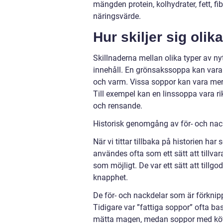
mängden protein, kolhydrater, fett, fi
näringsvärde.
Hur skiljer sig oli
Skillnaderna mellan olika typer av n
innehåll. En grönsakssoppa kan vara
och varm. Vissa soppor kan vara mer
Till exempel kan en linssoppa vara ri
och rensande.
Historisk genomgång av för- och nac
När vi tittar tillbaka på historien ha
användes ofta som ett sätt att tillva
som möjligt. De var ett sätt att till
knapphet.
De för- och nackdelar som är förknipp
Tidigare var ”fattiga soppor” ofta bas
mätta magen, medan soppor med kött 