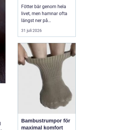
Fötter bär genom hela
livet, men hamnar ofta
längst ner på
prioriteringslistan.
31 juli 2026
Många söker hjälp först
när smärtan redan
påverkar vardagen.
Samtidigt visar
erfarenhet från
fotvårdskliniker i och
omkring Örebro att
regelbunden fotvård kan
förebygga e...
Bambustrumpor för
l
maximal komfort