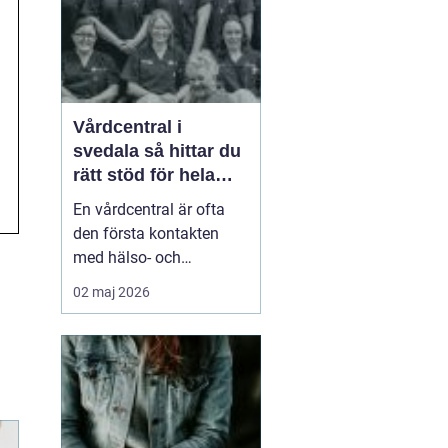
smä...
Vårdcentral i
svedala så hittar du
rätt stöd för hela
familjen
En vårdcentral är ofta
den första kontakten
med hälso- och
sjukvården. För många i
02 maj 2026
Svedala handlar valet
om att hitta en trygg
plats där både barn,
vuxna och äldre får hjälp
under samma tak. I en
tid med högt tempo och