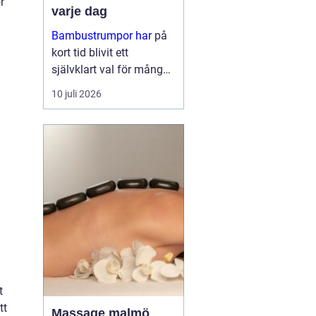
r
varje dag
Bambustrumpor har
på
kort tid blivit ett
självklart val för många
som vill kombinera
10 juli 2026
komfort, funktion och
omtanke om miljön. För
den so...
t
tt
Massage malmö