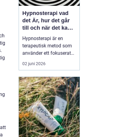
Hypnosterapi vad
det Är, hur det går
till och när det kan
hjälpa
och
Hypnosterapi är en
tig
terapeutisk metod som
.
använder ett fokuserat
tig
och avslappnat
02 juni 2026
sinnestillstånd för att
påverka mönster i det
undermedvetna. Genom
att kombinera
ing
samtalsterapi med
hypnos kan människor
förändra reaktioner,
känslor och beteenden
som läng...
att
ra