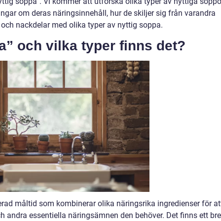
nyttig soppa”. Vi kommer att utforska olika typer av nyttiga soppo
ingar om deras näringsinnehåll, hur de skiljer sig från varandra
och nackdelar med olika typer av nyttig soppa.
a” och vilka typer finns det?
ad måltid som kombinerar olika näringsrika ingredienser för at
h andra essentiella näringsämnen den behöver. Det finns ett bre