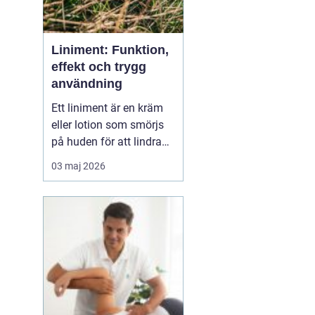
Liniment: Funktion,
effekt och trygg
användning
Ett liniment är en kräm
eller lotion som smörjs
på huden för att lindra
muskelvärk, stelhet och
03 maj 2026
ibland också ledbesvär.
Effekten bygger ofta på
ämnen som stimulerar
blodcirkulationen och
påve...