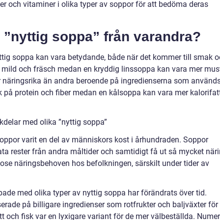
ber och vitaminer i olika typer av soppor för att bedöma deras
ka ”nyttig soppa” från varandra?
yttig soppa kan vara betydande, både när det kommer till smak 
 mild och fräsch medan en kryddig linssoppa kan vara mer mus
 näringsrika än andra beroende på ingredienserna som används
k på protein och fiber medan en kålsoppa kan vara mer kalorifat
kdelar med olika ”nyttig soppa”
r soppor varit en del av människors kost i århundraden. Soppor
rata rester från andra måltider och samtidigt få ut så mycket när
godose näringsbehoven hos befolkningen, särskilt under tider av
ade med olika typer av nyttig soppa har förändrats över tid.
erade på billigare ingredienser som rotfrukter och baljväxter för 
och fisk var en lyxigare variant för de mer välbeställda. Nume