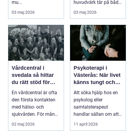
mu...
huvudvärk tär på både
ork och humör. Många
03 maj 2026
03 maj 2026
går länge ...
Vårdcentral i
Psykoterapi i
svedala så hittar
Västerås: När livet
du rätt stöd för
känns tungt och
hela familjen
du behöver prata
En vårdcentral är ofta
Att söka hjälp hos en
med någon
den första kontakten
psykolog eller
med hälso- och
samtalsterapeut
sjukvården. För många
handlar sällan om att
i Svedala handlar v...
vara svag....
02 maj 2026
11 april 2026