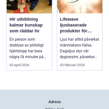
Hlr utbildning
Lifewave
kalmar kunskap
ljusbaserade
som räddar liv
produkter för
hälsa och
En person som
Ljus har alltid påverkat
välbefinnande
drabbas av plötsligt
människans hälsa.
hjärtstopp har bara
Dagsljus styr vår
några få minuter på
dygnsrytm, påverkar
sig. För varje minut
humör, sömn och ene...
03 april 2026
03 februari 2026
utan...
Adress