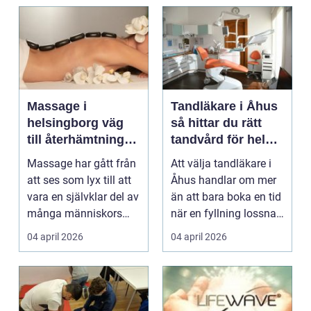
Massage i
Tandläkare i Åhus
helsingborg väg
så hittar du rätt
till återhämtning
tandvård för hela
och hållbar hälsa
familjen
Massage har gått från
Att välja tandläkare i
att ses som lyx till att
Åhus handlar om mer
vara en självklar del av
än att bara boka en tid
många människors
när en fyllning lossnar
friskvård. ...
eller en ...
04 april 2026
04 april 2026