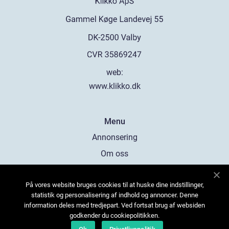
web:
www.klikko.dk
Menu
Annonsering
Om oss
Cookies
På vores website bruges cookies til at huske dine indstillinger,
Kontakta oss
statistik og personalisering af indhold og annoncer. Denne
Sitemap
information deles med tredjepart. Ved fortsat brug af websiden
godkender du cookiepolitikken.