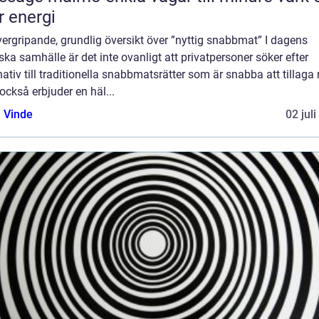
 energi
ergripande, grundlig översikt över ”nyttig snabbmat” I dagens
ska samhälle är det inte ovanligt att privatpersoner söker efter
nativ till traditionella snabbmatsrätter som är snabba att tillag
ckså erbjuder en häl...
 Vinde
02 jul