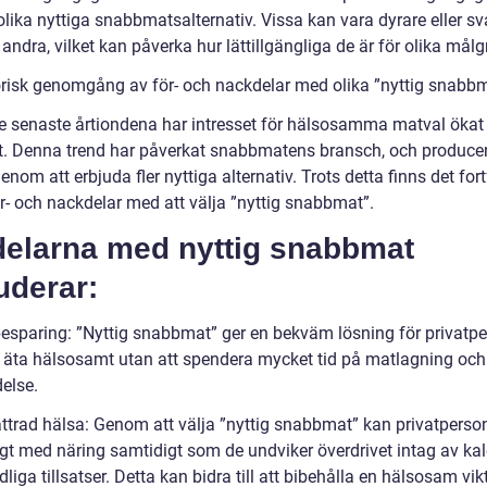
lika nyttiga snabbmatsalternativ. Vissa kan vara dyrare eller sv
 andra, vilket kan påverka hur lättillgängliga de är för olika målg
orisk genomgång av för- och nackdelar med olika ”nyttig snabb
e senaste årtiondena har intresset för hälsosamma matval ökat
. Denna trend har påverkat snabbmatens bransch, och producen
enom att erbjuda fler nyttiga alternativ. Trots detta finns det fo
ör- och nackdelar med att välja ”nyttig snabbmat”.
delarna med nyttig snabbmat
uderar:
besparing: ”Nyttig snabbmat” ger en bekväm lösning för privatp
l äta hälsosamt utan att spendera mycket tid på matlagning och
else.
ättrad hälsa: Genom att välja ”nyttig snabbmat” kan privatperso
ligt med näring samtidigt som de undviker överdrivet intag av kal
liga tillsatser. Detta kan bidra till att bibehålla en hälsosam vik