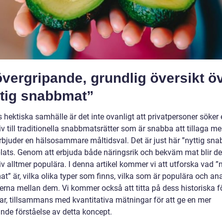
vergripande, grundlig översikt ö
ttig snabbmat”
 hektiska samhälle är det inte ovanligt att privatpersoner söker 
iv till traditionella snabbmatsrätter som är snabba att tillaga 
rbjuder en hälsosammare måltidsval. Det är just här ”nyttig sn
 plats. Genom att erbjuda både näringsrik och bekväm mat blir d
iv alltmer populära. I denna artikel kommer vi att utforska vad ”n
t” är, vilka olika typer som finns, vilka som är populära och an
derna mellan dem. Vi kommer också att titta på dess historiska f
ar, tillsammans med kvantitativa mätningar för att ge en mer
nde förståelse av detta koncept.