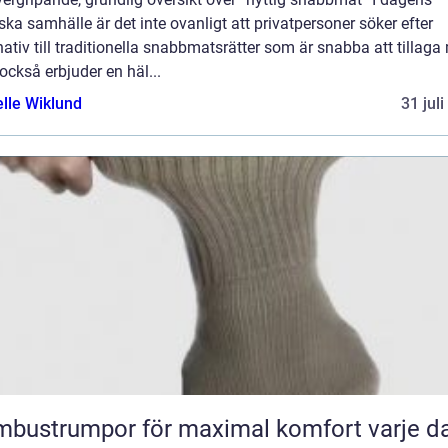
ska samhälle är det inte ovanligt att privatpersoner söker efter
nativ till traditionella snabbmatsrätter som är snabba att tillag
ckså erbjuder en häl...
elle Wiklund
31 jul
bustrumpor för maximal komfort varje d