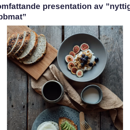
mfattande presentation av ”nytti
bbmat”