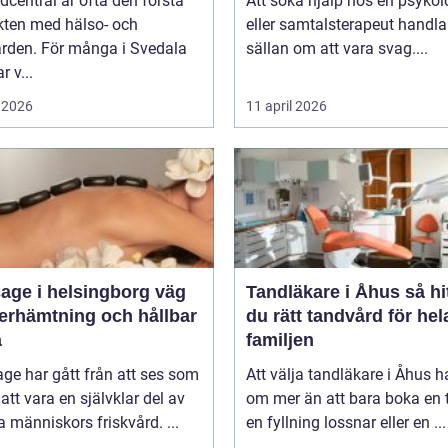
dcentral är ofta den första
Att söka hjälp hos en psykol
kten med hälso- och
eller samtalsterapeut handla
ården. För många i Svedala
sällan om att vara svag....
r v...
 2026
11 april 2026
ge i helsingborg väg
Tandläkare i Åhus så hittar
återhämtning och hållbar
du rätt tandvård för hel
a
familjen
ge har gått från att ses som
Att välja tandläkare i Åhus h
l att vara en självklar del av
om mer än att bara boka en t
människors friskvård. ...
en fyllning lossnar eller en ...