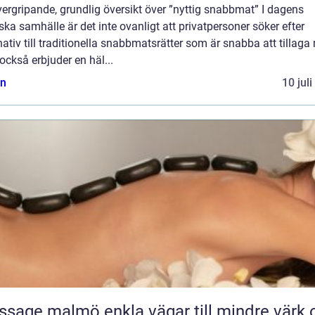
ergripande, grundlig översikt över ”nyttig snabbmat” I dagens
ska samhälle är det inte ovanligt att privatpersoner söker efter
nativ till traditionella snabbmatsrätter som är snabba att tillag
ckså erbjuder en häl...
n
10 jul
almö enkla vägar till mindre värk och