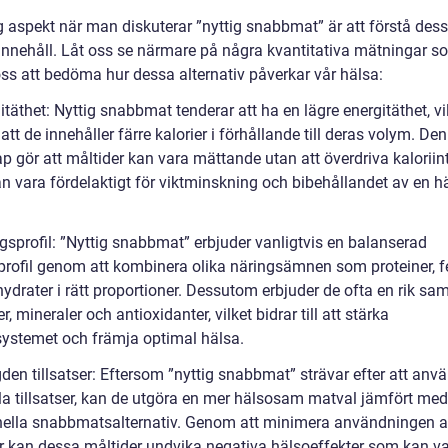
g aspekt när man diskuterar ”nyttig snabbmat” är att förstå dess
innehåll. Låt oss se närmare på några kvantitativa mätningar 
oss att bedöma hur dessa alternativ påverkar vår hälsa:
itäthet: Nyttig snabbmat tenderar att ha en lägre energitäthet, vi
att de innehåller färre kalorier i förhållande till deras volym. De
p gör att måltider kan vara mättande utan att överdriva kaloriin
kan vara fördelaktigt för viktminskning och bibehållandet av en 
gsprofil: ”Nyttig snabbmat” erbjuder vanligtvis en balanserad
profil genom att kombinera olika näringsämnen som proteiner, fe
ydrater i rätt proportioner. Dessutom erbjuder de ofta en rik sa
r, mineraler och antioxidanter, vilket bidrar till att stärka
stemet och främja optimal hälsa.
den tillsatser: Eftersom ”nyttig snabbmat” strävar efter att anv
a tillsatser, kan de utgöra en mer hälsosam matval jämfört med
onella snabbmatsalternativ. Genom att minimera användningen 
ser kan dessa måltider undvika negativa hälsoeffekter som kan v