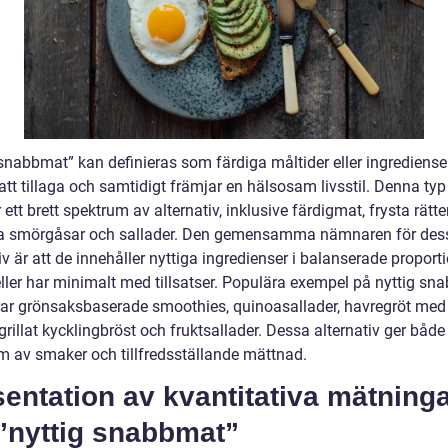
 snabbmat” kan definieras som färdiga måltider eller ingrediens
 att tillaga och samtidigt främjar en hälsosam livsstil. Denna ty
 ett brett spektrum av alternativ, inklusive färdigmat, frysta rätter
a smörgåsar och sallader. Den gemensamma nämnaren för des
iv är att de innehåller nyttiga ingredienser i balanserade proporti
eller har minimalt med tillsatser. Populära exempel på nyttig s
rar grönsaksbaserade smoothies, quinoasallader, havregröt med 
rillat kycklingbröst och fruktsallader. Dessa alternativ ger både 
m av smaker och tillfredsställande mättnad.
entation av kvantitativa mätning
”nyttig snabbmat”