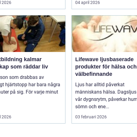
l 2026
04 april 2026
tbildning kalmar
Lifewave ljusbaserade
kap som räddar liv
produkter för hälsa och
välbefinnande
rson som drabbas av
igt hjärtstopp har bara några
Ljus har alltid påverkat
uter på sig. För varje minut
människans hälsa. Dagsljus 
vår dygnsrytm, påverkar hum
sömn och ene...
l 2026
03 februari 2026