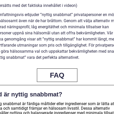
ersätts med det faktiska innehållet i videon)
attningsvis erbjuder ”nyttig snabbmat” privatapersoner en möj
 hälsosamt även när de har bråttom. Genom att välja alternativ 
ad näringsprofil, låg energitäthet och minimala tillsatser kan
ersoner uppnå sina hälsomål utan att offra bekvämligheten. Vår
ska genomgång visar att ”nyttig snabbmat” har kommit långt, me
rtfarande utmaningar som pris och tillgänglighet. För privatpers
l göra hälsosamma val och uppskattar bekvämligheten med sn
tig snabbmat” vara det perfekta alternativet.
FAQ
d är nyttig snabbmat?
g snabbmat är färdiga måltider eller ingredienser som är lätta at
ga och samtidigt främjar en hälsosam livsstil. Dessa alternativ
håller nyttiga och balanserade ingredienser med minimala tillsat