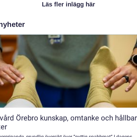
Läs fler inlägg här
 nyheter
rebro kunskap, omtanke och hållbara
ter
ergripande, grundlig översikt över ”nyttig snabbmat” I dagens