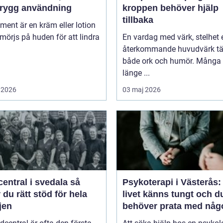
trygg användning
kroppen behöver hjälp
tillbaka
niment är en kräm eller lotion
örjs på huden för att lindra
En vardag med värk, stelhet e
återkommande huvudvärk tä
både ork och humör. Många 
länge ...
 2026
03 maj 2026
entral i svedala så
Psykoterapi i Västerås:
r du rätt stöd för hela
livet känns tungt och d
jen
behöver prata med någ