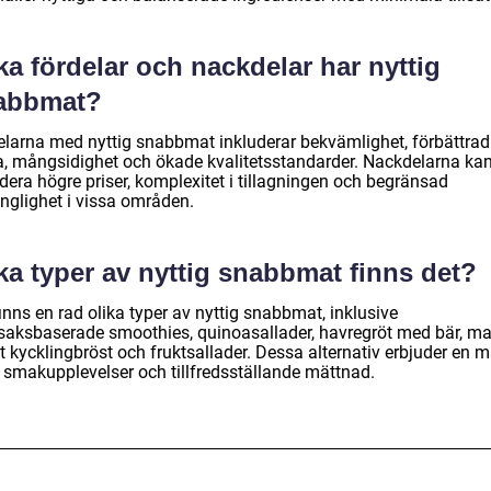
ka fördelar och nackdelar har nyttig
abbmat?
elarna med nyttig snabbmat inkluderar bekvämlighet, förbättrad
a, mångsidighet och ökade kvalitetsstandarder. Nackdelarna ka
dera högre priser, komplexitet i tillagningen och begränsad
änglighet i vissa områden.
ka typer av nyttig snabbmat finns det?
inns en rad olika typer av nyttig snabbmat, inklusive
saksbaserade smoothies, quinoasallader, havregröt med bär, ma
at kycklingbröst och fruktsallader. Dessa alternativ erbjuder en
a smakupplevelser och tillfredsställande mättnad.