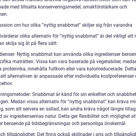
pade med tillsatta konserveringsmedel, smakförstärkare och
nen.
ussion om hur olika ”nyttig snabbmat” skiljer sig från varandra
tvärderar olika alternativ för ”nyttig snabbmat” är det viktigt att
an skilja sig åt på flera sätt:
edienser: Nyttig snabbmat kan använda olika ingredienser beroe
cifika maträtten. Vissa kan vara baserade på vegetabilier, meda
 proteinrika, innehålla fullkorn eller vara kalorireducerade. Dett
att alternativen är anpassade efter individuella kostpreferenser
behov.
agningsmetoder: Snabbmat är känd för sin enkelhet och snabbhet
ingen. Medan vissa alternativ för ”nyttig snabbmat” kan kräva m
ng, som att servera en sallad, kan andra kräva något längre tilla
 av ingrediensernas natur. Detta ger flexibilitet och möjlighet at
er beroende på tidsbegränsningar och personliga önskemål.
och tillgänglighet: Det finns också skillnader i pris och tillgänglig