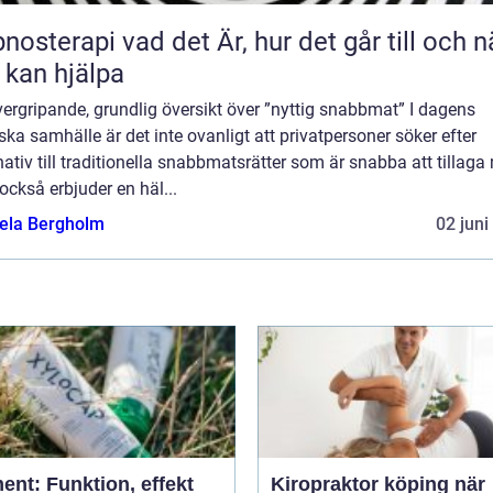
 vad det Är, hur det går till och när
 kan hjälpa
ergripande, grundlig översikt över ”nyttig snabbmat” I dagens
ska samhälle är det inte ovanligt att privatpersoner söker efter
nativ till traditionella snabbmatsrätter som är snabba att tillag
ckså erbjuder en häl...
ela Bergholm
02 juni
ent: Funktion, effekt
Kiropraktor köping när