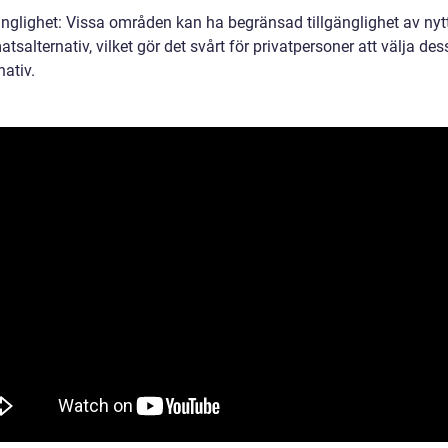
gänglighet: Vissa områden kan ha begränsad tillgänglighet av nyt
salternativ, vilket gör det svårt för privatpersoner att välja de
nativ.