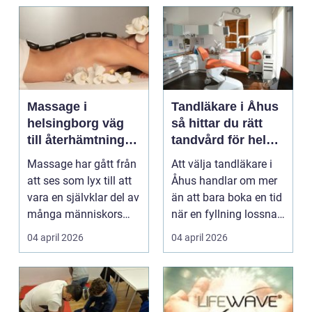
Massage i
Tandläkare i Åhus
helsingborg väg
så hittar du rätt
till återhämtning
tandvård för hela
och hållbar hälsa
familjen
Massage har gått från
Att välja tandläkare i
att ses som lyx till att
Åhus handlar om mer
vara en självklar del av
än att bara boka en tid
många människors
när en fyllning lossnar
friskvård. ...
eller en ...
04 april 2026
04 april 2026