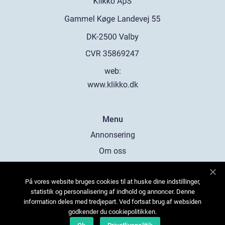
web:
www.klikko.dk
Menu
Annonsering
Om oss
Cookies
På vores website bruges cookies til at huske dine indstillinger,
Kontakta oss
statistik og personalisering af indhold og annoncer. Denne
Sitemap
information deles med tredjepart. Ved fortsat brug af websiden
godkender du cookiepolitikken.