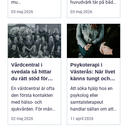
mu...
huvudvärk tär på både
ork och humör. Många
03 maj 2026
03 maj 2026
går länge ...
Vårdcentral i
Psykoterapi i
svedala så hittar
Västerås: När livet
du rätt stöd för
känns tungt och
hela familjen
du behöver prata
En vårdcentral är ofta
Att söka hjälp hos en
med någon
den första kontakten
psykolog eller
med hälso- och
samtalsterapeut
sjukvården. För många
handlar sällan om att
i Svedala handlar v...
vara svag....
02 maj 2026
11 april 2026