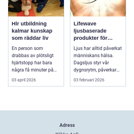
Hlr utbildning
Lifewave
kalmar kunskap
ljusbaserade
som räddar liv
produkter för
hälsa och
En person som
Ljus har alltid påverkat
välbefinnande
drabbas av plötsligt
människans hälsa.
hjärtstopp har bara
Dagsljus styr vår
några få minuter på
dygnsrytm, påverkar
sig. För varje minut
humör, sömn och ene...
03 april 2026
03 februari 2026
utan...
Adress