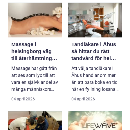
Massage i
Tandläkare i Åhus
helsingborg väg
så hittar du rätt
till återhämtning
tandvård för hela
och hållbar hälsa
familjen
Massage har gått från
Att välja tandläkare i
att ses som lyx till att
Åhus handlar om mer
vara en självklar del av
än att bara boka en tid
många människors
när en fyllning lossnar
friskvård. ...
eller en ...
04 april 2026
04 april 2026