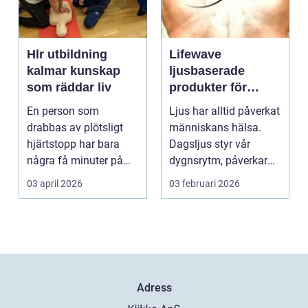
Hlr utbildning
Lifewave
kalmar kunskap
ljusbaserade
som räddar liv
produkter för
hälsa och
En person som
Ljus har alltid påverkat
välbefinnande
drabbas av plötsligt
människans hälsa.
hjärtstopp har bara
Dagsljus styr vår
några få minuter på
dygnsrytm, påverkar
sig. För varje minut
humör, sömn och ene...
03 april 2026
03 februari 2026
utan...
Adress