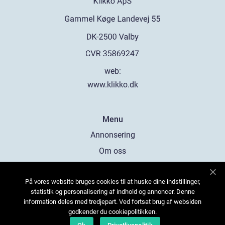
web:
www.klikko.dk
Menu
Annonsering
Om oss
Cookies
På vores website bruges cookies til at huske dine indstillinger,
Kontakta oss
statistik og personalisering af indhold og annoncer. Denne
Sitemap
information deles med tredjepart. Ved fortsat brug af websiden
godkender du cookiepolitikken.