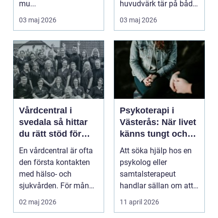
mu...
huvudvärk tär på både
ork och humör. Många
03 maj 2026
03 maj 2026
går länge ...
Vårdcentral i
Psykoterapi i
svedala så hittar
Västerås: När livet
du rätt stöd för
känns tungt och
hela familjen
du behöver prata
En vårdcentral är ofta
Att söka hjälp hos en
med någon
den första kontakten
psykolog eller
med hälso- och
samtalsterapeut
sjukvården. För många
handlar sällan om att
i Svedala handlar v...
vara svag....
02 maj 2026
11 april 2026