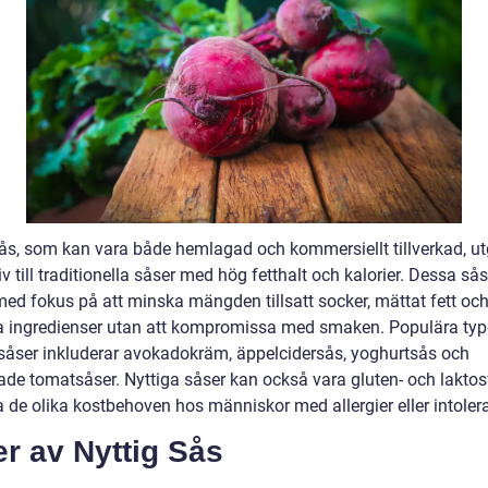
sås, som kan vara både hemlagad och kommersiellt tillverkad, ut
iv till traditionella såser med hög fetthalt och kalorier. Dessa sås
med fokus på att minska mängden tillsatt socker, mättat fett oc
a ingredienser utan att kompromissa med smaken. Populära typ
 såser inkluderar avokadokräm, äppelcidersås, yoghurtsås och
de tomatsåser. Nyttiga såser kan också vara gluten- och laktosf
a de olika kostbehoven hos människor med allergier eller intoler
r av Nyttig Sås