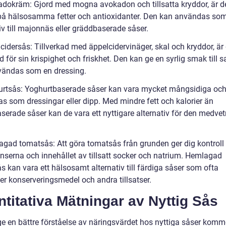
adokräm: Gjord med mogna avokadon och tillsatta kryddor, är 
 på hälsosamma fetter och antioxidanter. Den kan användas som
iv till majonnäs eller gräddbaserade såser.
lcidersås: Tillverkad med äppelcidervinäger, skal och kryddor, ä
 för sin krispighet och friskhet. Den kan ge en syrlig smak till s
nvändas som en dressing.
urtsås: Yoghurtbaserade såser kan vara mycket mångsidiga oc
s som dressingar eller dipp. Med mindre fett och kalorier än
serade såser kan de vara ett nyttigare alternativ för den medve
agad tomatsås: Att göra tomatsås från grunden ger dig kontroll
enserna och innehållet av tillsatt socker och natrium. Hemlagad
 kan vara ett hälsosamt alternativ till färdiga såser som ofta
er konserveringsmedel och andra tillsatser.
titativa Mätningar av Nyttig Sås
 ge en bättre förståelse av näringsvärdet hos nyttiga såser komm