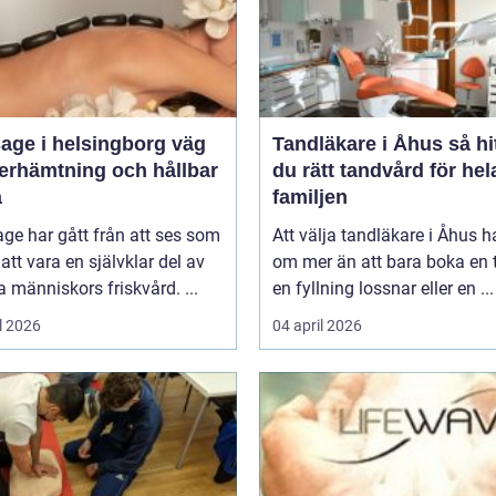
ge i helsingborg väg
Tandläkare i Åhus så hittar
återhämtning och hållbar
du rätt tandvård för hel
a
familjen
ge har gått från att ses som
Att välja tandläkare i Åhus h
l att vara en självklar del av
om mer än att bara boka en t
människors friskvård. ...
en fyllning lossnar eller en ...
l 2026
04 april 2026