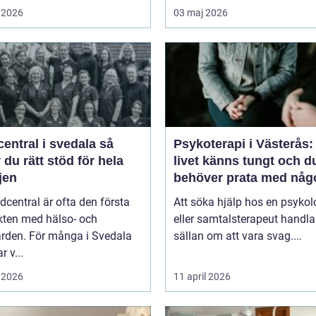
 2026
03 maj 2026
entral i svedala så
Psykoterapi i Västerås:
r du rätt stöd för hela
livet känns tungt och d
jen
behöver prata med någ
dcentral är ofta den första
Att söka hjälp hos en psykol
kten med hälso- och
eller samtalsterapeut handla
ården. För många i Svedala
sällan om att vara svag....
r v...
 2026
11 april 2026