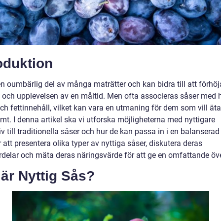
oduktion
n oumbärlig del av många maträtter och kan bidra till att förhöj
och upplevelsen av en måltid. Men ofta associeras såser med 
och fettinnehåll, vilket kan vara en utmaning för dem som vill äta
mt. I denna artikel ska vi utforska möjligheterna med nyttigare
iv till traditionella såser och hur de kan passa in i en balanserad 
tt presentera olika typer av nyttiga såser, diskutera deras
rdelar och mäta deras näringsvärde för att ge en omfattande öve
är Nyttig Sås?