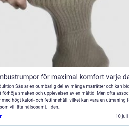
bustrumpor för maximal komfort varje d
oduktion Sås är en oumbärlig del av många maträtter och kan bi
att förhöja smaken och upplevelsen av en måltid. Men ofta assoc
 med högt kalori- och fettinnehåll, vilket kan vara en utmaning f
om vill äta hälsosamt. I den...
n
10 jul