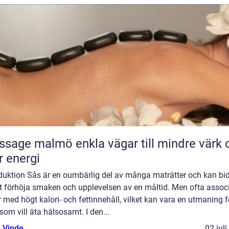
almö enkla vägar till mindre värk och
 energi
oduktion Sås är en oumbärlig del av många maträtter och kan bi
att förhöja smaken och upplevelsen av en måltid. Men ofta assoc
 med högt kalori- och fettinnehåll, vilket kan vara en utmaning f
om vill äta hälsosamt. I den...
 Vinde
02 jul