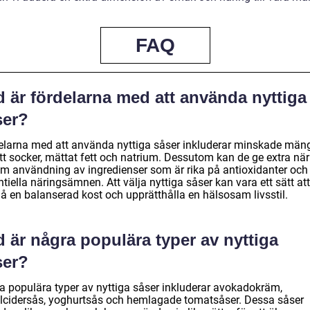
FAQ
 är fördelarna med att använda nyttiga
ser?
elarna med att använda nyttiga såser inkluderar minskade män
att socker, mättat fett och natrium. Dessutom kan de ge extra nä
m användning av ingredienser som är rika på antioxidanter och
tiella näringsämnen. Att välja nyttiga såser kan vara ett sätt att
å en balanserad kost och upprätthålla en hälsosam livsstil.
 är några populära typer av nyttiga
ser?
a populära typer av nyttiga såser inkluderar avokadokräm,
lcidersås, yoghurtsås och hemlagade tomatsåser. Dessa såser