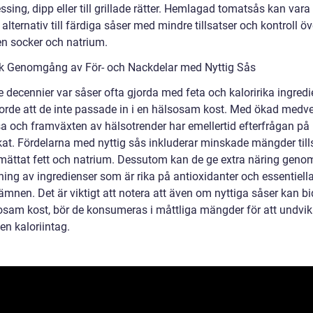
sing, dipp eller till grillade rätter. Hemlagad tomatsås kan vara 
alternativ till färdiga såser med mindre tillsatser och kontroll öv
 socker och natrium.
sk Genomgång av För- och Nackdelar med Nyttig Sås
re decennier var såser ofta gjorda med feta och kaloririka ingred
gjorde att de inte passade in i en hälsosam kost. Med ökad medv
a och framväxten av hälsotrender har emellertid efterfrågan på 
kat. Fördelarna med nyttig sås inkluderar minskade mängder till
 mättat fett och natrium. Dessutom kan de ge extra näring geno
ing av ingredienser som är rika på antioxidanter och essentiell
mnen. Det är viktigt att notera att även om nyttiga såser kan bid
osam kost, bör de konsumeras i måttliga mängder för att undvi
en kaloriintag.