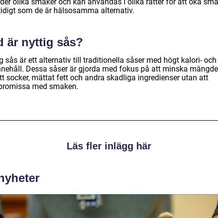
uder olika smaker och kan användas i olika rätter för att öka sm
idigt som de är hälsosamma alternativ.
 är nyttig sås?
g sås är ett alternativ till traditionella såser med högt kalori- och
innehåll. Dessa såser är gjorda med fokus på att minska mängd
att socker, mättat fett och andra skadliga ingredienser utan att
romissa med smaken.
Läs fler inlägg här
 nyheter