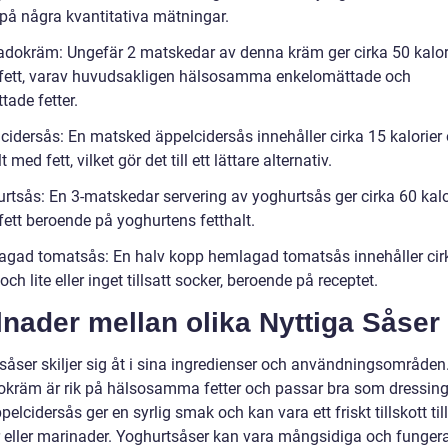
a på några kvantitativa mätningar.
adokräm: Ungefär 2 matskedar av denna kräm ger cirka 50 kalor
fett, varav huvudsakligen hälsosamma enkelomättade och
tade fetter.
lcidersås: En matsked äppelcidersås innehåller cirka 15 kalorier
 med fett, vilket gör det till ett lättare alternativ.
urtsås: En 3-matskedar servering av yoghurtsås ger cirka 60 kalo
fett beroende på yoghurtens fetthalt.
agad tomatsås: En halv kopp hemlagad tomatsås innehåller cir
 och lite eller inget tillsatt socker, beroende på receptet.
lnader mellan olika Nyttiga Såser
 såser skiljer sig åt i sina ingredienser och användningsområden
kräm är rik på hälsosamma fetter och passar bra som dressing 
pelcidersås ger en syrlig smak och kan vara ett friskt tillskott till
r eller marinader. Yoghurtsåser kan vara mångsidiga och fungera