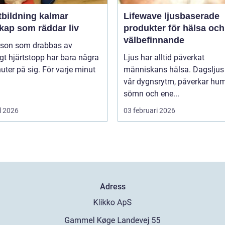
tbildning kalmar
Lifewave ljusbaserade
kap som räddar liv
produkter för hälsa och
välbefinnande
rson som drabbas av
igt hjärtstopp har bara några
Ljus har alltid påverkat
uter på sig. För varje minut
människans hälsa. Dagsljus 
vår dygnsrytm, påverkar hum
sömn och ene...
l 2026
03 februari 2026
Adress