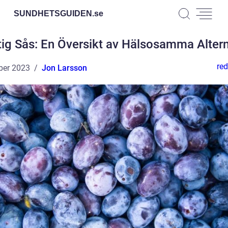
SUNDHETSGUIDEN.
se
tig Sås: En Översikt av Hälsosamma Altern
red
ber 2023
Jon Larsson