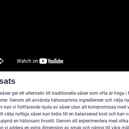
sats
såser ger ett alternativ till traditionella såser som ofta är höga i 
orier. Genom att använda hälsosamma ingredienser och välja ny
tiv kan vi fortfarande njuta av såser utan att kompromissa med 
tt välja nyttiga såser kan bidra till en balanserad kost och kan v
t uppnå en hälsosam livsstil. Genom att experimentera med olika
n vi addera en extra dimension av smak och näring till våra målt