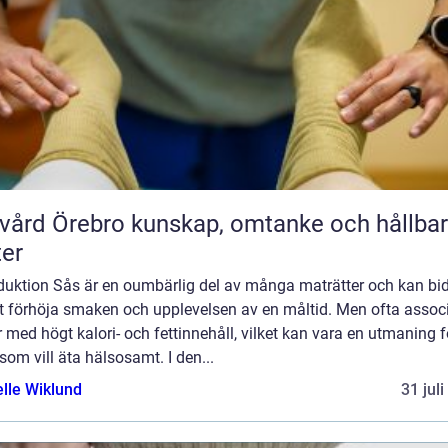
rebro kunskap, omtanke och hållbara
ter
oduktion Sås är en oumbärlig del av många maträtter och kan bi
att förhöja smaken och upplevelsen av en måltid. Men ofta assoc
 med högt kalori- och fettinnehåll, vilket kan vara en utmaning f
om vill äta hälsosamt. I den...
elle Wiklund
31 jul