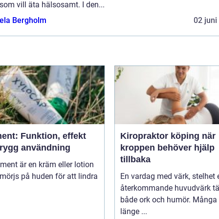
om vill äta hälsosamt. I den...
ela Bergholm
02 juni
ent: Funktion, effekt
Kiropraktor köping när
trygg användning
kroppen behöver hjälp
tillbaka
niment är en kräm eller lotion
örjs på huden för att lindra
En vardag med värk, stelhet e
återkommande huvudvärk tä
både ork och humör. Många 
länge ...