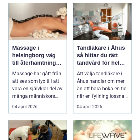
Massage i
Tandläkare i Åhus
helsingborg väg
så hittar du rätt
till återhämtning
tandvård för hela
och hållbar hälsa
familjen
Massage har gått från
Att välja tandläkare i
att ses som lyx till att
Åhus handlar om mer
vara en självklar del av
än att bara boka en tid
många människors
när en fyllning lossnar
friskvård. ...
eller en ...
04 april 2026
04 april 2026