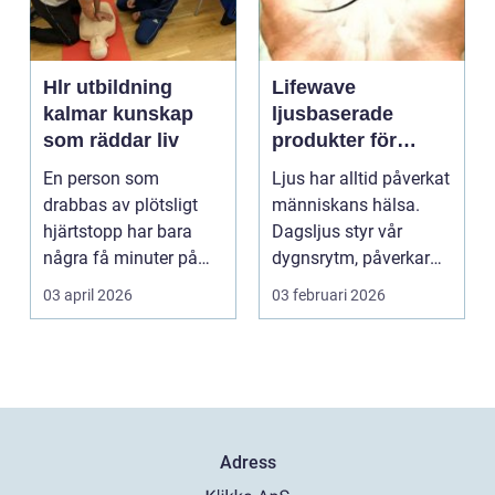
Hlr utbildning
Lifewave
kalmar kunskap
ljusbaserade
som räddar liv
produkter för
hälsa och
En person som
Ljus har alltid påverkat
välbefinnande
drabbas av plötsligt
människans hälsa.
hjärtstopp har bara
Dagsljus styr vår
några få minuter på
dygnsrytm, påverkar
sig. För varje minut
humör, sömn och ene...
03 april 2026
03 februari 2026
utan...
Adress