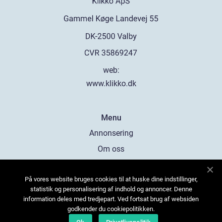
web:
www.klikko.dk
Menu
Annonsering
Om oss
Cookies
På vores website bruges cookies til at huske dine indstillinger,
Kontakta oss
statistik og personalisering af indhold og annoncer. Denne
Sitemap
information deles med tredjepart. Ved fortsat brug af websiden
godkender du cookiepolitikken.