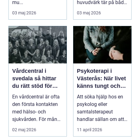
mu...
huvudvärk tär på både
ork och humör. Många
03 maj 2026
03 maj 2026
går länge ...
Vårdcentral i
Psykoterapi i
svedala så hittar
Västerås: När livet
du rätt stöd för
känns tungt och
hela familjen
du behöver prata
En vårdcentral är ofta
Att söka hjälp hos en
med någon
den första kontakten
psykolog eller
med hälso- och
samtalsterapeut
sjukvården. För många
handlar sällan om att
i Svedala handlar v...
vara svag....
02 maj 2026
11 april 2026