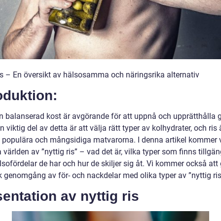
ris – En översikt av hälsosamma och näringsrika alternativ
oduktion:
en balanserad kost är avgörande för att uppnå och upprätthålla 
n viktig del av detta är att välja rätt typer av kolhydrater, och ris
 populära och mångsidiga matvarorna. I denna artikel kommer v
 världen av ”nyttig ris” – vad det är, vilka typer som finns tillgän
lsofördelar de har och hur de skiljer sig åt. Vi kommer också att
k genomgång av för- och nackdelar med olika typer av ”nyttig ris
entation av nyttig ris