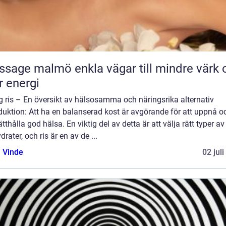
almö enkla vägar till mindre värk och
 energi
g ris – En översikt av hälsosamma och näringsrika alternativ
duktion: Att ha en balanserad kost är avgörande för att uppnå o
tthålla god hälsa. En viktig del av detta är att välja rätt typer av
drater, och ris är en av de ...
 Vinde
02 jul