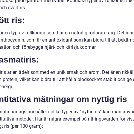
tabsorption jämfört med vitris. Populära typer av fullkornsr ink
och svart ris.
ött ris:
 är en typ av fullkornsr som har en naturlig rödbrun färg. Det inn
nthocyanin, som är en antioxidant som kan bidra till att bekäm
ation och förebygga hjärt- och kärlsjukdomar.
asmatiris:
is är en ädelrisort med en unik smak och arom. Det är en rikkälla
h protein, vilket kan bidra till att hålla blodsockret stabilt och ge
energi.
titativa mätningar om nyttig ris
mäta näringsinnehållet i olika typer av ”nyttig ris” kan man anv
titativa metoder. Här är några exempel på näringsvärden för vis
gt ris (per 100 gram):