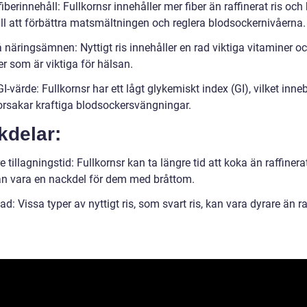
iberinnehåll: Fullkornsr innehåller mer fiber än raffinerat ris och
ill att förbättra matsmältningen och reglera blodsockernivåerna.
 näringsämnen: Nyttigt ris innehåller en rad viktiga vitaminer o
r som är viktiga för hälsan.
I-värde: Fullkornsr har ett lågt glykemiskt index (GI), vilket inneb
 orsakar kraftiga blodsockersvängningar.
kdelar:
 tillagningstid: Fullkornsr kan ta längre tid att koka än raffinerat
kan vara en nackdel för dem med bråttom.
d: Vissa typer av nyttigt ris, som svart ris, kan vara dyrare än ra