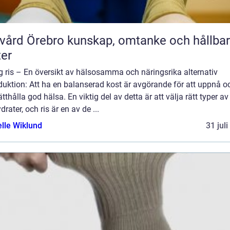
rebro kunskap, omtanke och hållbara
ter
g ris – En översikt av hälsosamma och näringsrika alternativ
duktion: Att ha en balanserad kost är avgörande för att uppnå o
tthålla god hälsa. En viktig del av detta är att välja rätt typer av
drater, och ris är en av de ...
elle Wiklund
31 jul