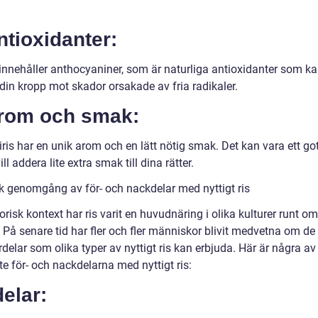
ntioxidanter:
s innehåller anthocyaniner, som är naturliga antioxidanter som k
din kropp mot skador orsakade av fria radikaler.
Arom och smak:
is har en unik arom och en lätt nötig smak. Det kan vara ett got
ll addera lite extra smak till dina rätter.
sk genomgång av för- och nackdelar med nyttigt ris
torisk kontext har ris varit en huvudnäring i olika kulturer runt om
 På senare tid har fler och fler människor blivit medvetna om de
delar som olika typer av nyttigt ris kan erbjuda. Här är några av
te för- och nackdelarna med nyttigt ris:
elar: