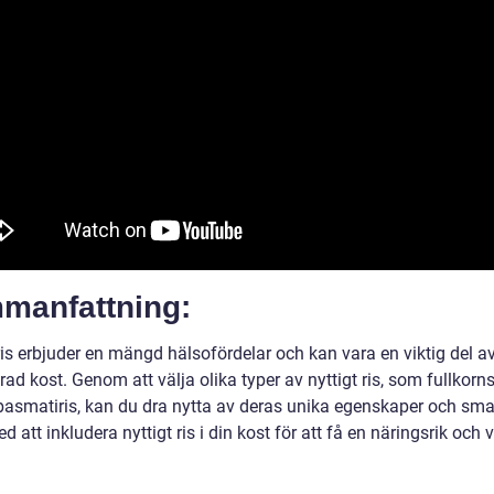
manfattning:
ris erbjuder en mängd hälsofördelar och kan vara en viktig del a
ad kost. Genom att välja olika typer av nyttigt ris, som fullkornsr
 basmatiris, kan du dra nytta av deras unika egenskaper och sma
 att inkludera nyttigt ris i din kost för att få en näringsrik och 