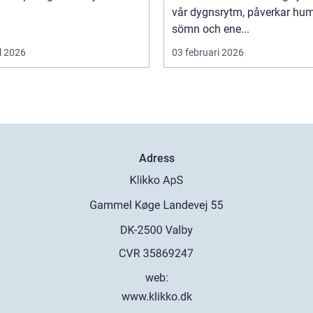
vår dygnsrytm, påverkar hum
sömn och ene...
l 2026
03 februari 2026
Adress
web:
www.klikko.dk