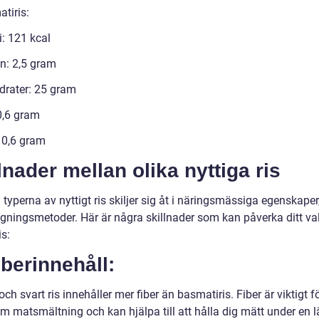
tiris:
i: 121 kcal
in: 2,5 gram
drater: 25 gram
0,6 gram
: 0,6 gram
lnader mellan olika nyttiga ris
 typerna av nyttigt ris skiljer sig åt i näringsmässiga egenskape
lagningsmetoder. Här är några skillnader som kan påverka ditt va
is:
iberinnehåll:
och svart ris innehåller mer fiber än basmatiris. Fiber är viktigt f
m matsmältning och kan hjälpa till att hålla dig mätt under en 