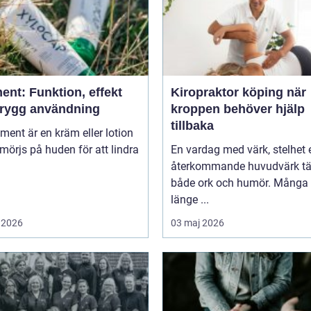
ent: Funktion, effekt
Kiropraktor köping när
trygg användning
kroppen behöver hjälp
tillbaka
niment är en kräm eller lotion
örjs på huden för att lindra
En vardag med värk, stelhet e
återkommande huvudvärk tä
både ork och humör. Många 
länge ...
 2026
03 maj 2026