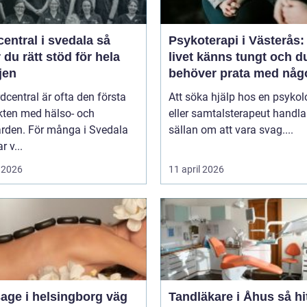
entral i svedala så
Psykoterapi i Västerås:
r du rätt stöd för hela
livet känns tungt och d
jen
behöver prata med någ
dcentral är ofta den första
Att söka hjälp hos en psykol
kten med hälso- och
eller samtalsterapeut handla
ården. För många i Svedala
sällan om att vara svag....
r v...
 2026
11 april 2026
ge i helsingborg väg
Tandläkare i Åhus så hittar