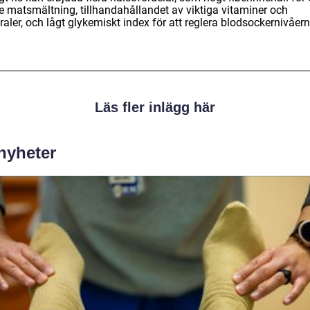
re matsmältning, tillhandahållandet av viktiga vitaminer och
aler, och lågt glykemiskt index för att reglera blodsockernivåern
Läs fler inlägg här
 nyheter