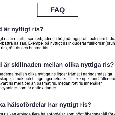
FAQ
 är nyttigt ris?
gt ris är risarter som erbjuder en hög näringsprofil och som bidrar
örbättra hälsan. Exempel på nyttigt ris inkluderar fullkornsr (brun
 ris), rött ris och basmatiris.
 är skillnaden mellan olika nyttiga ris?
naderna mellan olika nyttiga ris ligger främst i näringsmässiga
skaper, smak och tillagningsmetoder. Till exempel innehåller bru
vart ris mer fiber än basmatiris, medan rött ris innehåller
ocyaniner, som är antioxidanter.
ka hälsofördelar har nyttigt ris?
gt ris kan erbjuda flera hälsofördelar, som högt fiberinnehåll för