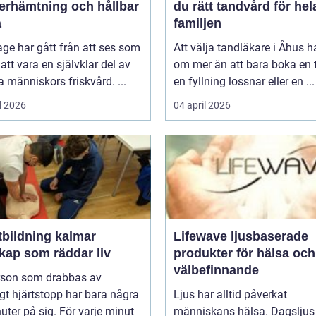
återhämtning och hållbar
du rätt tandvård för hel
a
familjen
ge har gått från att ses som
Att välja tandläkare i Åhus h
l att vara en självklar del av
om mer än att bara boka en t
människors friskvård. ...
en fyllning lossnar eller en ...
l 2026
04 april 2026
tbildning kalmar
Lifewave ljusbaserade
kap som räddar liv
produkter för hälsa och
välbefinnande
rson som drabbas av
igt hjärtstopp har bara några
Ljus har alltid påverkat
uter på sig. För varje minut
människans hälsa. Dagsljus 