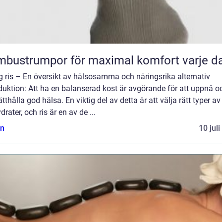
bustrumpor för maximal komfort varje d
g ris – En översikt av hälsosamma och näringsrika alternativ
duktion: Att ha en balanserad kost är avgörande för att uppnå o
tthålla god hälsa. En viktig del av detta är att välja rätt typer av
drater, och ris är en av de ...
n
10 jul