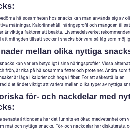
cks:
 bedöma hälsosamheten hos snacks kan man använda sig av ol
tiva mätningar. Kaloriinnehåll, näringsprofil och mängden tillsat
er är viktiga faktorer att beakta. Livsmedelsverket rekommenderar
 att mängden tillsatt socker i snacks bör vara så låg som möjlig
lnader mellan olika nyttiga snack
snacks kan variera betydligt i sina näringsprofiler. Vissa alterna
ch frön, är rika på hälsosamma fetter och proteiner. Andra som f
saker är låga i kalorier och höga i fiber. För att säkerställa en
ad diet är det viktigt att variera mellan olika typer av nyttiga sn
oriska för- och nackdelar med nyt
cks:
e senaste årtiondena har det funnits en ökad medvetenhet om v
m mat och nyttiga snacks. För- och nackdelar har diskuterats, o