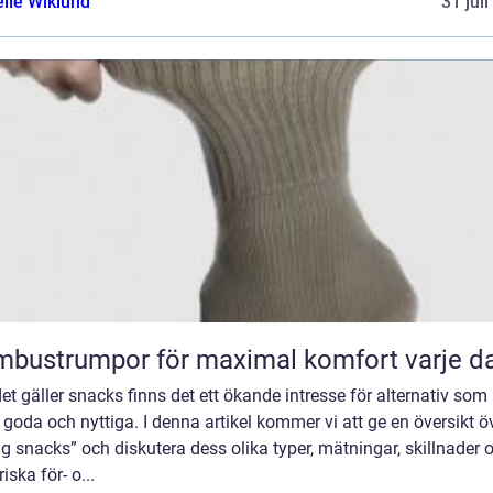
elle Wiklund
31 jul
bustrumpor för maximal komfort varje d
et gäller snacks finns det ett ökande intresse för alternativ som 
goda och nyttiga. I denna artikel kommer vi att ge en översikt ö
ig snacks” och diskutera dess olika typer, mätningar, skillnader 
riska för- o...