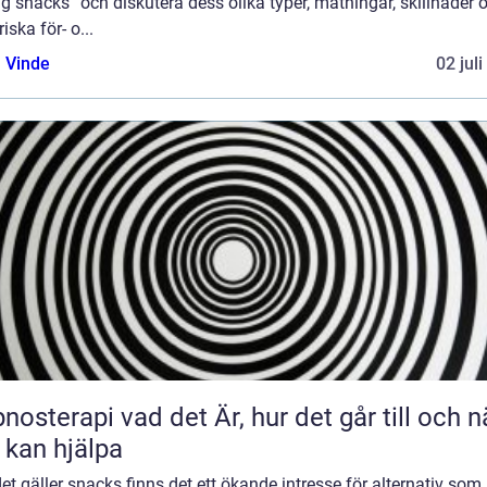
ig snacks” och diskutera dess olika typer, mätningar, skillnader 
riska för- o...
 Vinde
02 jul
 vad det Är, hur det går till och när
 kan hjälpa
et gäller snacks finns det ett ökande intresse för alternativ som 