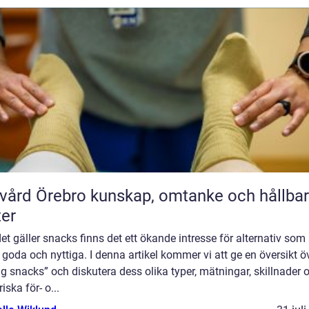
rebro kunskap, omtanke och hållbara
ter
et gäller snacks finns det ett ökande intresse för alternativ som 
goda och nyttiga. I denna artikel kommer vi att ge en översikt ö
ig snacks” och diskutera dess olika typer, mätningar, skillnader 
riska för- o...