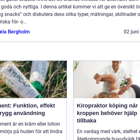
goda och nyttiga. I denna artikel kommer vi att ge en översikt ö
ig snacks” och diskutera dess olika typer, mätningar, skillnader 
riska för- o...
ela Bergholm
02 juni
ent: Funktion, effekt
Kiropraktor köping när
trygg användning
kroppen behöver hjälp
tillbaka
niment är en kräm eller lotion
örjs på huden för att lindra
En vardag med värk, stelhet e
återkommande huvudvärk tä