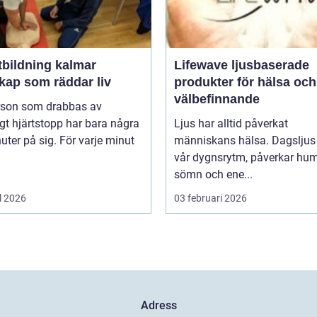
tbildning kalmar
Lifewave ljusbaserade
kap som räddar liv
produkter för hälsa och
välbefinnande
rson som drabbas av
igt hjärtstopp har bara några
Ljus har alltid påverkat
uter på sig. För varje minut
människans hälsa. Dagsljus 
vår dygnsrytm, påverkar hum
sömn och ene...
l 2026
03 februari 2026
Adress