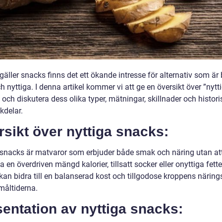
gäller snacks finns det ett ökande intresse för alternativ som är
 nyttiga. I denna artikel kommer vi att ge en översikt över ”nytt
och diskutera dess olika typer, mätningar, skillnader och histori
kdelar.
sikt över nyttiga snacks:
 snacks är matvaror som erbjuder både smak och näring utan at
a en överdriven mängd kalorier, tillsatt socker eller onyttiga fett
kan bidra till en balanserad kost och tillgodose kroppens närin
måltiderna.
entation av nyttiga snacks: