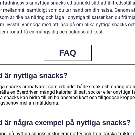
ttningsvis är nyttiga snacks ett utmärkt sätt att tillfredsställa
er mellanmål samtidigt som du tar hand om din hälsa. Genom at
om är rika på näring och låga i onyttiga tillsatser kan du främj
m livsstil. Var noga med att läsa på om olika nyttiga snacks och
dem för att få en mångsidig och balanserad kost.
FAQ
d är nyttiga snacks?
iga snacks är matvaror som erbjuder både smak och näring utan
ålla en överdriven mängd kalorier, tillsatt socker eller onyttiga fe
a snacks kan bidra till en balanserad kost och tillgodose kropp
ngsbehov mellan måltiderna.
d är några exempel på nyttiga snacks?
el på nyttiga snacks inkluderar nötter och frön, färska frukter 