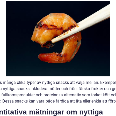
ns många olika typer av nyttiga snacks att välja mellan. Exempel
 nyttiga snacks inkluderar nötter och frön, färska frukter och g
 fullkornsprodukter och proteinrika alternativ som torkat kött oc
. Dessa snacks kan vara både färdiga att äta eller enkla att för
titativa mätningar om nyttiga