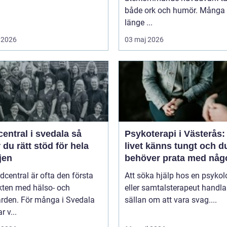
både ork och humör. Många 
länge ...
 2026
03 maj 2026
entral i svedala så
Psykoterapi i Västerås:
r du rätt stöd för hela
livet känns tungt och d
jen
behöver prata med någ
dcentral är ofta den första
Att söka hjälp hos en psykol
kten med hälso- och
eller samtalsterapeut handla
ården. För många i Svedala
sällan om att vara svag....
r v...