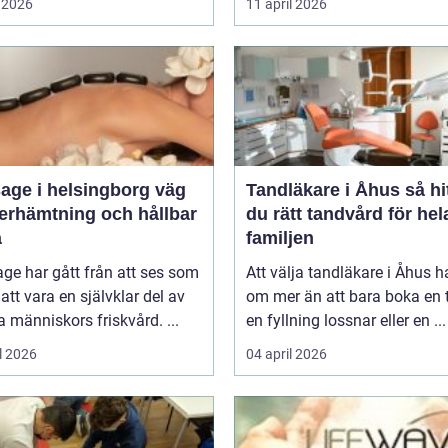
 2026
11 april 2026
ge i helsingborg väg
Tandläkare i Åhus så hittar
återhämtning och hållbar
du rätt tandvård för hel
a
familjen
ge har gått från att ses som
Att välja tandläkare i Åhus h
l att vara en självklar del av
om mer än att bara boka en t
människors friskvård. ...
en fyllning lossnar eller en ...
l 2026
04 april 2026