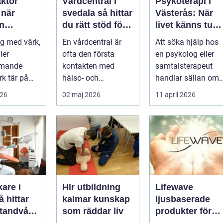
aktor
Vårdcentral i
Psykoterapi i
r
svedala så hittar
Västerås: När
n
du rätt stöd för
livet känns tung
r hjälp
hela familjen
och du behöver
g med värk,
En vårdcentral är
Att söka hjälp hos
prata med
ler
ofta den första
en psykolog eller
någon
mmande
kontakten med
samtalsterapeut
k tär på
hälso- och
handlar sällan om
 och
sjukvården. För
att vara svag....
026
02 maj 2026
11 april 2026
Många går
många i Svedala
handlar v...
are i
Hlr utbildning
Lifewave
kalmar kunskap
ljusbaserade
 tandvård
som räddar liv
produkter för
a familjen
hälsa och