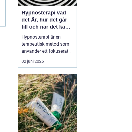
Hypnosterapi vad
det Är, hur det går
till och när det kan
hjälpa
Hypnosterapi är en
terapeutisk metod som
använder ett fokuserat
och avslappnat
02 juni 2026
sinnestillstånd för att
påverka mönster i det
undermedvetna. Genom
att kombinera
samtalsterapi med
hypnos kan människor
förändra reaktioner,
känslor och beteenden
som läng...