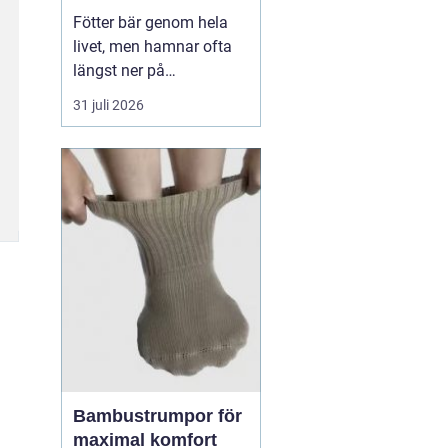
Fötter bär genom hela
livet, men hamnar ofta
längst ner på
prioriteringslistan.
31 juli 2026
Många söker hjälp först
när smärtan redan
påverkar vardagen.
Samtidigt visar
erfarenhet från
fotvårdskliniker i och
omkring Örebro att
regelbunden fotvård kan
förebygga e...
Bambustrumpor för
maximal komfort