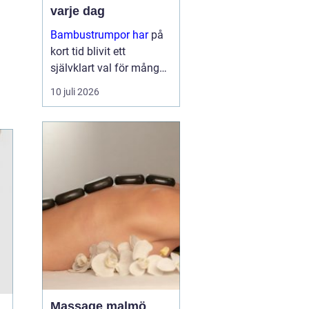
varje dag
Bambustrumpor har
på
kort tid blivit ett
självklart val för många
som vill kombinera
10 juli 2026
komfort, funktion och
omtanke om miljön. För
den so...
Massage malmö