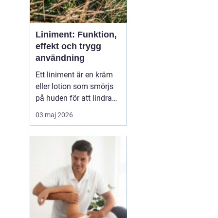
Liniment: Funktion,
effekt och trygg
användning
Ett liniment är en kräm
eller lotion som smörjs
på huden för att lindra
muskelvärk, stelhet och
03 maj 2026
ibland också ledbesvär.
Effekten bygger ofta på
ämnen som stimulerar
blodcirkulationen och
påve...