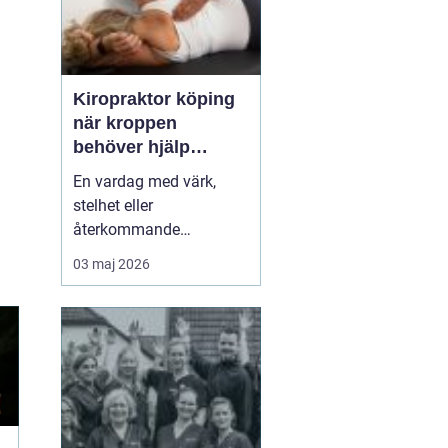
Kiropraktor köping
när kroppen
behöver hjälp
tillbaka
En vardag med värk,
stelhet eller
återkommande
huvudvärk tär på både
03 maj 2026
ork och humör. Många
går länge med sina
besvär och tänker att det
går nog över. Ofta gör
det inte det. En
legitimerad kiropraktor
kan hjälpa kroppen att
återfå rörlighet, minska