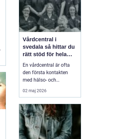
smä...
t
Vårdcentral i
svedala så hittar du
rätt stöd för hela
familjen
En vårdcentral är ofta
den första kontakten
med hälso- och
sjukvården. För många i
02 maj 2026
Svedala handlar valet
om att hitta en trygg
plats där både barn,
vuxna och äldre får hjälp
under samma tak. I en
tid med högt tempo och