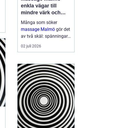
enkla vägar till
mindre värk och
mer energi
Många som söker
massage Malmö
gör det
av två skäl: spänningar
och smärta har blivit för
02 juli 2026
mycket, eller behovet av
återhämtning har vuxit
sig starkare än
vardagens tempo.
Samtidigt kan utbudet
kän...