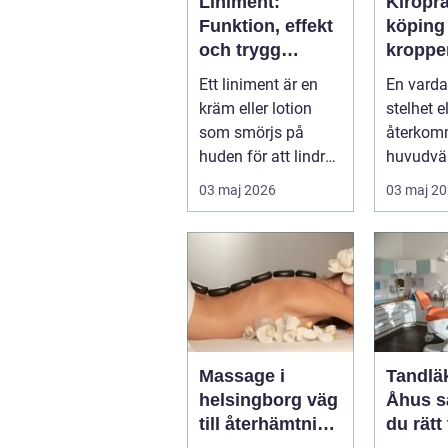
Liniment:
Kiropr
Funktion, effekt
köping nä
och trygg
kroppe
användning
behöve
Ett liniment är en
En varda
tillbaka
kräm eller lotion
stelhet el
som smörjs på
återko
huden för att lindra
huvudvär
mu...
både ork
03 maj 2026
03 maj 2
humör. 
länge ...
Massage i
Tandläk
helsingborg väg
Åhus så hittar
till återhämtning
du rätt
och hållbar
för hel