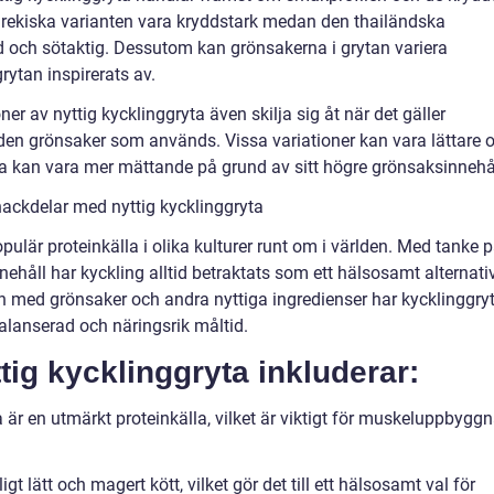
rekiska varianten vara kryddstark medan den thailändska
 och sötaktig. Dessutom kan grönsakerna i grytan variera
rytan inspirerats av.
r av nyttig kycklinggryta även skilja sig åt när det gäller
gden grönsaker som används. Vissa variationer kan vara lättare 
a kan vara mer mättande på grund av sitt högre grönsaksinnehål
ackdelar med nyttig kycklinggryta
populär proteinkälla i olika kulturer runt om i världen. Med tanke 
håll har kyckling alltid betraktats som ett hälsosamt alternati
en med grönsaker och andra nyttiga ingredienser har kycklinggry
n balanserad och näringsrik måltid.
ig kycklinggryta inkluderar:
a är en utmärkt proteinkälla, vilket är viktigt för muskeluppbygg
igt lätt och magert kött, vilket gör det till ett hälsosamt val för