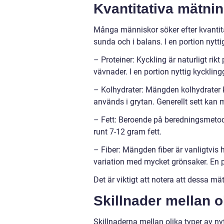
Kvantitativa mätnin
Många människor söker efter kvantitat
sunda och i balans. I en portion nytt
– Proteiner: Kyckling är naturligt rikt
vävnader. I en portion nyttig kycklin
– Kolhydrater: Mängden kolhydrater k
används i grytan. Generellt sett kan 
– Fett: Beroende på beredningsmetod 
runt 7-12 gram fett.
– Fiber: Mängden fiber är vanligtvis 
variation med mycket grönsaker. En p
Det är viktigt att notera att dessa m
Skillnader mellan o
Skillnaderna mellan olika typer av n