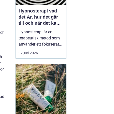
Hypnosterapi vad
det Är, hur det går
till och när det kan
hjälpa
Hypnosterapi är en
och
terapeutisk metod som
l.
använder ett fokuserat
och avslappnat
02 juni 2026
sinnestillstånd för att
på
påverka mönster i det
v
undermedvetna. Genom
tor
att kombinera
samtalsterapi med
hypnos kan människor
förändra reaktioner,
nad
känslor och beteenden
som läng...