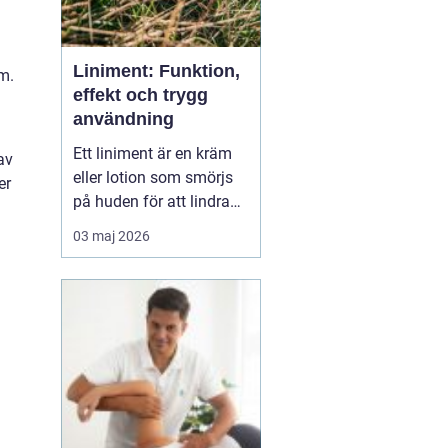
Liniment: Funktion,
m.
effekt och trygg
användning
Ett liniment är en kräm
av
eller lotion som smörjs
er
på huden för att lindra
muskelvärk, stelhet och
03 maj 2026
ibland också ledbesvär.
Effekten bygger ofta på
ämnen som stimulerar
blodcirkulationen och
påve...