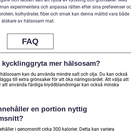
n man experimentera och anpassa rätten efter sina preferenser o
rotein, kolhydrater, fiber och smak kan denna måltid vara både
a älskare av hälsosam mat.
FAQ
n kycklinggryta mer hälsosam?
r hälsosam kan du använda mindre salt och olja. Du kan också
gga till extra grönsaker för att öka näringsvärdet. Att välja att
för att använda färdiga kryddblandningar kan också minska
nnehåller en portion nyttig
msnitt?
ehåller i genomsnitt cirka 300 kalorier. Detta kan variera