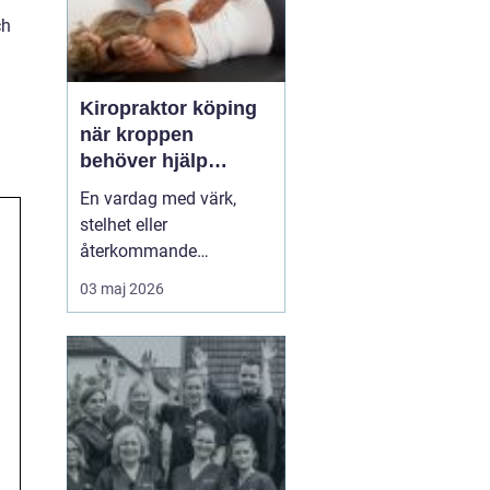
ch
Kiropraktor köping
när kroppen
behöver hjälp
tillbaka
En vardag med värk,
stelhet eller
återkommande
huvudvärk tär på både
03 maj 2026
ork och humör. Många
går länge med sina
besvär och tänker att det
går nog över. Ofta gör
det inte det. En
legitimerad kiropraktor
kan hjälpa kroppen att
återfå rörlighet, minska