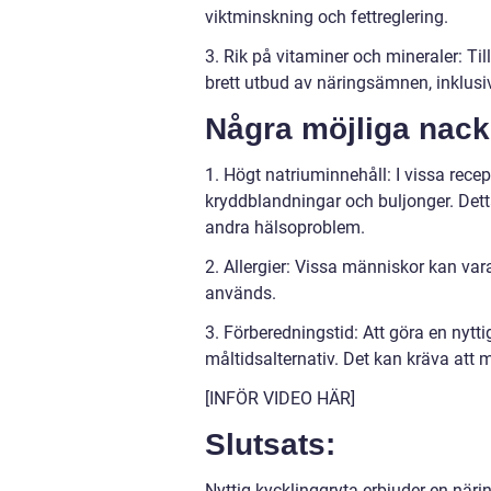
viktminskning och fettreglering.
3. Rik på vitaminer och mineraler: Til
brett utbud av näringsämnen, inklus
Några möjliga nack
1. Högt natriuminnehåll: I vissa rec
kryddblandningar och buljonger. Dett
andra hälsoproblem.
2. Allergier: Vissa människor kan var
används.
3. Förberedningstid: Att göra en nytt
måltidsalternativ. Det kan kräva att m
[INFÖR VIDEO HÄR]
Slutsats:
Nyttig kycklinggryta erbjuder en näri