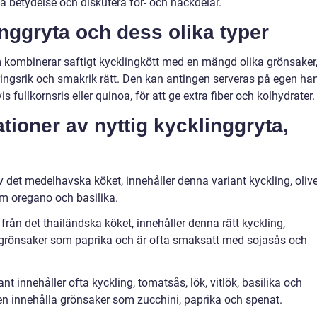
a betydelse och diskutera för- och nackdelar.
inggryta och dess olika typer
m kombinerar saftigt kycklingkött med en mängd olika grönsaker
äringsrik och smakrik rätt. Den kan antingen serveras på egen ha
 fullkornsris eller quinoa, för att ge extra fiber och kolhydrater.
ationer av nyttig kycklinggryta,
v det medelhavska köket, innehåller denna variant kyckling, olive
som oregano och basilika.
från det thailändska köket, innehåller denna rätt kyckling,
i, grönsaker som paprika och är ofta smaksatt med sojasås och
nt innehåller ofta kyckling, tomatsås, lök, vitlök, basilika och
en innehålla grönsaker som zucchini, paprika och spenat.