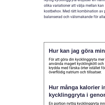
olika variationer att välja mellan ka
kostbehov. Med rätt kombination av p
balanserad och välsmakande för all
Hur kan jag göra mi
För att göra din kycklinggryta me
använda magert kycklingkött och lä
krydda med färska örter istället 
överflödig natrium och tillsatser.
Hur många kalorier i
kycklinggryta i geno
En portion nyttig kycklinggryta inn