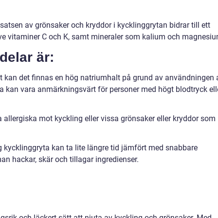
lsatsen av grönsaker och kryddor i kycklinggrytan bidrar till ett
ive vitaminer C och K, samt mineraler som kalium och magnesiu
delar är:
ept kan det finnas en hög natriumhalt på grund av användningen 
a kan vara anmärkningsvärt för personer med högt blodtryck ell
a allergiska mot kyckling eller vissa grönsaker eller kryddor som
ig kycklinggryta kan ta lite längre tid jämfört med snabbare
an hackar, skär och tillagar ingredienser.
ngsrik och läckert sätt att njuta av kyckling och grönsaker. Med