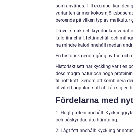
som används. Till exempel kan den g
varianten är mer kokosmjölksbaserad
beroende på vilken typ av matkultur g
Utöver smak och kryddor kan variatione
kaloriinnehåll, fettinnehåll och män
ha mindre kaloriinnehåll medan andr
En historisk genomgång av för- och n
Historiskt sett har kyckling varit en 
dess magra natur och höga proteininne
till rött kött. Genom att kombinera d
blivit ett populärt sätt att få i sig e
Fördelarna med nytt
1. Högt proteininnehåll: Kycklinggryt
och påskyndad återhämtning.
2. Lågt fettinnehåll: Kyckling är naturl