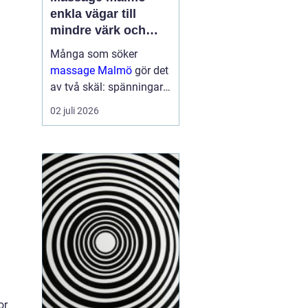
enkla vägar till
mindre värk och
mer energi
Många som söker
massage Malmö
gör det
av två skäl: spänningar
och smärta har blivit för
02 juli 2026
mycket, eller behovet av
återhämtning har vuxit
sig starkare än
vardagens tempo.
Samtidigt kan utbudet
kän...
n
or