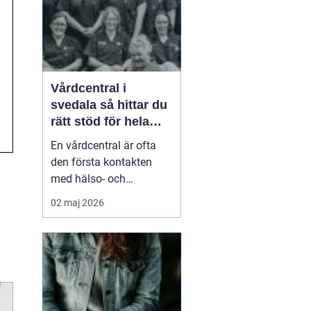
smä...
Vårdcentral i
svedala så hittar du
rätt stöd för hela
familjen
En vårdcentral är ofta
den första kontakten
med hälso- och
sjukvården. För många i
02 maj 2026
Svedala handlar valet
om att hitta en trygg
plats där både barn,
vuxna och äldre får hjälp
under samma tak. I en
tid med högt tempo och