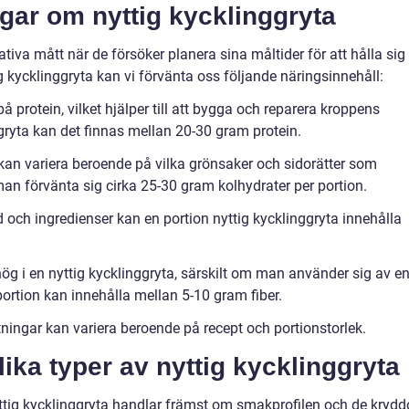
gar om nyttig kycklinggryta
iva mått när de försöker planera sina måltider för att hålla sig
ig kycklinggryta kan vi förvänta oss följande näringsinnehåll:
 på protein, vilket hjälper till att bygga och reparera kroppens
ggryta kan det finnas mellan 20-30 gram protein.
an variera beroende på vilka grönsaker och sidorätter som
man förvänta sig cirka 25-30 gram kolhydrater per portion.
och ingredienser kan en portion nyttig kycklinggryta innehålla
hög i en nyttig kycklinggryta, särskilt om man använder sig av e
ortion kan innehålla mellan 5-10 gram fiber.
ätningar kan variera beroende på recept och portionstorlek.
lika typer av nyttig kycklinggryta
yttig kycklinggryta handlar främst om smakprofilen och de krydd