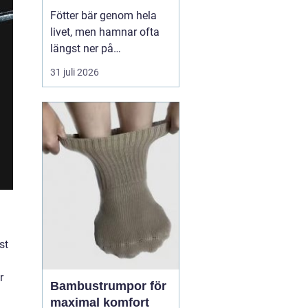
Fötter bär genom hela
livet, men hamnar ofta
längst ner på
prioriteringslistan.
31 juli 2026
Många söker hjälp först
när smärtan redan
påverkar vardagen.
Samtidigt visar
erfarenhet från
fotvårdskliniker i och
omkring Örebro att
regelbunden fotvård kan
förebygga e...
st
r
Bambustrumpor för
maximal komfort