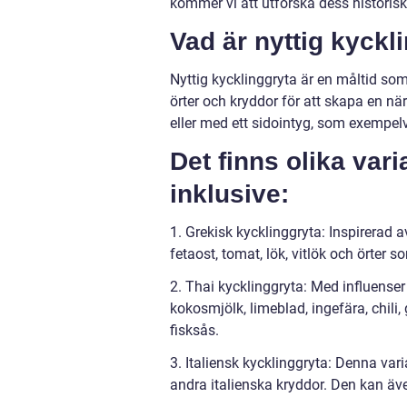
kommer vi att utforska dess historisk
Vad är nyttig kyckl
Nyttig kycklinggryta är en måltid so
örter och kryddor för att skapa en n
eller med ett sidointyg, som exempelvis
Det finns olika vari
inklusive:
1. Grekisk kycklinggryta: Inspirerad a
fetaost, tomat, lök, vitlök och örter 
2. Thai kycklinggryta: Med influenser 
kokosmjölk, limeblad, ingefära, chil
fisksås.
3. Italiensk kycklinggryta: Denna varia
andra italienska kryddor. Den kan äv