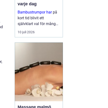
varje dag
Bambustrumpor har
på
kort tid blivit ett
,
självklart val för många
nd
som vill kombinera
10 juli 2026
komfort, funktion och
omtanke om miljön. För
den so...
r,
Massage malmö