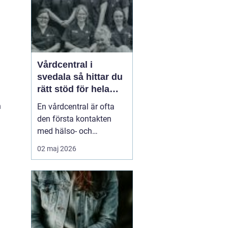
smä...
Vårdcentral i
svedala så hittar du
rätt stöd för hela
familjen
n
En vårdcentral är ofta
den första kontakten
med hälso- och
sjukvården. För många i
02 maj 2026
Svedala handlar valet
om att hitta en trygg
plats där både barn,
vuxna och äldre får hjälp
under samma tak. I en
tid med högt tempo och