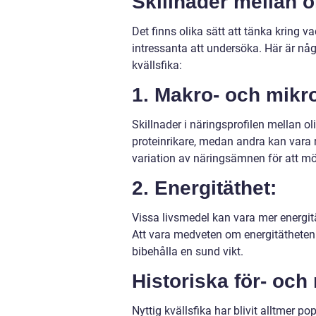
Skillnader mellan ol
Det finns olika sätt att tänka kring v
intressanta att undersöka. Här är någr
kvällsfika:
1. Makro- och mik
Skillnader i näringsprofilen mellan o
proteinrikare, medan andra kan vara ri
variation av näringsämnen för att m
2. Energitäthet:
Vissa livsmedel kan vara mer energität
Att vara medveten om energitätheten 
bibehålla en sund vikt.
Historiska för- och
Nyttig kvällsfika har blivit alltmer p