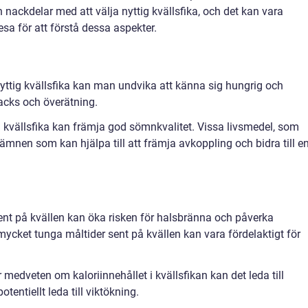
h nackdelar med att välja nyttig kvällsfika, och det kan vara
esa för att förstå dessa aspekter.
ttig kvällsfika kan man undvika att känna sig hungrig och
acks och överätning.
d kvällsfika kan främja god sömnkvalitet. Vissa livsmedel, som
 ämnen som kan hjälpa till att främja avkoppling och bidra till e
 sent på kvällen kan öka risken för halsbränna och påverka
ycket tunga måltider sent på kvällen kan vara fördelaktigt för
r medveten om kaloriinnehållet i kvällsfikan kan det leda till
tentiellt leda till viktökning.