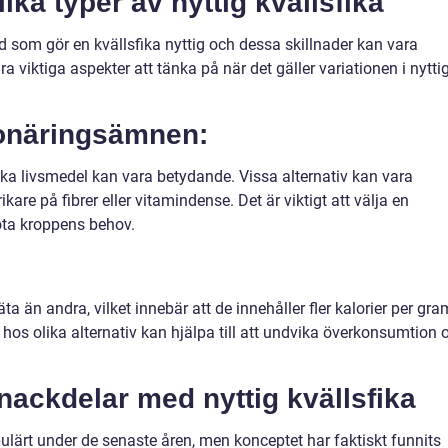
ika typer av nyttig kvällsfika
ad som gör en kvällsfika nyttig och dessa skillnader kan vara
a viktiga aspekter att tänka på när det gäller variationen i nytti
ronäringsämnen:
lika livsmedel kan vara betydande. Vissa alternativ kan vara
kare på fibrer eller vitamindense. Det är viktigt att välja en
öta kroppens behov.
a än andra, vilket innebär att de innehåller fler kalorier per gra
hos olika alternativ kan hjälpa till att undvika överkonsumtion 
 nackdelar med nyttig kvällsfika
opulärt under de senaste åren, men konceptet har faktiskt funnits