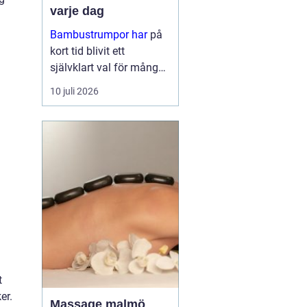
varje dag
Bambustrumpor har
på
kort tid blivit ett
självklart val för många
som vill kombinera
10 juli 2026
komfort, funktion och
omtanke om miljön. För
den so...
t
er.
Massage malmö