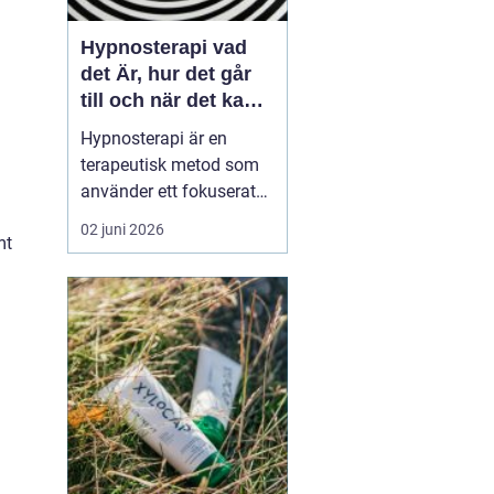
Hypnosterapi vad
det Är, hur det går
till och när det kan
hjälpa
Hypnosterapi är en
terapeutisk metod som
använder ett fokuserat
och avslappnat
02 juni 2026
mt
sinnestillstånd för att
påverka mönster i det
undermedvetna. Genom
att kombinera
samtalsterapi med
hypnos kan människor
förändra reaktioner,
känslor och beteenden
som läng...