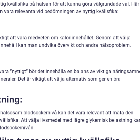
ttig kvällsfika på hälsan för att kunna göra välgrundade val. Här
 vara relevanta vid bedömningen av nyttig kvällsfika:
 viktigt att vara medveten om kaloriinnehållet. Genom att välja
iinnehåll kan man undvika övervikt och andra hälsoproblem.
 vara ”nyttigt” bör det innehålla en balans av viktiga näringsämn
neraler. Det är viktigt att välja alternativ som ger en bra
tning:
n hälsosam blodsockernivå kan det vara relevant att mäta den
vällsfika. Att välja livsmedel med lägre glykemisk belastning ka
 blodsockernivån.