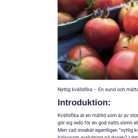
Nyttig kvällsfika – En sund och mätt
Introduktion:
Kvällsfika är en måltid som är av st
gör sig redo för en god natts sömn el
Men vad innebär egentligen ”nyttig kvä
hälsosam avslutning på dagen? I denn