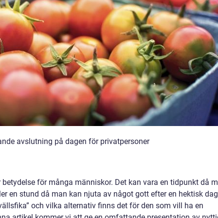
ande avslutning på dagen för privatpersoner
or betydelse för många människor. Det kan vara en tidpunkt då 
ler en stund då man kan njuta av något gott efter en hektisk dag
llsfika” och vilka alternativ finns det för den som vill ha en
a artikel kommer vi att ge en omfattande presentation av nytti