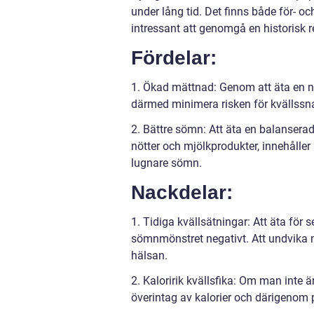
under lång tid. Det finns både för- oc
intressant att genomgå en historisk r
Fördelar:
1. Ökad mättnad: Genom att äta en ny
därmed minimera risken för kvällssn
2. Bättre sömn: Att äta en balansera
nötter och mjölkprodukter, innehåller
lugnare sömn.
Nackdelar:
1. Tidiga kvällsätningar: Att äta för
sömnmönstret negativt. Att undvika m
hälsan.
2. Kaloririk kvällsfika: Om man inte ä
överintag av kalorier och därigenom po