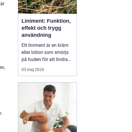
 är
Liniment: Funktion,
effekt och trygg
användning
Ett liniment är en kräm
eller lotion som smörjs
på huden för att lindra
muskelvärk, stelhet och
en,
03 maj 2026
ibland också ledbesvär.
Effekten bygger ofta på
ämnen som stimulerar
blodcirkulationen och
påve...
n