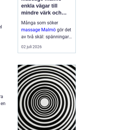
enkla vägar till
mindre värk och
mer energi
Många som söker
l
massage Malmö
gör det
av två skäl: spänningar
och smärta har blivit för
02 juli 2026
mycket, eller behovet av
återhämtning har vuxit
sig starkare än
vardagens tempo.
Samtidigt kan utbudet
kän...
ra
 en