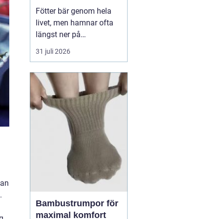
Fötter bär genom hela
livet, men hamnar ofta
längst ner på
prioriteringslistan.
31 juli 2026
Många söker hjälp först
när smärtan redan
påverkar vardagen.
Samtidigt visar
erfarenhet från
fotvårdskliniker i och
omkring Örebro att
regelbunden fotvård kan
förebygga e...
man
.
Bambustrumpor för
maximal komfort
g