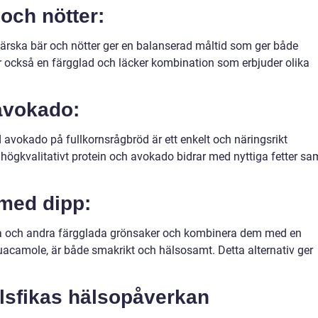
och nötter:
färska bär och nötter ger en balanserad måltid som ger både
 är också en färgglad och läcker kombination som erbjuder olika
avokado:
vokado på fullkornsrågbröd är ett enkelt och näringsrikt
ll högkvalitativt protein och avokado bidrar med nyttiga fetter sa
med dipp:
ika och andra färgglada grönsaker och kombinera dem med en
acamole, är både smakrikt och hälsosamt. Detta alternativ ger
llsfikas hälsopåverkan