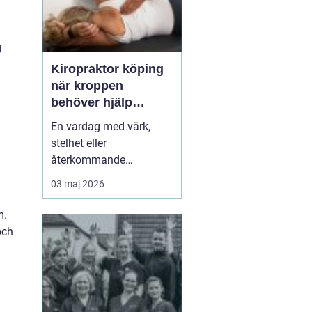
g
Kiropraktor köping
när kroppen
behöver hjälp
tillbaka
En vardag med värk,
stelhet eller
återkommande
huvudvärk tär på både
03 maj 2026
ork och humör. Många
går länge med sina
m.
besvär och tänker att det
och
går nog över. Ofta gör
det inte det. En
legitimerad kiropraktor
kan hjälpa kroppen att
återfå rörlighet, minska