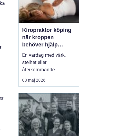
aka
Kiropraktor köping
när kroppen
behöver hjälp
r
tillbaka
En vardag med värk,
stelhet eller
återkommande
huvudvärk tär på både
03 maj 2026
ork och humör. Många
går länge med sina
er
besvär och tänker att det
går nog över. Ofta gör
det inte det. En
legitimerad kiropraktor
kan hjälpa kroppen att
.
återfå rörlighet, minska