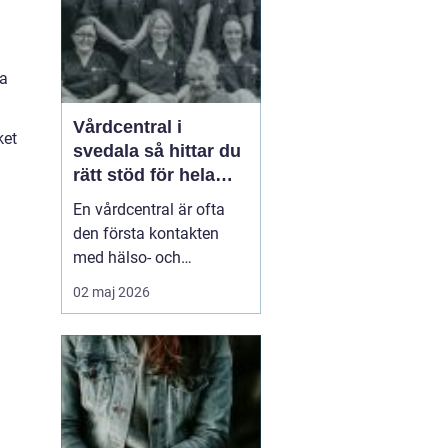
smä...
ga
Vårdcentral i
ket
svedala så hittar du
rätt stöd för hela
familjen
En vårdcentral är ofta
den första kontakten
med hälso- och
sjukvården. För många i
02 maj 2026
Svedala handlar valet
om att hitta en trygg
plats där både barn,
vuxna och äldre får hjälp
under samma tak. I en
tid med högt tempo och