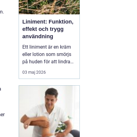
n.
Liniment: Funktion,
effekt och trygg
användning
Ett liniment är en kräm
eller lotion som smörjs
på huden för att lindra
muskelvärk, stelhet och
03 maj 2026
ibland också ledbesvär.
Effekten bygger ofta på
a
ämnen som stimulerar
blodcirkulationen och
påve...
a
mer