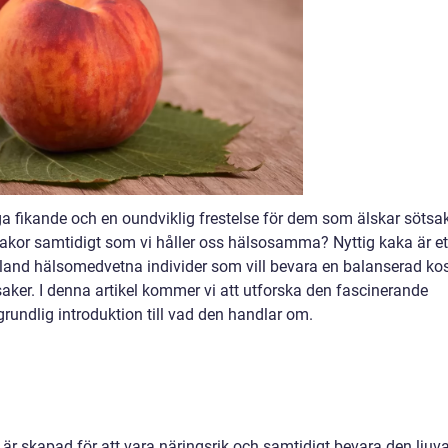
ga fikande och en oundviklig frestelse för dem som älskar sötsak
akor samtidigt som vi håller oss hälsosamma? Nyttig kaka är et
land hälsomedvetna individer som vill bevara en balanserad ko
saker. I denna artikel kommer vi att utforska den fascinerande
grundlig introduktion till vad den handlar om.
är skapad för att vara näringsrik och samtidigt bevara den ljuv