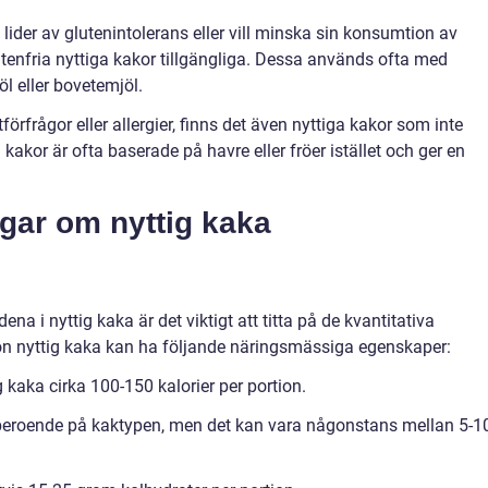
 lider av glutenintolerans eller vill minska sin konsumtion av
lutenfria nyttiga kakor tillgängliga. Dessa används ofta med
l eller bovetemjöl.
förfrågor eller allergier, finns det även nyttiga kakor som inte
 kakor är ofta baserade på havre eller fröer istället och ger en
ngar om nyttig kaka
ena i nyttig kaka är det viktigt att titta på de kvantitativa
on nyttig kaka kan ha följande näringsmässiga egenskaper:
g kaka cirka 100-150 kalorier per portion.
 beroende på kaktypen, men det kan vara någonstans mellan 5-1