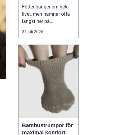
Fötter bär genom hela
livet, men hamnar ofta
längst ner på
prioriteringslistan.
31 juli 2026
Många söker hjälp först
när smärtan redan
påverkar vardagen.
Samtidigt visar
erfarenhet från
fotvårdskliniker i och
omkring Örebro att
regelbunden fotvård kan
förebygga e...
Bambustrumpor för
maximal komfort