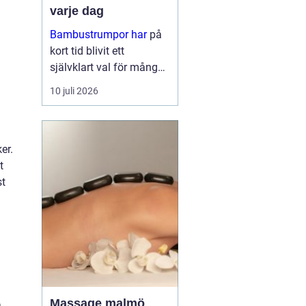
varje dag
Bambustrumpor har
på
kort tid blivit ett
självklart val för många
som vill kombinera
10 juli 2026
komfort, funktion och
omtanke om miljön. För
den so...
er.
t
st
Massage malmö
a