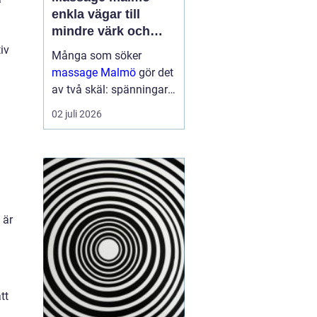
enkla vägar till
mindre värk och
mer energi
iv
Många som söker
massage Malmö
gör det
av två skäl: spänningar
och smärta har blivit för
02 juli 2026
mycket, eller behovet av
återhämtning har vuxit
sig starkare än
vardagens tempo.
Samtidigt kan utbudet
kän...
 är
tt