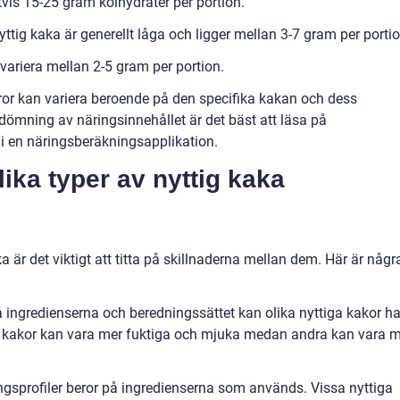
tvis 15-25 gram kolhydrater per portion.
yttig kaka är generellt låga och ligger mellan 3-7 gram per portio
 variera mellan 2-5 gram per portion.
iffror kan variera beroende på den specifika kakan och dess
edömning av näringsinnehållet är det bäst att läsa på
 i en näringsberäkningsapplikation.
lika typer av nyttig kaka
ka är det viktigt att titta på skillnaderna mellan dem. Här är någr
ingredienserna och beredningssättet kan olika nyttiga kakor h
a kakor kan vara mer fuktiga och mjuka medan andra kan vara 
ringsprofiler beror på ingredienserna som används. Vissa nyttiga