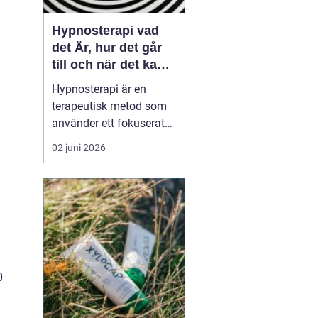
Hypnosterapi vad
det Är, hur det går
till och när det kan
hjälpa
Hypnosterapi är en
terapeutisk metod som
använder ett fokuserat
och avslappnat
02 juni 2026
sinnestillstånd för att
påverka mönster i det
undermedvetna. Genom
att kombinera
samtalsterapi med
hypnos kan människor
förändra reaktioner,
känslor och beteenden
0
som läng...