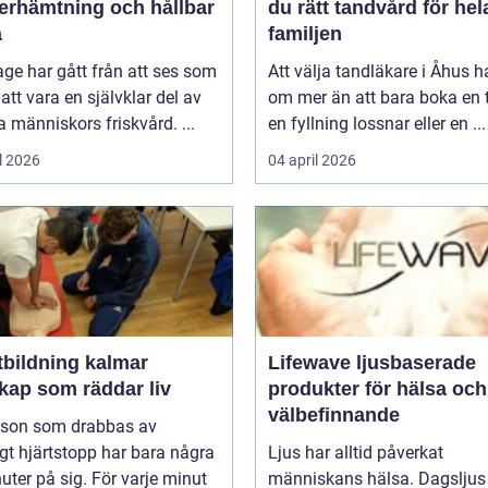
återhämtning och hållbar
du rätt tandvård för hel
a
familjen
ge har gått från att ses som
Att välja tandläkare i Åhus h
l att vara en självklar del av
om mer än att bara boka en t
människors friskvård. ...
en fyllning lossnar eller en ...
l 2026
04 april 2026
tbildning kalmar
Lifewave ljusbaserade
kap som räddar liv
produkter för hälsa och
välbefinnande
rson som drabbas av
igt hjärtstopp har bara några
Ljus har alltid påverkat
uter på sig. För varje minut
människans hälsa. Dagsljus 