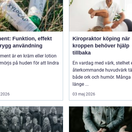
ent: Funktion, effekt
Kiropraktor köping när
trygg användning
kroppen behöver hjälp
tillbaka
niment är en kräm eller lotion
örjs på huden för att lindra
En vardag med värk, stelhet e
återkommande huvudvärk tä
både ork och humör. Många 
länge ...
 2026
03 maj 2026