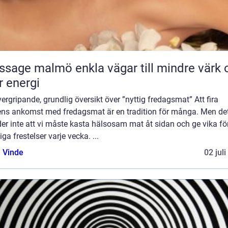
almö enkla vägar till mindre värk och
 energi
ergripande, grundlig översikt över ”nyttig fredagsmat” Att fira
ens ankomst med fredagsmat är en tradition för många. Men de
er inte att vi måste kasta hälsosam mat åt sidan och ge vika fö
iga frestelser varje vecka. ...
 Vinde
02 jul