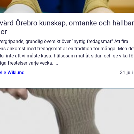
rebro kunskap, omtanke och hållbara
ter
ergripande, grundlig översikt över ”nyttig fredagsmat” Att fira
ens ankomst med fredagsmat är en tradition för många. Men de
er inte att vi måste kasta hälsosam mat åt sidan och ge vika fö
iga frestelser varje vecka. ...
elle Wiklund
31 jul