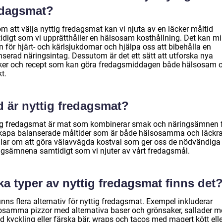
edagsmat?
m att välja nyttig fredagsmat kan vi njuta av en läcker måltid
idigt som vi upprätthåller en hälsosam kosthållning. Det kan m
n för hjärt- och kärlsjukdomar och hjälpa oss att bibehålla en
nserad näringsintag. Dessutom är det ett sätt att utforska nya
er och recept som kan göra fredagsmiddagen både hälsosam 
t.
d är nyttig fredagsmat?
ig fredagsmat är mat som kombinerar smak och näringsämnen 
skapa balanserade måltider som är både hälsosamma och läckra
lar om att göra välavvägda kostval som ger oss de nödvändiga
ngsämnena samtidigt som vi njuter av vårt fredagsmål.
ka typer av nyttig fredagsmat finns det
inns flera alternativ för nyttig fredagsmat. Exempel inkluderar
osamma pizzor med alternativa baser och grönsaker, sallader 
ad kyckling eller färska bär, wraps och tacos med magert kött ell