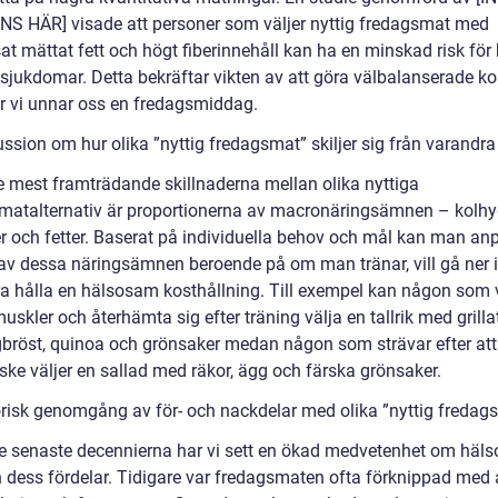
S HÄR] visade att personer som väljer nyttig fredagsmat med
t mättat fett och högt fiberinnehåll kan ha en minskad risk för h
lsjukdomar. Detta bekräftar vikten av att göra välbalanserade ko
r vi unnar oss en fredagsmiddag.
ssion om hur olika ”nyttig fredagsmat” skiljer sig från varandra
e mest framträdande skillnaderna mellan olika nyttiga
matalternativ är proportionerna av macronäringsämnen – kolhyd
er och fetter. Baserat på individuella behov och mål kan man an
 av dessa näringsämnen beroende på om man tränar, vill gå ner i
ara hålla en hälsosam kosthållning. Till exempel kan någon som v
skler och återhämta sig efter träning välja en tallrik med grilla
gbröst, quinoa och grönsaker medan någon som strävar efter att 
ske väljer en sallad med räkor, ägg och färska grönsaker.
orisk genomgång av för- och nackdelar med olika ”nyttig fredag
e senaste decennierna har vi sett en ökad medvetenhet om häl
 dess fördelar. Tidigare var fredagsmaten ofta förknippad med 