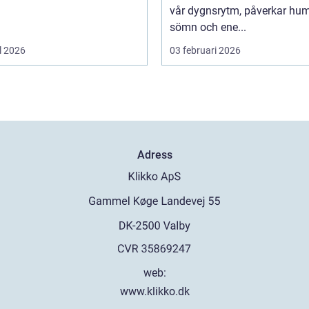
vår dygnsrytm, påverkar hum
sömn och ene...
l 2026
03 februari 2026
Adress
web:
www.klikko.dk