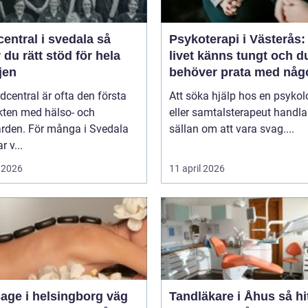
entral i svedala så
Psykoterapi i Västerås:
r du rätt stöd för hela
livet känns tungt och d
jen
behöver prata med någ
dcentral är ofta den första
Att söka hjälp hos en psykol
kten med hälso- och
eller samtalsterapeut handla
ården. För många i Svedala
sällan om att vara svag....
r v...
 2026
11 april 2026
ge i helsingborg väg
Tandläkare i Åhus så hittar