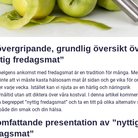
vergripande, grundlig översikt ö
tig fredagsmat”
a helgens ankomst med fredagsmat är en tradition för många. Me
 inte att vi måste kasta hälsosam mat åt sidan och ge vika för o
er varje vecka. Istället kan vi njuta av en härlig och näringsrik
åltid utan att diktera över våra kostval. I denna artikel kommer 
 begreppet ”nyttig fredagsmat” och ta en titt på olika alternati
både din smak och din hälsa.
mfattande presentation av ”nytti
dagsmat”