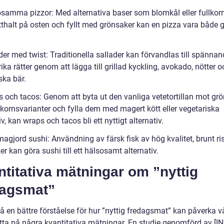
osamma pizzor: Med alternativa baser som blomkål eller fullkor
etthalt på osten och fyllt med grönsaker kan en pizza vara både 
der med twist: Traditionella sallader kan förvandlas till spänna
ika rätter genom att lägga till grillad kyckling, avokado, nötter o
rska bär.
s och tacos: Genom att byta ut den vanliga vetetortillan mot gr
llkornsvarianter och fylla dem med magert kött eller vegetariska
iv, kan wraps och tacos bli ett nyttigt alternativ.
agjord sushi: Användning av färsk fisk av hög kvalitet, brunt ri
r kan göra sushi till ett hälsosamt alternativ.
titativa mätningar om ”nyttig
dagsmat”
få en bättre förståelse för hur ”nyttig fredagsmat” kan påverka v
titta på några kvantitativa mätningar. En studie genomförd av [