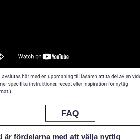
n avslutas här med en uppmaning till läsaren att ta del av en vi
er specifika instruktioner, recept eller inspiration för nyttig
mat.)
FAQ
 är fördelarna med att välja nyttig