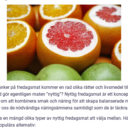
änker på fredagsmat kommer en rad olika rätter och livsmedel till
 gör egentligen maten ”nyttig”? Nyttig fredagsmat är ett konce
 om att kombinera smak och näring för att skapa balanserade m
 oss de nödvändiga näringsämnena samtidigt som de är läckra
s en mängd olika typer av nyttig fredagsmat att välja mellan. Hä
pulära alternativ: