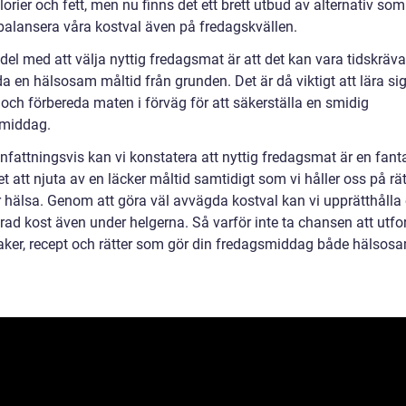
lorier och fett, men nu finns det ett brett utbud av alternativ som
 balansera våra kostval även på fredagskvällen.
el med att välja nyttig fredagsmat är att det kan vara tidskräva
a en hälsosam måltid från grunden. Det är då viktigt att lära si
 och förbereda maten i förväg för att säkerställa en smidig
middag.
attningsvis kan vi konstatera att nyttig fredagsmat är en fant
t att njuta av en läcker måltid samtidigt som vi håller oss på rä
 hälsa. Genom att göra väl avvägda kostval kan vi upprätthålla
rad kost även under helgerna. Så varför inte ta chansen att utfo
ker, recept och rätter som gör din fredagsmiddag både hälsos