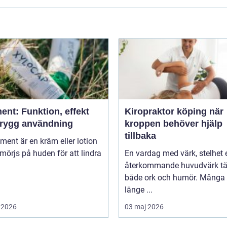
ent: Funktion, effekt
Kiropraktor köping när
trygg användning
kroppen behöver hjälp
tillbaka
niment är en kräm eller lotion
örjs på huden för att lindra
En vardag med värk, stelhet e
återkommande huvudvärk tä
både ork och humör. Många 
länge ...
 2026
03 maj 2026