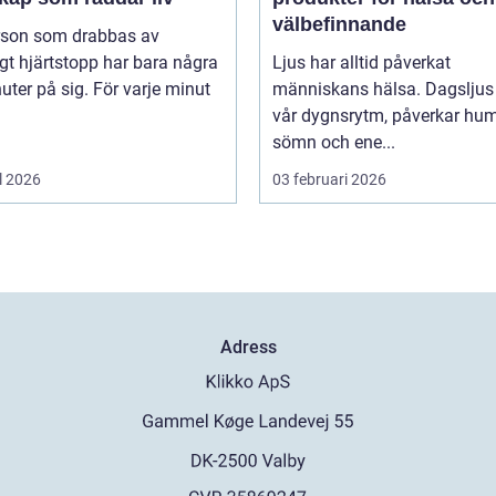
välbefinnande
rson som drabbas av
igt hjärtstopp har bara några
Ljus har alltid påverkat
uter på sig. För varje minut
människans hälsa. Dagsljus 
vår dygnsrytm, påverkar hum
sömn och ene...
l 2026
03 februari 2026
Adress