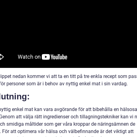
lippet nedan kommer vi att ta en titt på tre enkla recept som pas
för personer som är i behov av nyttig enkel mat i sin vardag.
utning:
 nyttig enkel mat kan vara avgörande för att bibehålla en hälso
. Genom att välja rätt ingredienser och tillagningstekniker kan vi 
och smidiga måltider som ger våra kroppar de näringsämnen de
 För att optimera vår hälsa och välbefinnande är det viktigt att