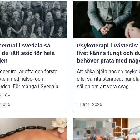
entral i svedala så
Psykoterapi i Västerås:
r du rätt stöd för hela
livet känns tungt och d
jen
behöver prata med någ
dcentral är ofta den första
Att söka hjälp hos en psykol
kten med hälso- och
eller samtalsterapeut handla
ården. För många i Svedala
sällan om att vara svag....
r v...
 2026
11 april 2026