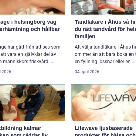
ge i helsingborg väg
Tandläkare i Åhus så hittar
återhämtning och hållbar
du rätt tandvård för hel
a
familjen
ge har gått från att ses som
Att välja tandläkare i Åhus h
l att vara en självklar del av
om mer än att bara boka en t
människors friskvård. ...
en fyllning lossnar eller en ...
l 2026
04 april 2026
tbildning kalmar
Lifewave ljusbaserade
kap som räddar liv
produkter för hälsa och