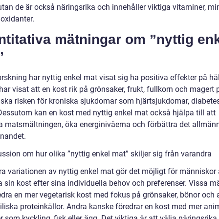
 utan de är också näringsrika och innehåller viktiga vitaminer, mi
oxidanter.
titativa mätningar om ”nyttig en
”
orskning har nyttig enkel mat visat sig ha positiva effekter på hä
har visat att en kost rik på grönsaker, frukt, fullkorn och magert 
ska risken för kroniska sjukdomar som hjärtsjukdomar, diabete
Dessutom kan en kost med nyttig enkel mat också hjälpa till att
ra matsmältningen, öka energinivåerna och förbättra det allmän
nnandet.
ssion om hur olika ”nyttig enkel mat” skiljer sig från varandra
a variationen av nyttig enkel mat gör det möjligt för människor 
 sin kost efter sina individuella behov och preferenser. Vissa m
edra en mer vegetarisk kost med fokus på grönsaker, bönor och 
iliska proteinkällor. Andra kanske föredrar en kost med mer ani
r som kyckling, fisk eller ägg. Det viktiga är att välja näringsrika