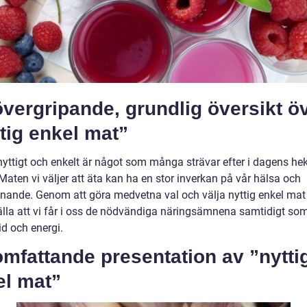
vergripande, grundlig översikt ö
tig enkel mat”
 nyttigt och enkelt är något som många strävar efter i dagens he
. Maten vi väljer att äta kan ha en stor inverkan på vår hälsa och
nnande. Genom att göra medvetna val och välja nyttig enkel mat
älla att vi får i oss de nödvändiga näringsämnena samtidigt som
id och energi.
mfattande presentation av ”nytti
el mat”