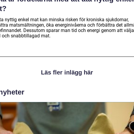
t?
äta nyttig enkel mat kan minska risken för kroniska sjukdomar,
ättra matsmältningen, öka energinivåerna och förbättra det all
efinnandet. Dessutom sparar man tid och energi genom att välja
l och snabbtillagad mat.
Läs fler inlägg här
 nyheter