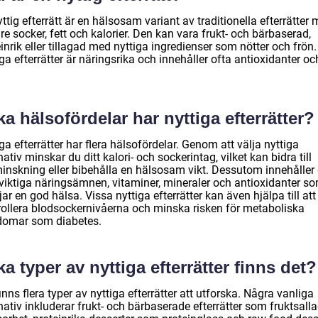
ttig efterrätt är en hälsosam variant av traditionella efterrätter
e socker, fett och kalorier. Den kan vara frukt- och bärbaserad,
inrik eller tillagad med nyttiga ingredienser som nötter och frön.
ga efterrätter är näringsrika och innehåller ofta antioxidanter oc
ka hälsofördelar har nyttiga efterrätter?
ga efterrätter har flera hälsofördelar. Genom att välja nyttiga
nativ minskar du ditt kalori- och sockerintag, vilket kan bidra till
minskning eller bibehålla en hälsosam vikt. Dessutom innehåller
 viktiga näringsämnen, vitaminer, mineraler och antioxidanter s
ar en god hälsa. Vissa nyttiga efterrätter kan även hjälpa till att
rollera blodsockernivåerna och minska risken för metaboliska
domar som diabetes.
ka typer av nyttiga efterrätter finns det?
inns flera typer av nyttiga efterrätter att utforska. Några vanliga
nativ inkluderar frukt- och bärbaserade efterrätter som fruktsall