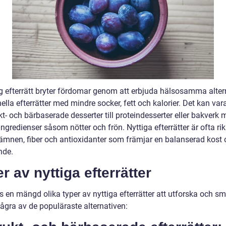
g efterrätt bryter fördomar genom att erbjuda hälsosamma alterna
nella efterrätter med mindre socker, fett och kalorier. Det kan vara
kt- och bärbaserade desserter till proteindesserter eller bakverk
ingredienser såsom nötter och frön. Nyttiga efterrätter är ofta ri
ämnen, fiber och antioxidanter som främjar en balanserad kost
nde.
r av nyttiga efterrätter
s en mängd olika typer av nyttiga efterrätter att utforska och s
några av de populäraste alternativen: