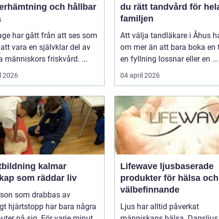
återhämtning och hållbar
du rätt tandvård för hel
a
familjen
ge har gått från att ses som
Att välja tandläkare i Åhus h
l att vara en självklar del av
om mer än att bara boka en t
människors friskvård. ...
en fyllning lossnar eller en ...
l 2026
04 april 2026
tbildning kalmar
Lifewave ljusbaserade
kap som räddar liv
produkter för hälsa och
välbefinnande
rson som drabbas av
igt hjärtstopp har bara några
Ljus har alltid påverkat
uter på sig. För varje minut
människans hälsa. Dagsljus 