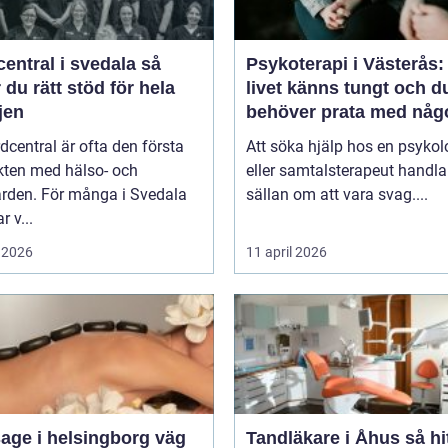
entral i svedala så
Psykoterapi i Västerås:
r du rätt stöd för hela
livet känns tungt och d
jen
behöver prata med någ
dcentral är ofta den första
Att söka hjälp hos en psykol
kten med hälso- och
eller samtalsterapeut handla
ården. För många i Svedala
sällan om att vara svag....
r v...
 2026
11 april 2026
ge i helsingborg väg
Tandläkare i Åhus så hittar