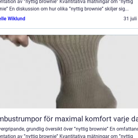
ntation av ”nyttig brownie” Kvantitativa mätningar om ”nyttig
ie” En diskussion om hur olika ”nyttig brownie” skiljer sig...
elle Wiklund
31 jul
bustrumpor för maximal komfort varje d
ergripande, grundlig översikt över ”nyttig brownie” En omfattan
ntation av ”nyttig brownie” Kvantitativa mätningar om ”nyttig