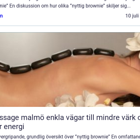
ie” En diskussion om hur olika ”nyttig brownie” skiljer sig...
n
10 jul
almö enkla vägar till mindre värk och
 energi
ergripande, grundlig översikt över ”nyttig brownie” En omfattan