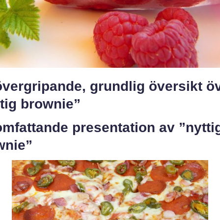
vergripande, grundlig översikt ö
tig brownie”
mfattande presentation av ”nytti
wnie”