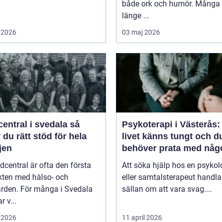
både ork och humör. Många 
länge ...
 2026
03 maj 2026
entral i svedala så
Psykoterapi i Västerås:
r du rätt stöd för hela
livet känns tungt och d
jen
behöver prata med någ
dcentral är ofta den första
Att söka hjälp hos en psykol
kten med hälso- och
eller samtalsterapeut handla
ården. För många i Svedala
sällan om att vara svag....
r v...
 2026
11 april 2026