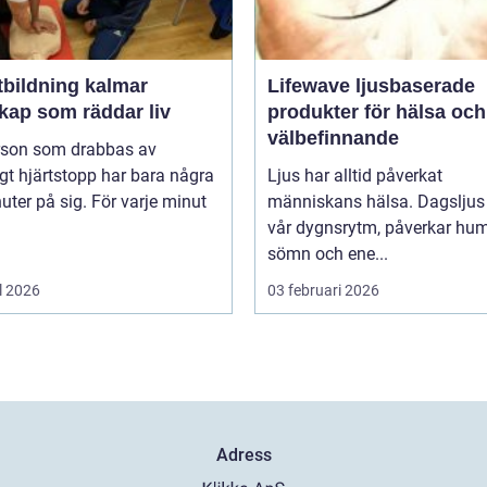
tbildning kalmar
Lifewave ljusbaserade
kap som räddar liv
produkter för hälsa och
välbefinnande
rson som drabbas av
igt hjärtstopp har bara några
Ljus har alltid påverkat
uter på sig. För varje minut
människans hälsa. Dagsljus 
vår dygnsrytm, påverkar hum
sömn och ene...
l 2026
03 februari 2026
Adress