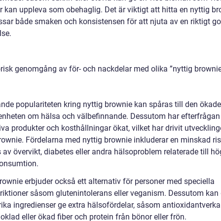
 kan uppleva som obehaglig. Det är viktigt att hitta en nyttig b
sar både smaken och konsistensen för att njuta av en riktigt g
lse.
orisk genomgång av för- och nackdelar med olika ”nyttig browni
nde populariteten kring nyttig brownie kan spåras till den ökade
nheten om hälsa och välbefinnande. Dessutom har efterfrågan
iva produkter och kosthållningar ökat, vilket har drivit utvecklin
rownie. Fördelarna med nyttig brownie inkluderar en minskad risk
av övervikt, diabetes eller andra hälsoproblem relaterade till hö
onsumtion.
rownie erbjuder också ett alternativ för personer med speciella
triktioner såsom glutenintolerans eller veganism. Dessutom kan
rika ingredienser ge extra hälsofördelar, såsom antioxidantverka
klad eller ökad fiber och protein från bönor eller frön.