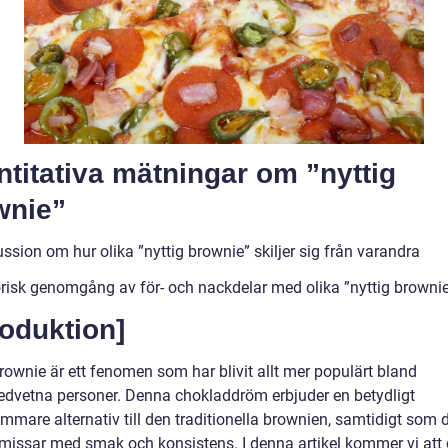
titativa mätningar om ”nyttig
wnie”
ssion om hur olika ”nyttig brownie” skiljer sig från varandra
orisk genomgång av för- och nackdelar med olika ”nyttig browni
roduktion]
rownie är ett fenomen som har blivit allt mer populärt bland
dvetna personer. Denna chokladdröm erbjuder en betydligt
mare alternativ till den traditionella brownien, samtidigt som d
issar med smak och konsistens. I denna artikel kommer vi att 