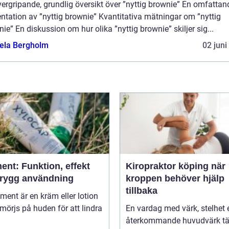
ergripande, grundlig översikt över ”nyttig brownie” En omfattan
ntation av ”nyttig brownie” Kvantitativa mätningar om ”nyttig
ie” En diskussion om hur olika ”nyttig brownie” skiljer sig...
ela Bergholm
02 juni
ent: Funktion, effekt
Kiropraktor köping när
trygg användning
kroppen behöver hjälp
tillbaka
niment är en kräm eller lotion
örjs på huden för att lindra
En vardag med värk, stelhet e
återkommande huvudvärk tä