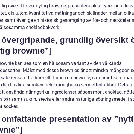
lig översikt över nyttig brownie, presentera olika typer och dess
tet, diskutera kvantitativa mätningar och skillnader mellan olika
er samt även ge en historisk genomgång av för- och nackdelar
hälsosamma chokladbakverk.
 övergripande, grundlig översikt 
tig brownie”]
brownie kan ses som en hälsosam variant av den välkända
desserten. Målet med dessa brownies är att minska mängden so
 kalorier som traditionellt finns i en brownie, samtidigt som man
r den ljuvliga smaken och krämigheten som eftertraktas. Detta 
tt använda näringsrika ingredienser såsom mörk choklad, nötter
h bär samt sukrin, stevia eller andra naturliga sötningsmedel i st
at socker.
 omfattande presentation av ”nytt
wnie”]