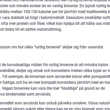
lorier och mindre socker än en vanlig brownie. En typisk nyttig 
hålla mellan 100-150 kalorier per bit jämfört med traditionella 
 vara dubbelt så högt i kaloriinnehåll. Dessutom innehåller nytt
ofta mer protein och fiber, vilket kan hjälpa till att hålla oss mät
ch bidra till en bättre matsmältning.
ssion om hur olika ”nyttig brownie” skiljer sig från varandra
t de huvudsakliga målen för nyttig brownie är att minska kalori-
nehållet, skiljer sig smak och konsistens mellan olika typer av n
. Till exempel, de brownies som använder bönor eller pumpaköt
r fuktiga och ha en mer kompakt konsistens jämfört med en trad
. Vegan brownies kan vara lite mer ”kladdiga” på grund av de
tiva bindemedel som används.
smedlet som används kan också påverka smaken. Vissa naturl
smedel såsom sukrin eller stevia kan ge en viss bismak som vis