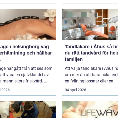
ge i helsingborg väg
Tandläkare i Åhus så hittar
återhämtning och hållbar
du rätt tandvård för hel
a
familjen
ge har gått från att ses som
Att välja tandläkare i Åhus h
l att vara en självklar del av
om mer än att bara boka en t
människors friskvård. ...
en fyllning lossnar eller en ...
l 2026
04 april 2026