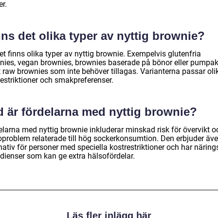
r.
ns det olika typer av nyttig brownie?
et finns olika typer av nyttig brownie. Exempelvis glutenfria
nies, vegan brownies, brownies baserade på bönor eller pumpak
 raw brownies som inte behöver tillagas. Varianterna passar oli
restriktioner och smakpreferenser.
d är fördelarna med nyttig brownie?
elarna med nyttig brownie inkluderar minskad risk för övervikt o
oproblem relaterade till hög sockerkonsumtion. Den erbjuder äve
nativ för personer med speciella kostrestriktioner och har näring
edienser som kan ge extra hälsofördelar.
Läs fler inlägg här