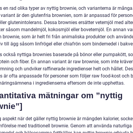
s en rad olika typer av nyttig brownie, och varianterna är många
 variant är den glutenfria brownien, som är anpassad för perso
eller glutenintolerans. Dessa brownies ersätter vetemjöl med alte
ter såsom mandelmjöl, kokosmjöl eller bovetemjöl. En annan van
n brownie, som är helt fri från animaliska produkter och använd
iv till ägg såsom linfrögel eller chiafrön som bindemedel i bakve
ns också nyttiga brownies baserade på bönor eller pumpakött, s
otein och fiber. En annan variant är raw brownie, som inte kräve
mning och undviker raffinerade ingredienser helt och hållet. De
s är ofta anpassade för personer som följer raw food-kost och b
näringsämnena i ingredienserna eftersom de inte upphettas.
antitativa mätningar om ”nyttig
wnie”]
g aspekt när det gäller nyttig brownie är mängden kalorier, socke
jämförelse med traditionell brownie. Genom att använda naturliga
smedel och hälsosamma fettkällor, kan nyttig brownie erbjuda b