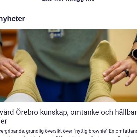
 nyheter
rebro kunskap, omtanke och hållbara
ter
ergripande, grundlig översikt över ”nyttig brownie” En omfattan