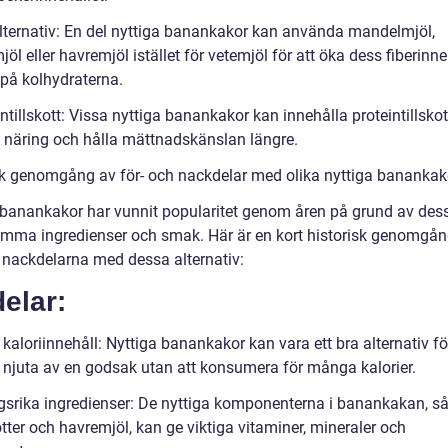
lternativ: En del nyttiga banankakor kan använda mandelmjöl,
öl eller havremjöl istället för vetemjöl för att öka dess fiberinn
på kolhydraterna.
ntillskott: Vissa nyttiga banankakor kan innehålla proteintillskott
a näring och hålla mättnadskänslan längre.
sk genomgång av för- och nackdelar med olika nyttiga banankak
 banankakor har vunnit popularitet genom åren på grund av des
mma ingredienser och smak. Här är en kort historisk genomgån
h nackdelarna med dessa alternativ:
elar:
kaloriinnehåll: Nyttiga banankakor kan vara ett bra alternativ fö
l njuta av en godsak utan att konsumera för många kalorier.
gsrika ingredienser: De nyttiga komponenterna i banankakan, 
ötter och havremjöl, kan ge viktiga vitaminer, mineraler och