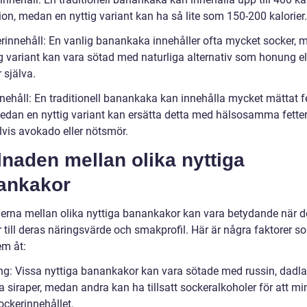
ion, medan en nyttig variant kan ha så lite som 150-200 kalorier.
rinnehåll: En vanlig banankaka innehåller ofta mycket socker,
ig variant kan vara sötad med naturliga alternativ som honung el
 själva.
nehåll: En traditionell banankaka kan innehålla mycket mättat fe
edan en nyttig variant kan ersätta detta med hälsosamma fetter
vis avokado eller nötsmör.
lnaden mellan olika nyttiga
ankakor
derna mellan olika nyttiga banankakor kan vara betydande när d
till deras näringsvärde och smakprofil. Här är några faktorer s
em åt:
ng: Vissa nyttiga banankakor kan vara sötade med russin, dadlar
a siraper, medan andra kan ha tillsatt sockeralkoholer för att mi
ockerinnehållet.