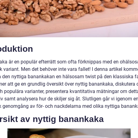
oduktion
ka är en populär efterrätt som ofta förknippas med en ohälso
k variant. Men det behöver inte vara fallet! I denna artikel komme
a den nyttiga banankakan en hälsosam twist på den klassiska fa
er att ge en grundlig översikt över nyttig banankaka, diskutera 
ch populära varianter, presentera kvantitativa mätningar om dett
iv samt analysera hur de skiljer sig åt. Slutligen går vi igenom e
sk genomgång av för- och nackdelarna med olika nyttiga banank
rsikt av nyttig banankaka