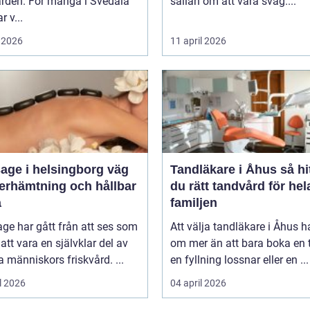
ården. För många i Svedala
sällan om att vara svag....
r v...
 2026
11 april 2026
ge i helsingborg väg
Tandläkare i Åhus så hittar
återhämtning och hållbar
du rätt tandvård för hel
a
familjen
ge har gått från att ses som
Att välja tandläkare i Åhus h
l att vara en självklar del av
om mer än att bara boka en t
människors friskvård. ...
en fyllning lossnar eller en ...
l 2026
04 april 2026