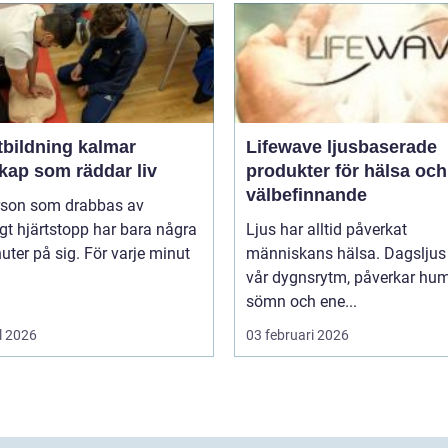
tbildning kalmar
Lifewave ljusbaserade
kap som räddar liv
produkter för hälsa och
välbefinnande
rson som drabbas av
igt hjärtstopp har bara några
Ljus har alltid påverkat
uter på sig. För varje minut
människans hälsa. Dagsljus 
vår dygnsrytm, påverkar hum
sömn och ene...
l 2026
03 februari 2026