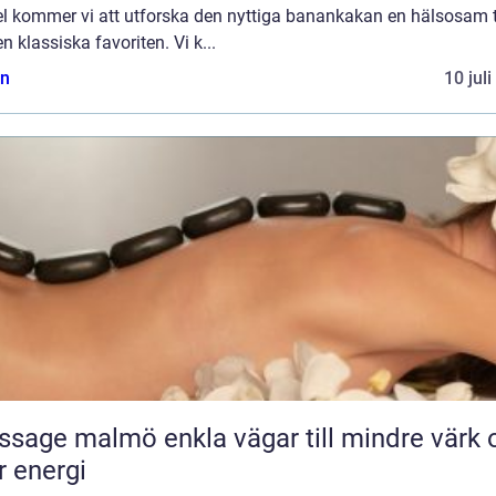
kel kommer vi att utforska den nyttiga banankakan en hälsosam 
n klassiska favoriten. Vi k...
n
10 jul
almö enkla vägar till mindre värk och
 energi