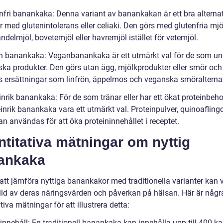
enfri banankaka: Denna variant av banankakan är ett bra alternat
 med glutenintolerans eller celiaki. Den görs med glutenfria mjö
elmjöl, bovetemjöl eller havremjöl istället för vetemjöl.
n banankaka: Veganbanankaka är ett utmärkt val för de som un
ka produkter. Den görs utan ägg, mjölkprodukter eller smör och i
 ersättningar som linfrön, äppelmos och veganska smöralternat
inrik banankaka: För de som tränar eller har ett ökat proteinbeh
inrik banankaka vara ett utmärkt val. Proteinpulver, quinoaflingo
an användas för att öka proteininnehållet i receptet.
titativa mätningar om nyttig
ankaka
tt jämföra nyttiga banankakor med traditionella varianter kan v
bild av deras näringsvärden och påverkan på hälsan. Här är någr
tiva mätningar för att illustrera detta:
innehåll: En traditionell banankaka kan innehålla upp till 400 kal