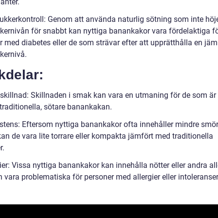
anter.
ukkerkontroll: Genom att använda naturlig sötning som inte höj
kernivån för snabbt kan nyttiga banankakor vara fördelaktiga f
r med diabetes eller de som strävar efter att upprätthålla en jä
kernivå.
kdelar:
killnad: Skillnaden i smak kan vara en utmaning för de som är
traditionella, sötare banankakan.
stens: Eftersom nyttiga banankakor ofta innehåller mindre smö
an de vara lite torrare eller kompakta jämfört med traditionella
r.
ier: Vissa nyttiga banankakor kan innehålla nötter eller andra al
vara problematiska för personer med allergier eller intoleranser