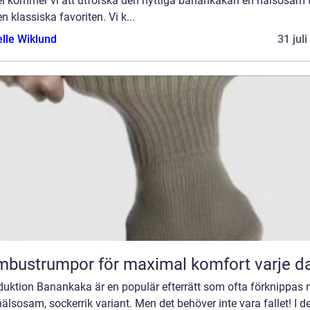
kel kommer vi att utforska den nyttiga banankakan en hälsosam 
n klassiska favoriten. Vi k...
elle Wiklund
31 jul
bustrumpor för maximal komfort varje d
oduktion Banankaka är en populär efterrätt som ofta förknippas
älsosam, sockerrik variant. Men det behöver inte vara fallet! I 