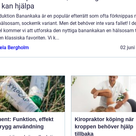
 kan hjälpa
oduktion Banankaka är en populär efterrätt som ofta förknippas
älsosam, sockerrik variant. Men det behöver inte vara fallet! I 
kel kommer vi att utforska den nyttiga banankakan en hälsosam 
n klassiska favoriten. Vi k...
ela Bergholm
02 juni
ent: Funktion, effekt
Kiropraktor köping när
trygg användning
kroppen behöver hjälp
tillbaka