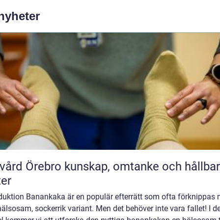
 nyheter
rebro kunskap, omtanke och hållbara
ter
oduktion Banankaka är en populär efterrätt som ofta förknippas
älsosam, sockerrik variant. Men det behöver inte vara fallet! I 