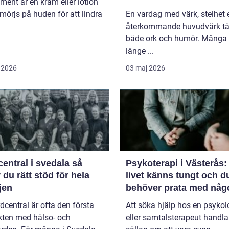
niment är en kräm eller lotion
örjs på huden för att lindra
En vardag med värk, stelhet e
återkommande huvudvärk tä
både ork och humör. Många 
länge ...
 2026
03 maj 2026
entral i svedala så
Psykoterapi i Västerås:
r du rätt stöd för hela
livet känns tungt och d
jen
behöver prata med någ
dcentral är ofta den första
Att söka hjälp hos en psykol
kten med hälso- och
eller samtalsterapeut handla