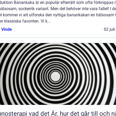
oduktion Banankaka är en populär efterrätt som ofta förknippas
älsosam, sockerrik variant. Men det behöver inte vara fallet! I 
kel kommer vi att utforska den nyttiga banankakan en hälsosam 
n klassiska favoriten. Vi k...
 Vinde
02 jul
 vad det Är, hur det går till och när