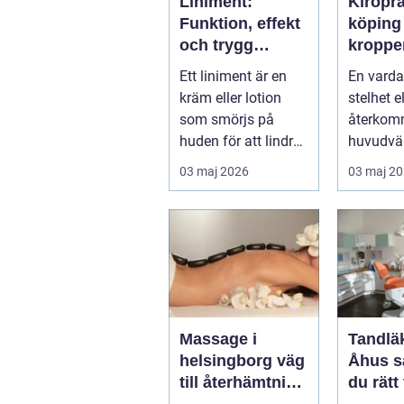
Liniment:
Kiropr
Funktion, effekt
köping nä
och trygg
kroppe
användning
behöve
Ett liniment är en
En varda
tillbaka
kräm eller lotion
stelhet el
som smörjs på
återko
huden för att lindra
huvudvär
mu...
både ork
03 maj 2026
03 maj 2
humör. 
länge ...
Massage i
Tandläk
helsingborg väg
Åhus så hittar
till återhämtning
du rätt
och hållbar
för hel