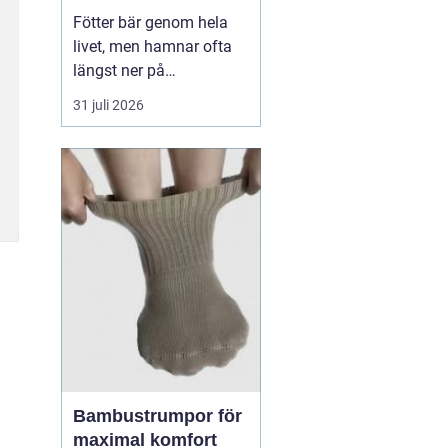
Fötter bär genom hela
livet, men hamnar ofta
längst ner på
prioriteringslistan.
31 juli 2026
Många söker hjälp först
när smärtan redan
påverkar vardagen.
Samtidigt visar
erfarenhet från
fotvårdskliniker i och
omkring Örebro att
regelbunden fotvård kan
förebygga e...
Bambustrumpor för
maximal komfort