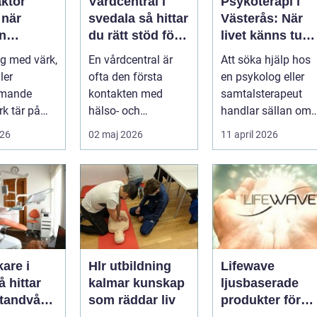
aktor
Vårdcentral i
Psykoterapi i
r
svedala så hittar
Västerås: När
n
du rätt stöd för
livet känns tung
r hjälp
hela familjen
och du behöver
g med värk,
En vårdcentral är
Att söka hjälp hos
prata med
ler
ofta den första
en psykolog eller
någon
mmande
kontakten med
samtalsterapeut
k tär på
hälso- och
handlar sällan om
 och
sjukvården. För
att vara svag....
026
02 maj 2026
11 april 2026
Många går
många i Svedala
handlar v...
are i
Hlr utbildning
Lifewave
kalmar kunskap
ljusbaserade
 tandvård
som räddar liv
produkter för
a familjen
hälsa och