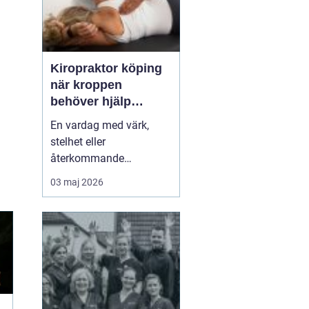
Kiropraktor köping
när kroppen
behöver hjälp
tillbaka
En vardag med värk,
stelhet eller
återkommande
huvudvärk tär på både
03 maj 2026
ork och humör. Många
går länge med sina
besvär och tänker att det
går nog över. Ofta gör
det inte det. En
legitimerad kiropraktor
kan hjälpa kroppen att
återfå rörlighet, minska