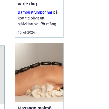
varje dag
Bambustrumpor har
på
kort tid blivit ett
självklart val för många
som vill kombinera
10 juli 2026
komfort, funktion och
omtanke om miljön. För
den so...
Massage malmö