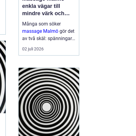
enkla vägar till
mindre värk och
mer energi
Många som söker
massage Malmö
gör det
av två skäl: spänningar
och smärta har blivit för
02 juli 2026
mycket, eller behovet av
återhämtning har vuxit
sig starkare än
vardagens tempo.
Samtidigt kan utbudet
kän...