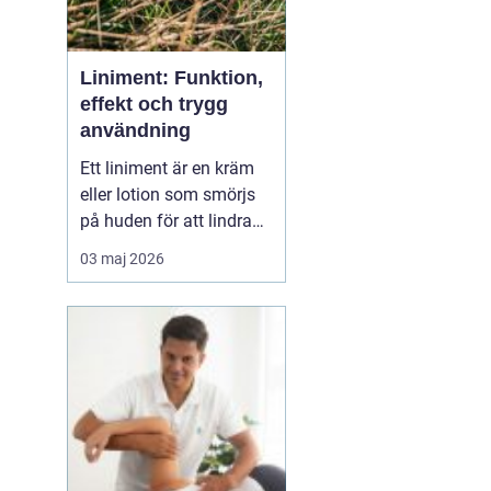
Liniment: Funktion,
effekt och trygg
användning
Ett liniment är en kräm
eller lotion som smörjs
på huden för att lindra
muskelvärk, stelhet och
03 maj 2026
ibland också ledbesvär.
Effekten bygger ofta på
ämnen som stimulerar
blodcirkulationen och
påve...