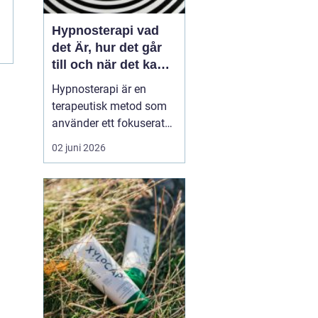
Hypnosterapi vad
det Är, hur det går
till och när det kan
hjälpa
Hypnosterapi är en
terapeutisk metod som
använder ett fokuserat
och avslappnat
02 juni 2026
sinnestillstånd för att
påverka mönster i det
undermedvetna. Genom
att kombinera
samtalsterapi med
hypnos kan människor
förändra reaktioner,
känslor och beteenden
som läng...