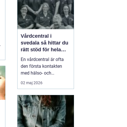
smä...
t
Vårdcentral i
svedala så hittar du
rätt stöd för hela
familjen
En vårdcentral är ofta
den första kontakten
med hälso- och
sjukvården. För många i
02 maj 2026
Svedala handlar valet
om att hitta en trygg
plats där både barn,
vuxna och äldre får hjälp
under samma tak. I en
tid med högt tempo och