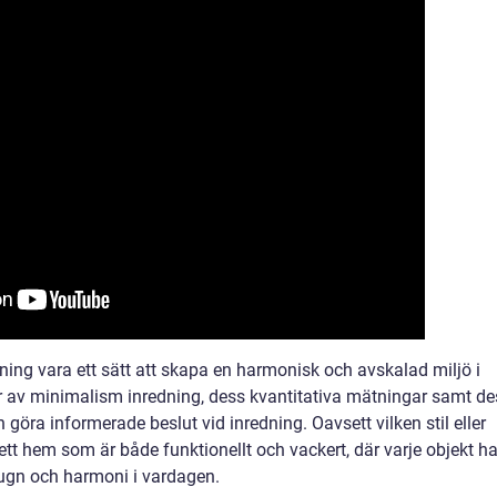
ing vara ett sätt att skapa en harmonisk och avskalad miljö i
r av minimalism inredning, dess kvantitativa mätningar samt de
göra informerade beslut vid inredning. Oavsett vilken stil eller
 ett hem som är både funktionellt och vackert, där varje objekt ha
 lugn och harmoni i vardagen.