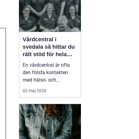
smä...
Vårdcentral i
svedala så hittar du
rätt stöd för hela
familjen
En vårdcentral är ofta
den första kontakten
med hälso- och
sjukvården. För många i
02 maj 2026
Svedala handlar valet
om att hitta en trygg
plats där både barn,
vuxna och äldre får hjälp
under samma tak. I en
tid med högt tempo och