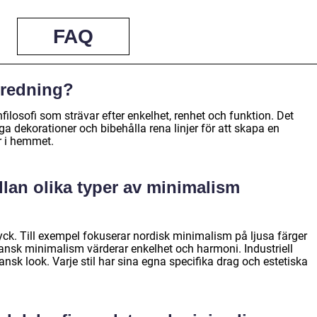
FAQ
nredning?
ilosofi som strävar efter enkelhet, renhet och funktion. Det
ga dekorationer och bibehålla rena linjer för att skapa en
 i hemmet.
llan olika typer av minimalism
tryck. Till exempel fokuserar nordisk minimalism på ljusa färger
ansk minimalism värderar enkelhet och harmoni. Industriell
sk look. Varje stil har sina egna specifika drag och estetiska