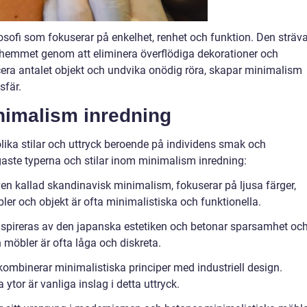
osofi som fokuserar på enkelhet, renhet och funktion. Den sträva
 hemmet genom att eliminera överflödiga dekorationer och
ucera antalet objekt och undvika onödig röra, skapar minimalism
sfär.
nimalism inredning
ika stilar och uttryck beroende på individens smak och
igaste typerna och stilar inom minimalism inredning:
ven kallad skandinavisk minimalism, fokuserar på ljusa färger,
bler och objekt är ofta minimalistiska och funktionella.
nspireras av den japanska estetiken och betonar sparsamhet oc
 möbler är ofta låga och diskreta.
 kombinerar minimalistiska principer med industriell design.
ytor är vanliga inslag i detta uttryck.