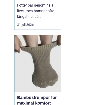
Fötter bär genom hela
livet, men hamnar ofta
längst ner på
prioriteringslistan.
31 juli 2026
Många söker hjälp först
när smärtan redan
påverkar vardagen.
Samtidigt visar
erfarenhet från
fotvårdskliniker i och
omkring Örebro att
regelbunden fotvård kan
förebygga e...
Bambustrumpor för
maximal komfort