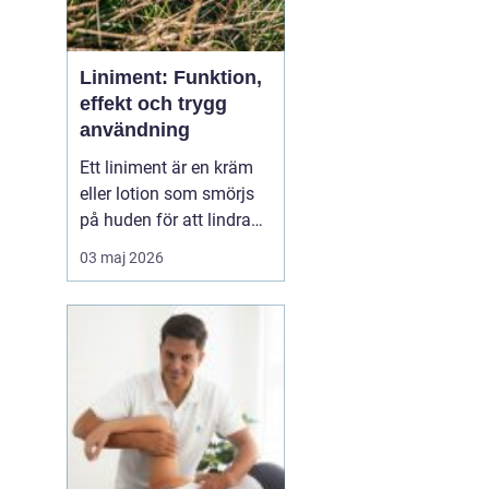
Liniment: Funktion,
effekt och trygg
användning
Ett liniment är en kräm
eller lotion som smörjs
på huden för att lindra
muskelvärk, stelhet och
03 maj 2026
ibland också ledbesvär.
Effekten bygger ofta på
ämnen som stimulerar
blodcirkulationen och
påve...