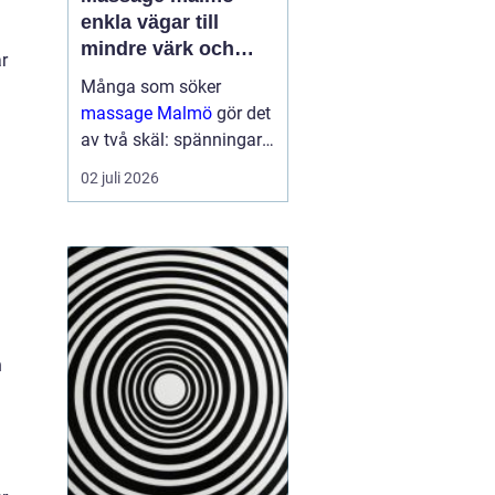
enkla vägar till
mindre värk och
r
mer energi
Många som söker
massage Malmö
gör det
av två skäl: spänningar
och smärta har blivit för
02 juli 2026
mycket, eller behovet av
återhämtning har vuxit
sig starkare än
vardagens tempo.
Samtidigt kan utbudet
kän...
h