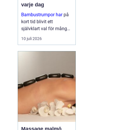
varje dag
Bambustrumpor har
på
kort tid blivit ett
självklart val för många
som vill kombinera
10 juli 2026
komfort, funktion och
omtanke om miljön. För
den so...
Massage malmö