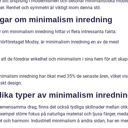
r sitt ursprung i modernismen och betonar minimalistiska möble
er. Renhet och symmetri är viktigt inom denna stil.
ngar om minimalism inredning
r om minimalism inredning hittar vi flera intressanta fakta:
eriörföretaget Modsy, är minimalism inredning en av de mest
tt de föredrar enkelhet och minimalism i sina hem för att skap
minimalism inredning har ökat med 35% de senaste åren, vilket vis
iskt design.
lika typer av minimalism inredni
mensamma drag, finns det också tydliga skillnader mellan oli
 exempel större fokus på naturliga material och ljusa färger, med
 och harmoni. Industriell minimalism å andra sidan, har en mer