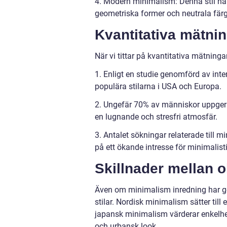
4. Modern minimalism: Denna stil ha
geometriska former och neutrala färg
Kvantitativa mätni
När vi tittar på kvantitativa mätninga
1. Enligt en studie genomförd av int
populära stilarna i USA och Europa.
2. Ungefär 70% av människor uppger a
en lugnande och stresfri atmosfär.
3. Antalet sökningar relaterade till 
på ett ökande intresse för minimalist
Skillnader mellan o
Även om minimalism inredning har ge
stilar. Nordisk minimalism sätter till
japansk minimalism värderar enkelhet
och urbansk look.