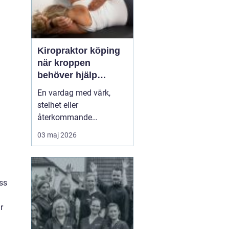
Kiropraktor köping
när kroppen
behöver hjälp
tillbaka
En vardag med värk,
stelhet eller
återkommande
huvudvärk tär på både
03 maj 2026
ork och humör. Många
går länge med sina
besvär och tänker att det
går nog över. Ofta gör
ss
det inte det. En
legitimerad kiropraktor
r
kan hjälpa kroppen att
återfå rörlighet, minska