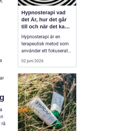
r,
Hypnosterapi vad
det Är, hur det går
till och när det kan
hjälpa
Hypnosterapi är en
terapeutisk metod som
använder ett fokuserat
och avslappnat
a
02 juni 2026
sinnestillstånd för att
påverka mönster i det
ar
undermedvetna. Genom
att kombinera
samtalsterapi med
ng
hypnos kan människor
förändra reaktioner,
ka
känslor och beteenden
an
som läng...
 rå