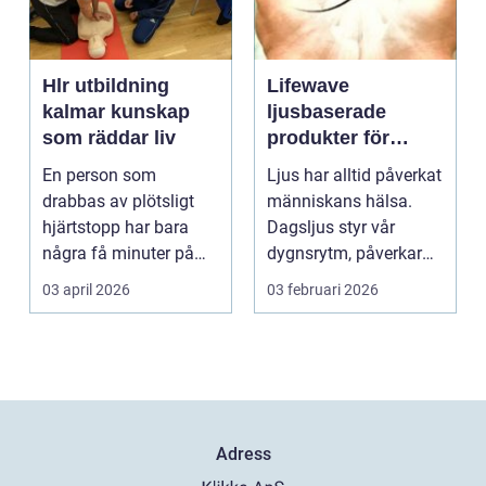
Hlr utbildning
Lifewave
kalmar kunskap
ljusbaserade
som räddar liv
produkter för
hälsa och
En person som
Ljus har alltid påverkat
välbefinnande
drabbas av plötsligt
människans hälsa.
hjärtstopp har bara
Dagsljus styr vår
några få minuter på
dygnsrytm, påverkar
sig. För varje minut
humör, sömn och ene...
03 april 2026
03 februari 2026
utan...
Adress