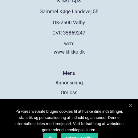
web:
www.klikko.dk
Menu
Annonsering
Om oss
Cookies
På vores website bruges cookies til at huske dine indstillinger,
Kontakta oss
statistik og personalisering af indhold og annoncer. Denne
Sitemap
information deles med tredjepart. Ved fortsat brug af websiden
godkender du cookiepolitikken.