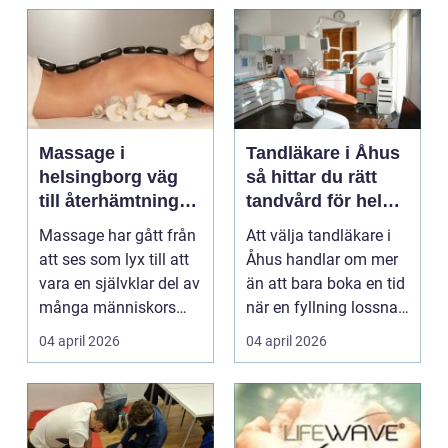
Massage i
Tandläkare i Åhus
helsingborg väg
så hittar du rätt
till återhämtning
tandvård för hela
och hållbar hälsa
familjen
Massage har gått från
Att välja tandläkare i
att ses som lyx till att
Åhus handlar om mer
vara en självklar del av
än att bara boka en tid
många människors
när en fyllning lossnar
friskvård. ...
eller en ...
04 april 2026
04 april 2026