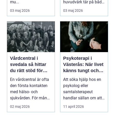
mu...
huvudvärk tär på både
ork och humör. Många
03 maj 2026
03 maj 2026
går länge ...
Vårdcentral i
Psykoterapi i
svedala så hittar
Västerås: När livet
du rätt stöd för
känns tungt och
hela familjen
du behöver prata
En vårdcentral är ofta
Att söka hjälp hos en
med någon
den första kontakten
psykolog eller
med hälso- och
samtalsterapeut
sjukvården. För många
handlar sällan om att
i Svedala handlar v...
vara svag....
02 maj 2026
11 april 2026