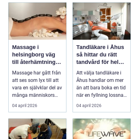
Massage i
Tandläkare i Åhus
helsingborg väg
så hittar du rätt
till återhämtning
tandvård för hela
och hållbar hälsa
familjen
Massage har gått från
Att välja tandläkare i
att ses som lyx till att
Åhus handlar om mer
vara en självklar del av
än att bara boka en tid
många människors
när en fyllning lossnar
friskvård. ...
eller en ...
04 april 2026
04 april 2026