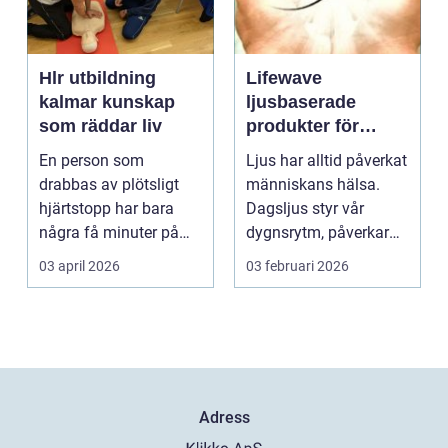
Hlr utbildning
Lifewave
kalmar kunskap
ljusbaserade
som räddar liv
produkter för
hälsa och
En person som
Ljus har alltid påverkat
välbefinnande
drabbas av plötsligt
människans hälsa.
hjärtstopp har bara
Dagsljus styr vår
några få minuter på
dygnsrytm, påverkar
sig. För varje minut
humör, sömn och ene...
03 april 2026
03 februari 2026
utan...
Adress