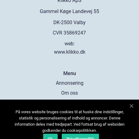
web:
www.klikko.dk
Menu
Annonsering
Om oss
Cookies
På vores website bruges cookies til at huske dine indstillinger,
Kontakta oss
statistik og personalisering af indhold og annoncer. Denne
Sitemap
information deles med tredjepart. Ved fortsat brug af websiden
godkender du cookiepolitikken.
Ok
Privatlivspolitik