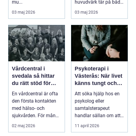
mu...
huvudvärk tär på både
ork och humör. Många
03 maj 2026
03 maj 2026
går länge ...
Vårdcentral i
Psykoterapi i
svedala så hittar
Västerås: När livet
du rätt stöd för
känns tungt och
hela familjen
du behöver prata
En vårdcentral är ofta
Att söka hjälp hos en
med någon
den första kontakten
psykolog eller
med hälso- och
samtalsterapeut
sjukvården. För många
handlar sällan om att
i Svedala handlar v...
vara svag....
02 maj 2026
11 april 2026